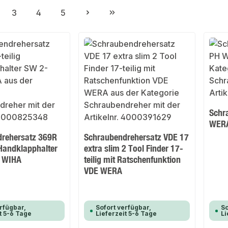
3
4
5
ite
Seite
Seite
Seite
Schr
WER
rehersatz 369R
Schraubendrehersatz VDE 17
 Handklapphalter
extra slim 2 Tool Finder 17-
 WIHA
teilig mit Ratschenfunktion
VDE WERA
rfügbar,
Sofort verfügbar,
So
t 5-6 Tage
Lieferzeit 5-6 Tage
Li