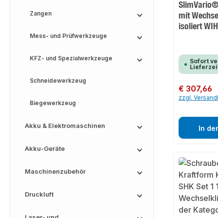
SlimVario® 
Zangen
mit Wechse
isoliert WI
Mess- und Prüfwerkzeuge
KFZ- und Spezialwerkzeuge
Sofort ve
Lieferzei
Schneidewerkzeug
Regulärer Preis:
€ 307,66
zzgl. Versan
Biegewerkzeug
Akku & Elektromaschinen
In de
Akku-Geräte
Maschinenzubehör
Druckluft
Laser- und