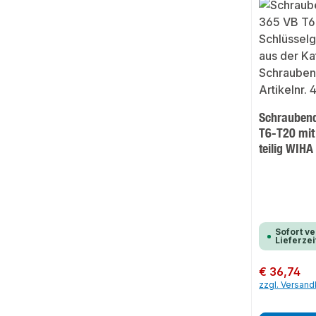
Schraubend
T6-T20 mit 
teilig WIHA
Sofort ve
Lieferzei
Regulärer Preis:
€ 36,74
zzgl. Versan