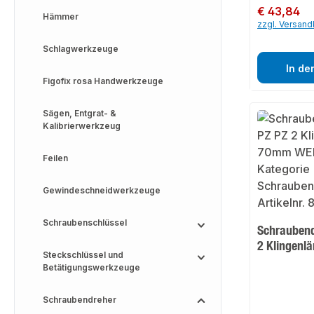
Regulärer Preis:
€ 43,84
Hämmer
zzgl. Versan
Schlagwerkzeuge
In de
Figofix rosa Handwerkzeuge
Sägen, Entgrat- &
Kalibrierwerkzeug
Feilen
Gewindeschneidwerkzeuge
Schraubenschlüssel
Schraubend
2 Klingen
Steckschlüssel und
Betätigungswerkzeuge
Schraubendreher