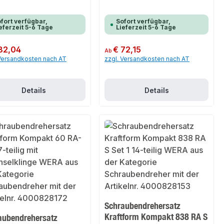
fort verfügbar,
Sofort verfügbar,
eferzeit 5-6 Tage
Lieferzeit 5-6 Tage
er Preis:
82,04
Regulärer Preis:
€ 72,15
Ab
 Versandkosten nach AT
zzgl. Versandkosten nach AT
Details
Details
Schraubendrehersatz
Kraftform Kompakt 838 RA S
aubendrehersatz