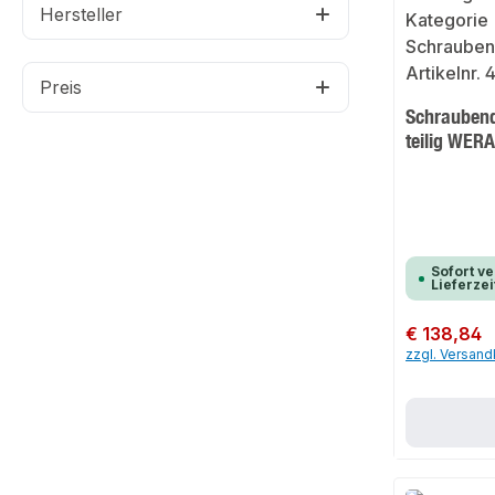
Hersteller
Preis
Schraubend
teilig WER
Sofort ve
Lieferzei
Regulärer Preis:
€ 138,84
zzgl. Versan