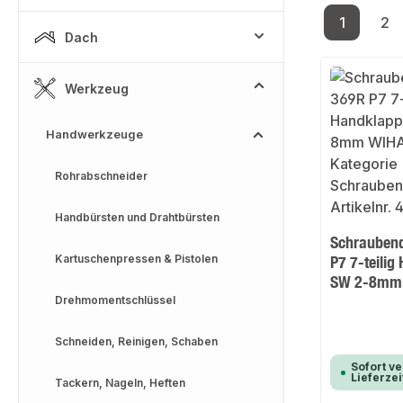
1
2
Seite
Se
Dach
Werkzeug
Handwerkzeuge
Rohrabschneider
Handbürsten und Drahtbürsten
Schraubend
Kartuschenpressen & Pistolen
P7 7-teilig
SW 2-8mm
Drehmomentschlüssel
Schneiden, Reinigen, Schaben
Sofort ve
Lieferzei
Tackern, Nageln, Heften