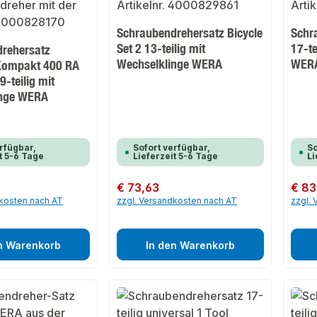
Schraubendrehersatz Bicycle
Schr
Set 2 13-teilig mit
17-te
rehersatz
Wechselklinge WERA
WER
Kompakt 400 RA
9-teilig mit
inge WERA
rfügbar,
Sofort verfügbar,
So
t 5-6 Tage
Lieferzeit 5-6 Tage
Li
Regulärer Preis:
€ 73,63
Regulär
€ 83
dkosten nach AT
zzgl. Versandkosten nach AT
zzgl.
n Warenkorb
In den Warenkorb