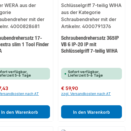
aubendrehersatz 17-
Schraubendrehersatz 365IP
g extra slim 1 Tool Finder
VB 6 IP-20 IP mit
A
Schlüsselgriff 7-teilig WIHA
fort verfügbar,
Sofort verfügbar,
eferzeit 5-6 Tage
Lieferzeit 5-6 Tage
er Preis:
7,43
Regulärer Preis:
€ 59,90
 Versandkosten nach AT
zzgl. Versandkosten nach AT
In den Warenkorb
In den Warenkorb