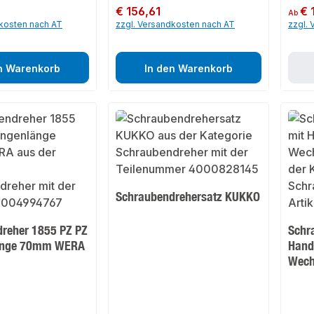
Regulärer Preis:
€ 156,61
Regulär
€ 
Ab
dkosten nach AT
zzgl. Versandkosten nach AT
zzgl.
n Warenkorb
In den Warenkorb
Schraubendrehersatz KUKKO
reher 1855 PZ PZ
Schr
länge 70mm WERA
Hand
Wech