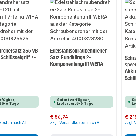
rehersatz 365 VB
Edelstahlschraubendreher-
Schlüsselgriff 7-
Satz Rundklinge 2-
Schr
Komponentengriff WERA
speed
Akku 
Schl
rfügbar,
Sofort verfügbar,
So
t 5-6 Tage
Lieferzeit 5-6 Tage
Li
Regulärer Preis:
€ 56,74
Regulär
€ 21
dkosten nach AT
zzgl. Versandkosten nach AT
zzgl.