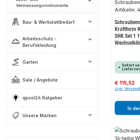
Vermessungsinstrumente
Schraubend
Bau- & Werkstattbedarf
Kraftform 
SHK Set 1 1
Arbeitsschutz -
Wechselkl
Berufskleidung
Garten
Sofort ve
Lieferzei
Sale / Angebote
Regulärer Preis:
€ 115,52
zzgl. Versan
qpool24 Ratgeber
In de
Unsere Marken