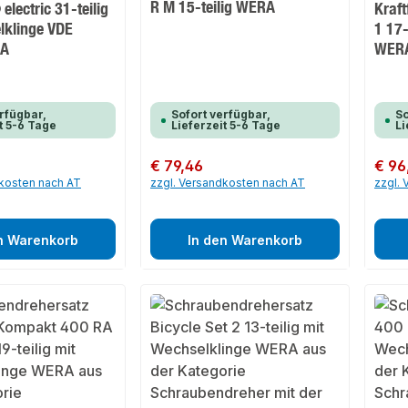
R M 15-teilig WERA
electric 31-teilig
Kraf
lklinge VDE
1 17-
HA
WER
rfügbar,
Sofort verfügbar,
So
t 5-6 Tage
Lieferzeit 5-6 Tage
Li
Regulärer Preis:
€ 79,46
Regulär
€ 96
dkosten nach AT
zzgl. Versandkosten nach AT
zzgl.
n Warenkorb
In den Warenkorb