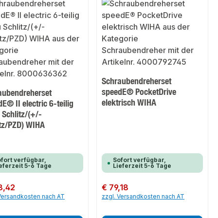
Schraubendreherset
speedE® PocketDrive
aubendreherset
elektrisch WIHA
E® II electric 6-teilig
Schlitz/(+/-
itz/PZD) WIHA
fort verfügbar,
Sofort verfügbar,
eferzeit 5-6 Tage
Lieferzeit 5-6 Tage
er Preis:
8,42
Regulärer Preis:
€ 79,18
 Versandkosten nach AT
zzgl. Versandkosten nach AT