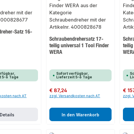
reher-Satz 16-
A
Schraubendrehersatz 17-
Schr
teilig universal 1 Tool Finder
teili
WERA
WER
rfügbar,
Sofort verfügbar,
So
t 5-6 Tage
Lieferzeit 5-6 Tage
Li
Regulärer Preis:
€ 87,24
Regulär
€ 15
dkosten nach AT
zzgl. Versandkosten nach AT
zzgl.
Details
In den Warenkorb