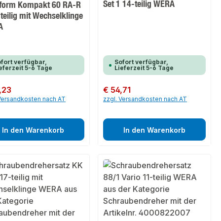
Set 1 14-teilig WERA
tform Kompakt 60 RA-R
teilig mit Wechselklinge
A
fort verfügbar,
Sofort verfügbar,
eferzeit 5-6 Tage
Lieferzeit 5-6 Tage
er Preis:
,23
Regulärer Preis:
€ 54,71
 Versandkosten nach AT
zzgl. Versandkosten nach AT
In den Warenkorb
In den Warenkorb