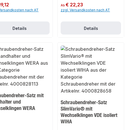
er Preis:
19,12
Regulärer Preis:
€ 22,23
Ab
 Versandkosten nach AT
zzgl. Versandkosten nach AT
Details
Details
aubendreher-Satz mit
halter und
Schraubendreher-Satz
selklingen WERA
SlimVario® mit
Wechselklingen VDE isoliert
WIHA