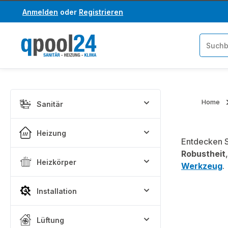
Anmelden
oder
Registrieren
um Hauptinhalt springen
Zur Suche springen
Home
Sanitär
Heizung
Entdecken S
Robustheit
Heizkörper
Werkzeug
.
Installation
Lüftung