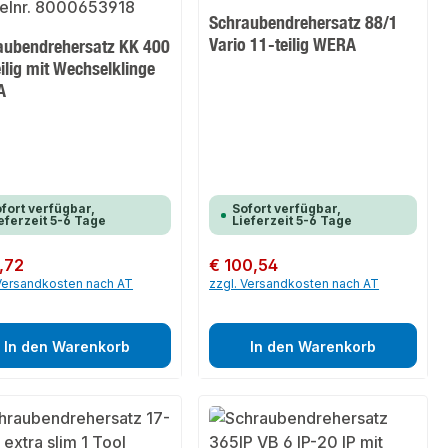
Schraubendrehersatz 88/1
Vario 11-teilig WERA
aubendrehersatz KK 400
ilig mit Wechselklinge
A
fort verfügbar,
Sofort verfügbar,
eferzeit 5-6 Tage
Lieferzeit 5-6 Tage
er Preis:
,72
Regulärer Preis:
€ 100,54
 Versandkosten nach AT
zzgl. Versandkosten nach AT
In den Warenkorb
In den Warenkorb