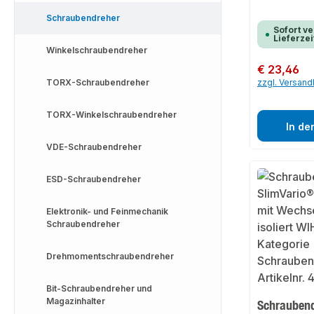
Schraubendreher
Sofort ve
Lieferzei
Winkelschraubendreher
Regulärer Preis:
€ 23,46
TORX-Schraubendreher
zzgl. Versan
TORX-Winkelschraubendreher
In de
VDE-Schraubendreher
ESD-Schraubendreher
Elektronik- und Feinmechanik
Schraubendreher
Drehmomentschraubendreher
Bit-Schraubendreher und
Magazinhalter
Schraubend