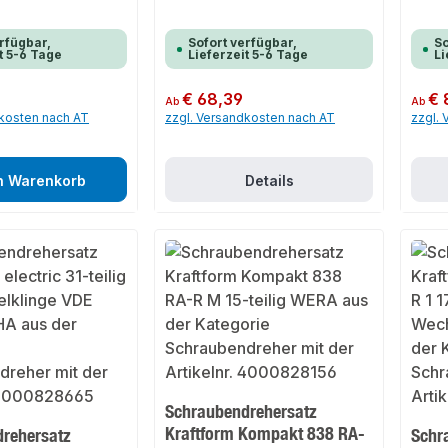
rfügbar,
Sofort verfügbar,
So
t 5-6 Tage
Lieferzeit 5-6 Tage
Li
Regulärer Preis:
€ 68,39
Regulär
€ 
Ab
Ab
dkosten nach AT
zzgl. Versandkosten nach AT
zzgl.
n Warenkorb
Details
Schraubendrehersatz
Kraftform Kompakt 838 RA-
rehersatz
Schr