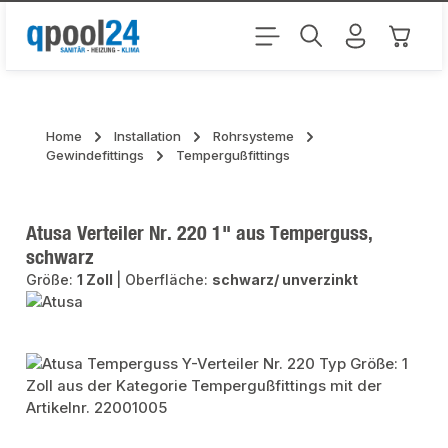
Zum Hauptinhalt springen
Warenk
Home
Installation
Rohrsysteme
Gewindefittings
Tempergußfittings
Atusa Verteiler Nr. 220 1" aus Temperguss,
schwarz
Größe:
1 Zoll
|
Oberfläche:
schwarz/ unverzinkt
Bildergalerie überspringen