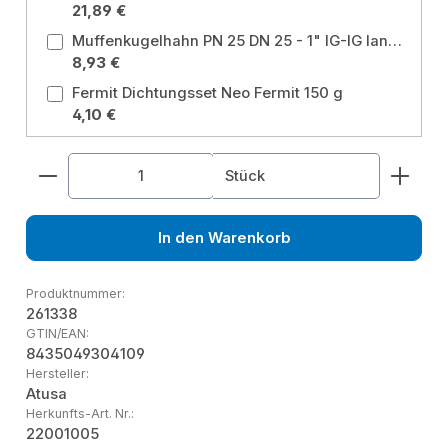
21,89 €
Muffenkugelhahn PN 25 DN 25 - 1" IG-IG langer Hebel ohne Entleerung für Heizung, Brauchwasser, Grauwasser, Gartenwasser Größe: 1 Zoll
8,93 €
Fermit Dichtungsset Neo Fermit 150 g
4,10 €
Produkt Anzahl: Gib den gewünschten Wert ein od
Stück
In den Warenkorb
Produktnummer:
261338
GTIN/EAN:
8435049304109
Hersteller:
Atusa
Herkunfts-Art. Nr.:
22001005