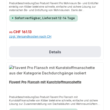
ProduktbeschreibungDas Produkt Flavent Pro Wohnraum Be- und Entlüfter
einteilig von Klöber bietet eine schnelle, einfache und sichere Lösung zur
motorischen Be- und Entlüftung von Wohnräumen. Dank der
strömungstechnischen Optimierung sorgt es für perfekten Halt und passt
sich flexibel an verschiedene Abwasserrohrbelüftungen und
Sofort verfügbar, Lieferzeit 12-14 Tage
Raumentlüftungen an. Das robuste Design und die einfache Montage
machen dieses Produkt zu einer zuverlässigen Wahl für jede
Installation.EigenschaftenZur Abwasserrohrbelüftung nach DIN 1986-100
(Deckel ist zu demontieren)Zur motorischen Raumentlüftung von Küche und
Regulärer Preis:
CHF 161.13
Ab
Bad nach DIN 18017Für alle Dächer mit Bitumen- oder
zzgl. Versandkosten nach CH
KunststoffbahnenAnwendungsbereicheAbwasserrohrbelüftungRaumentlüft
ung von Küche und BadProduktdatenZum Schutz der Durchdringung ist
die Flächenbahn entsprechend den Vorgaben des Bahnenherstellers gegen
horizontale Kräfte zu befestigenFür den Universal Klemm- und
Schweißflansch sind ausschließlich homogene Kunststoffdichtungsbahnen
Details
zu verwendenDie Flächenbahn der Dachabdichtung kann unterhalb der
vliesfreien Anschlussmanschette verlegt werdenIn unserem Sortiment finden
Sie auch passende Zubehörteile sowie weitere Produkte für den Anschluss.
Flavent Pro Flansch mit Kunststoffmanschette
ProduktbeschreibungDas Produkt Flavent Pro Flansch mit
Kunststoffmanschette von Klöber bietet eine schnelle, einfache und sichere
Lösung zur Zusammenstellung von Dachabläufen und Wohnraumlüftern.
Dank der modularen Bauweise sorgt es für perfekten Halt und passt sich