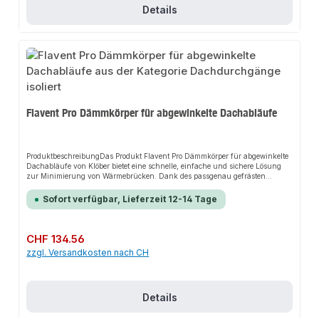
den Anschluss.
Details
Flavent Pro Dämmkörper für abgewinkelte Dachabläufe
ProduktbeschreibungDas Produkt Flavent Pro Dämmkörper für abgewinkelte
Dachabläufe von Klöber bietet eine schnelle, einfache und sichere Lösung
zur Minimierung von Wärmebrücken. Dank des passgenau gefrästen
Designs sorgt es für perfekten Halt und passt sich flexibel an verschiedene
Attika- und Balkonentwässerungen an. Das robuste Design und die
Sofort verfügbar, Lieferzeit 12-14 Tage
einfache Montage machen dieses Produkt zu einer zuverlässigen Wahl für
jede Installation.EigenschaftenErgänzendes Dämmelement für die Attika-
und BalkonentwässerungFür alle abgewinkelten Flavent Pro DachabläufeIn
Verbindung mit dem Flavent Pro Flansch, Flachkanal und Laubfang zur
Regulärer Preis:
CHF 134.56
Zusammenstellung eines abgewinkelten Dachablaufs im
zzgl. Versandkosten nach CH
BaukastensystemAnwendungsbereicheAttikaentwässerungBalkonentwässer
ungProduktdatenBauseitige Dämmung aussparenDämmkörper
platzierenAuf entsprechendes Rohrgefälle achtenIn unserem Sortiment
finden Sie auch passende Zubehörteile sowie weitere Produkte für den
Anschluss.
Details