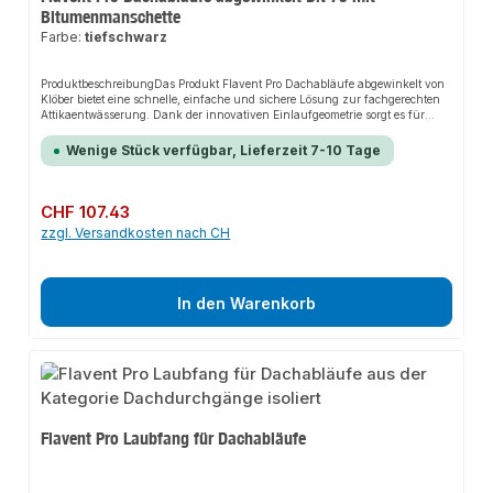
Bitumenmanschette
Farbe:
tiefschwarz
ProduktbeschreibungDas Produkt Flavent Pro Dachabläufe abgewinkelt von
Klöber bietet eine schnelle, einfache und sichere Lösung zur fachgerechten
Attikaentwässerung. Dank der innovativen Einlaufgeometrie sorgt es für
perfekten Halt und passt sich flexibel an verschiedene Balkone und Flächen
mit geringem Unterbau an. Das robuste Design und die einfache Montage
Wenige Stück verfügbar, Lieferzeit 7-10 Tage
machen dieses Produkt zu einer zuverlässigen Wahl für jede
Installation.EigenschaftenEinteiliger Attika DachablaufFür alle Dächer mit
Bitumen- oder KunststoffbahnenFür Freispiegel- und
NotentwässerungAnwendungsbereicheBalkoneFlächen mit geringem
Regulärer Preis:
CHF 107.43
UnterbauProduktdatenMit Laubfang und VerlängerungsrohrÜbertrifft die
zzgl. Versandkosten nach CH
Anforderungen DIN EN 1253Optionaler Dämmkörper mit WLG 036In
unserem Sortiment finden Sie auch passende Zubehörteile sowie weitere
Produkte für den Anschluss.
In den Warenkorb
Flavent Pro Laubfang für Dachabläufe