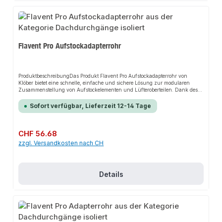
Flavent Pro Aufstockadapterrohr
ProduktbeschreibungDas Produkt Flavent Pro Aufstockadapterrohr von
Klöber bietet eine schnelle, einfache und sichere Lösung zur modularen
Zusammenstellung von Aufstockelementen und Lüfteroberteilen. Dank des
flexiblen Baukastensystems sorgt es für perfekten Halt und passt sich flexibel
an verschiedene gedämmte Dachkonstruktionen an. Das robuste Design und
Sofort verfügbar, Lieferzeit 12-14 Tage
die einfache Montage machen dieses Produkt zu einer zuverlässigen Wahl
für jede Installation.EigenschaftenZusammenstellung von
Aufstockelementen für alle zweiteiligen Flavent Pro
DachabläufeZusammenstellung von Lüfteroberteilen für alle zweiteiligen
Regulärer Preis:
CHF 56.68
Wohnraum Be- und EntlüfterAnwendungsbereicheDachabläufeWohnraum
zzgl. Versandkosten nach CH
Be- und EntlüftungProduktdatenVormontierter Dichtring mit
GleitmittelVerschraubung bis zum KlickpunktEinrastende AdapterrohreIn
unserem Sortiment finden Sie auch passende Zubehörteile sowie weitere
Produkte für den Anschluss.
Details