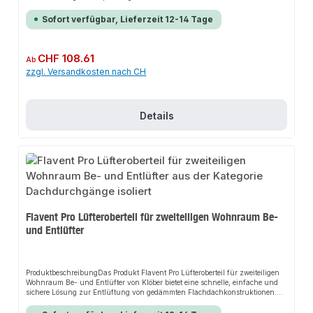
aufgeprägten Skalierung sorgt es für perfekten Halt und passt sich flexibel
an verschiedene Dämmstoffhöhen an. Das robuste Design und die
Sofort verfügbar, Lieferzeit 12-14 Tage
universelle Einsetzbarkeit machen dieses Produkt zu einer zuverlässigen
Wahl für jede Dachinstallation.EigenschaftenAufgeprägte
SkalierungUniversell einsetzbarRobustes
DesignAnwendungsbereicheGedämmte
Regulärer Preis:
CHF 108.61
Ab
FlachdächerBitumenbahnenKunststoffbahnenProduktdatenPassend für alle
zzgl. Versandkosten nach CH
senkrechten Flavent Pro DachabläufeIndividuell anpassbarIn unserem
Sortiment finden Sie auch passende Zubehörteile sowie weitere Produkte für
den Anschluss.
Details
Flavent Pro Lüfteroberteil für zweiteiligen Wohnraum Be-
und Entlüfter
ProduktbeschreibungDas Produkt Flavent Pro Lüfteroberteil für zweiteiligen
Wohnraum Be- und Entlüfter von Klöber bietet eine schnelle, einfache und
sichere Lösung zur Entlüftung von gedämmten Flachdachkonstruktionen.
Dank der hervorragenden Lüftungsleistung und Kondensatvermeidung sorgt
es für perfekten Halt und passt sich flexibel an verschiedene