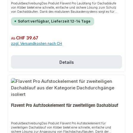
ProduktbeschreibungDas Produkt Flavent Pro Laubfang für Dachabläufe
von Klöber bietet eine schnelle, einfache und sichere Lösung zum Schutz
von Dachabläufen. Dank des modularen Baukastensystems sorgt es für
perfekten Halt und passt sich flexibel an verschiedene Ablaufsysteme an.
Das durchdachte Design und die einfache Handhabung machen dieses
Sofort verfügbar, Lieferzeit 12-14 Tage
Produkt zu einer zuverlässigen Wahl für jede
Dachinstallation.EigenschaftenModulares BaukastensystemEinfache
HandhabungStrömungsoptimierte
EinlaufgeometrieAnwendungsbereicheSenkrechte und abgewinkelte
Regulärer Preis:
CHF 39.67
Ab
DachabläufeNotüberlaufstutzenProduktdatenSchutz vor Laub und
zzgl. Versandkosten nach CH
FremdkörpernUniversell einsetzbarIn unserem Sortiment finden Sie auch
passende Zubehörteile sowie weitere Produkte für den Anschluss.
Details
Flavent Pro Aufstockelement für zweiteiligen Dachablauf
ProduktbeschreibungDas Produkt Flavent Pro Aufstockelement für
zweiteiligen Dachablauf von Klöber bietet eine schnelle, einfache und
sichere Lösung zur Anpassung von Flachdachaufbauten. Dank der