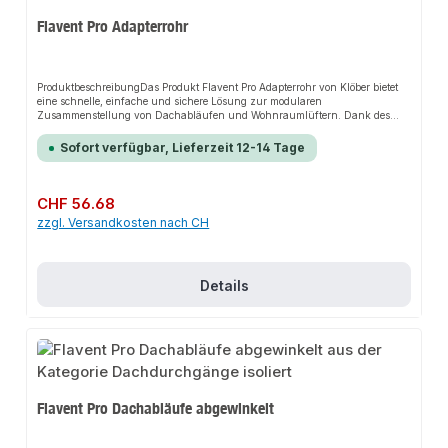
Flavent Pro Adapterrohr
ProduktbeschreibungDas Produkt Flavent Pro Adapterrohr von Klöber bietet
eine schnelle, einfache und sichere Lösung zur modularen
Zusammenstellung von Dachabläufen und Wohnraumlüftern. Dank des
flexiblen Baukastensystems sorgt es für perfekten Halt und passt sich flexibel
an verschiedene Installationsanforderungen an. Das robuste Design und die
Sofort verfügbar, Lieferzeit 12-14 Tage
einfache Montage machen dieses Produkt zu einer zuverlässigen Wahl für
jede Installation.EigenschaftenUnterrohr für alle senkrechten Flavent Pro
DachabläufeUnterrohr für alle einteiligen Wohnraum Be- und
EntlüfterUnterrohr für alle Lüfterunterteile für zweiteilige Wohnraum Be-
Regulärer Preis:
CHF 56.68
und EntlüfterAnwendungsbereicheDachabläufeWohnraum Be- und
zzgl. Versandkosten nach CH
EntlüftungProduktdatenVormontierter Dichtring mit GleitmittelVerschraubung
bis zum KlickpunktEinrastende AdapterrohreIn unserem Sortiment finden
Sie auch passende Zubehörteile sowie weitere Produkte für den Anschluss.
Details
Flavent Pro Dachabläufe abgewinkelt