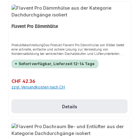
Flavent Pro Dämmhülse
ProduktbeschreibungDas Produkt Flavent Pro Dämmhülse von Klöber bietet
eine schnelle, einfache und sichere Lösung zur Vermeidung von
Kondensatbildung bei senkrechten Dachabläufen und Lüfterunterteilen.
Dank der modularen Bauweise sorgt es für perfekten Halt und passt sich
flexibel an verschiedene Dachkonstruktionen an. Das robuste Design und
Sofort verfügbar, Lieferzeit 12-14 Tage
die einfache Montage machen dieses Produkt zu einer zuverlässigen Wahl
für jede Installation.EigenschaftenFür alle senkrechten Flavent Pro
DachabläufeFür alle Lüfterunterteile für zweiteilige Wohnraum Be- und
EntlüfterAnwendungsbereicheSenkrechte
Regulärer Preis:
CHF 42.36
DachabläufeLüfterunterteileModulare DachkonstruktionenProduktdatenDie
zzgl. Versandkosten nach CH
Dämmhülse wird nach Montage des Adapterrohrs am Flansch eingerastetBei
Verwendung der Dämmhülse ist bauseitig ein Kernbohrmaß von 220 mm zu
berücksichtigen, ohne Dämmhülse reduziert sich das Kernbohrmaß auf 190
mmBei Bedarf lässt sich die Dämmhülse auch wieder vom Flansch lösenIn
unserem Sortiment finden Sie auch passende Zubehörteile sowie weitere
Details
Produkte für den Anschluss.