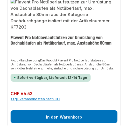
Flavent Pro Notüberlaufstutzen zur Umrüstung von
Dachabläufen als Notüberlauf, max. Anstauhöhe 80mm
ProduktbeschreibungDas Produkt Flavent Pro Notüberlaufstutzen zur
Umrüstung von Dachabläufen als Notüberlauf, max. Anstauhöhe 80mm
von Klöber bietet eine schnelle, einfache und sichere Lösung zur Umrüstung
von Dachabläufen zu Notüberläufen. Dank der vormontierten Dichtung und
variablen Anstauhöhen sorgt es für perfekten Halt und passt sich flexibel an
Sofort verfügbar, Lieferzeit 12-14 Tage
verschiedene Dachabläufe an. Das robuste Design und die einfache
Montage machen dieses Produkt zu einer zuverlässigen Wahl für jede
Installation.EigenschaftenFür die NotentwässerungGeeignet für
FreispiegelentwässerungFür alle senkrechten und abgewinkelten Flavent Pro
Regulärer Preis:
CHF 66.53
DachabläufeAnwendungsbereicheDachabläufeNotentwässerungFreispiegele
zzgl. Versandkosten nach CH
ntwässerungProduktdatenDie Angabe der Kartonmenge bei den
Eigenschaften ist lediglich ein Hinweis auf die Herstellerseitige Packmenge.
Der Artikel ist bei uns auch einzeln erhältlich.In unserem Sortiment finden
Sie auch passende Zubehörteile sowie weitere Produkte für den Anschluss.
In den Warenkorb