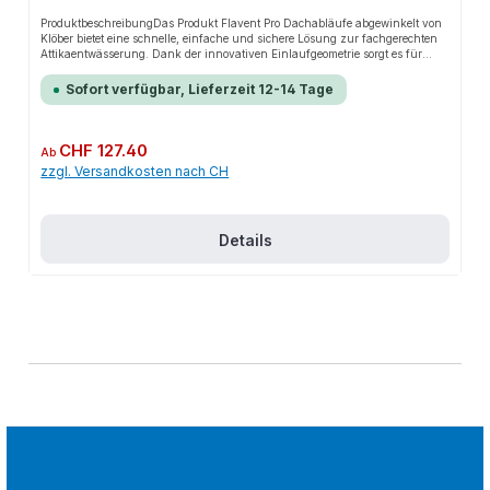
ProduktbeschreibungDas Produkt Flavent Pro Dachabläufe abgewinkelt von
Klöber bietet eine schnelle, einfache und sichere Lösung zur fachgerechten
Attikaentwässerung. Dank der innovativen Einlaufgeometrie sorgt es für
perfekten Halt und passt sich flexibel an verschiedene Balkone und Flächen
mit geringem Unterbau an. Das robuste Design und die einfache Montage
Sofort verfügbar, Lieferzeit 12-14 Tage
machen dieses Produkt zu einer zuverlässigen Wahl für jede
Installation.EigenschaftenEinteiliger Attika DachablaufFür alle Dächer mit
Bitumen- oder KunststoffbahnenFür Freispiegel- und
NotentwässerungAnwendungsbereicheBalkoneFlächen mit geringem
Regulärer Preis:
CHF 127.40
Ab
UnterbauProduktdatenMit Laubfang und VerlängerungsrohrÜbertrifft die
zzgl. Versandkosten nach CH
Anforderungen DIN EN 1253Optionaler Dämmkörper mit WLG 036In
unserem Sortiment finden Sie auch passende Zubehörteile sowie weitere
Produkte für den Anschluss.
Details