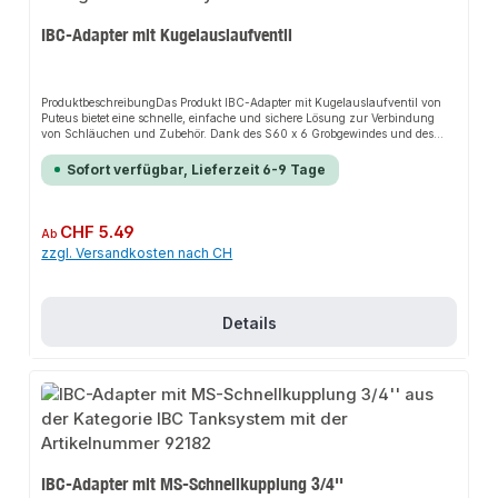
IBC-Adapter mit Kugelauslaufventil
ProduktbeschreibungDas Produkt IBC-Adapter mit Kugelauslaufventil von
Puteus bietet eine schnelle, einfache und sichere Lösung zur Verbindung
von Schläuchen und Zubehör. Dank des S60 x 6 Grobgewindes und des
Kugelauslaufventils sorgt es für perfekten Halt und passt sich flexibel an
verschiedene Systeme an. Das robuste Design und die einfache Montage
Sofort verfügbar, Lieferzeit 6-9 Tage
machen dieses Produkt zu einer zuverlässigen Wahl für jede Installation. Es
ist besonders geeignet für den Einsatz mit Brauch- und
Nutzwasser.EigenschaftenS60 x 6 Grobgewinde (IG)IG
(Anschlussgewinde)Mit O-RingHDPE-
Regulärer Preis:
CHF 5.49
Ab
KunststoffSchwarzKugelauslaufventil, matt verchromtSchlauchtülleRoter
zzgl. Versandkosten nach CH
StahlhebelAnwendungsbereicheGartenbewässerungHaustechnikIndustriean
wendungenProduktdatenMaterial: HDPE-KunststoffIn unserem Sortiment
finden Sie auch passende Zubehörteile sowie weitere Produkte für den
Anschluss.
Details
IBC-Adapter mit MS-Schnellkupplung 3/4''