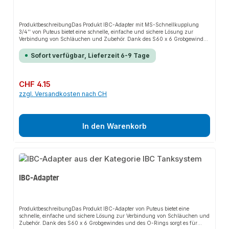
ProduktbeschreibungDas Produkt IBC-Adapter mit MS-Schnellkupplung
3/4'' von Puteus bietet eine schnelle, einfache und sichere Lösung zur
Verbindung von Schläuchen und Zubehör. Dank des S60 x 6 Grobgewindes
und der MS-Schnellkupplung sorgt es für perfekten Halt und passt sich
flexibel an verschiedene Systeme an. Das robuste Design und die einfache
Sofort verfügbar, Lieferzeit 6-9 Tage
Montage machen dieses Produkt zu einer zuverlässigen Wahl für jede
Installation. Es ist besonders geeignet für den Einsatz mit Brauch- und
Nutzwasser.EigenschaftenS60 x 6 Grobgewinde (IG)IG
(Anschlussgewinde)Mit O-RingHDPE-KunststoffSchwarzMS-
Regulärer Preis:
CHF 4.15
Schnellkupplung 3/4''Nockenweite 40
zzgl. Versandkosten nach CH
mmAnwendungsbereicheGartenbewässerungHaustechnikIndustrieanwendu
ngenProduktdatenMaterial: HDPE-KunststoffIn unserem Sortiment finden
Sie auch passende Zubehörteile sowie weitere Produkte für den Anschluss.
In den Warenkorb
IBC-Adapter
ProduktbeschreibungDas Produkt IBC-Adapter von Puteus bietet eine
schnelle, einfache und sichere Lösung zur Verbindung von Schläuchen und
Zubehör. Dank des S60 x 6 Grobgewindes und des O-Rings sorgt es für