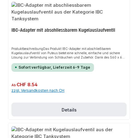
IBC-Adapter mit abschliessbarem Kugelauslaufventil
ProduktbeschreibungDas Produkt IBC-Adapter mit abschließbarem
Kugelauslaufventil von Puteus bietet eine schnelle, einfache und sichere
Lösung zur Verbindung von Schläuchen und Zubehör. Dank des S60 x 6
Grobgewindes und des abschließbaren Kugelauslaufventils sorgt es für
perfekten Halt und passt sich flexibel an verschiedene Systeme an. Das
Sofort verfügbar, Lieferzeit 6-9 Tage
robuste Design und die einfache Montage machen dieses Produkt zu einer
zuverlässigen Wahl für jede Installation. Es ist besonders geeignet für den
Einsatz mit Brauch- und Nutzwasser.EigenschaftenS60 x 6 Grobgewinde
(IG)IG (Anschlussgewinde)Mit O-RingHDPE-
Regulärer Preis:
CHF 8.54
Ab
KunststoffSchwarzAbschließbares Kugelauslaufventil, matt
zzgl. Versandkosten nach CH
verchromtSchlauchtülleRoter
StahlhebelAnwendungsbereicheGartenbewässerungHaustechnikIndustriean
wendungenProduktdatenMaterial: HDPE-KunststoffIn unserem Sortiment
finden Sie auch passende Zubehörteile sowie weitere Produkte für den
Anschluss.
Details