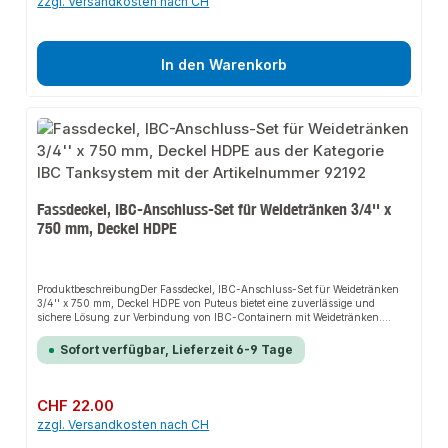
zzgl. Versandkosten nach CH
In den Warenkorb
Fassdeckel, IBC-Anschluss-Set für Weidetränken 3/4'' x
750 mm, Deckel HDPE
ProduktbeschreibungDer Fassdeckel, IBC-Anschluss-Set für Weidetränken
3/4'' x 750 mm, Deckel HDPE von Puteus bietet eine zuverlässige und
sichere Lösung zur Verbindung von IBC-Containern mit Weidetränken.
Dank der robusten Bauweise und der hochwertigen Materialien gewährleistet
dieses Set eine langlebige und dichte Verbindung. Es passt sich flexibel an
Sofort verfügbar, Lieferzeit 6-9 Tage
verschiedene Einsatzbereiche an und ist einfach zu montieren, was es zu
einer idealen Wahl für vielfältige Anwendungen
macht.EigenschaftenFassdeckel, IBC-Anschluss-Set für Weidetränken3/4'' x
750 mmDeckel aus
Regulärer Preis:
CHF 22.00
HDPEAnwendungsbereicheGartenbewässerungLandwirtschaftIndustrielle
zzgl. Versandkosten nach CH
AnwendungenProduktdatenMaterial: HDPEFarbe: SchwarzIn unserem
Sortiment finden Sie auch passende Zubehörteile sowie weitere Produkte für