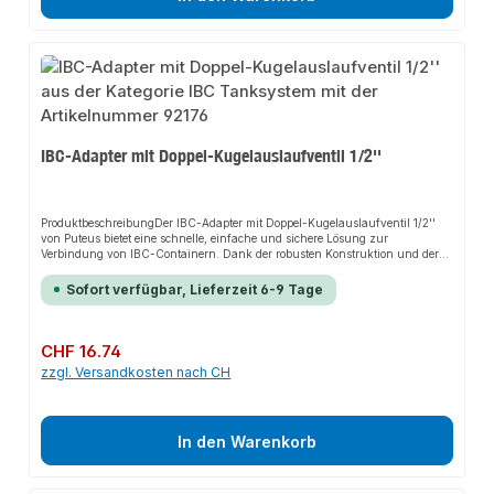
IBC-Adapter mit Doppel-Kugelauslaufventil 1/2''
ProduktbeschreibungDer IBC-Adapter mit Doppel-Kugelauslaufventil 1/2''
von Puteus bietet eine schnelle, einfache und sichere Lösung zur
Verbindung von IBC-Containern. Dank der robusten Konstruktion und der
hochwertigen Materialien sorgt er für perfekten Halt und passt sich flexibel
an verschiedene Anwendungen an. Das widerstandsfähige Design und die
Sofort verfügbar, Lieferzeit 6-9 Tage
einfache Montage machen dieses Produkt zu einer zuverlässigen Wahl für
jede Installation.EigenschaftenS60 x 6 Grobgewinde (IG) und IG
(Anschlussgewinde)Mit O-RingHDPE-Kunststoff schwarzDoppel-
Kugelauslaufventil, matt verchromtSchlauchtülleRoter StahlhebelMiniventil
Regulärer Preis:
CHF 16.74
mit SteckanschlussVerwendung nur für
zzgl. Versandkosten nach CH
Brauch-/NutzwasserAnwendungsbereicheGartenbewässerungIndustrielle
AnwendungenLandwirtschaftProduktdatenMaterial: HDPE-KunststoffFarbe:
SchwarzVentil: Doppel-Kugelauslaufventil, matt verchromtIn unserem
Sortiment finden Sie auch passende Zubehörteile sowie weitere Produkte für
den Anschluss.
In den Warenkorb