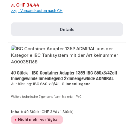
Regulärer Preis:
CHF 34.44
Ab
zzgl. Versandkosten nach CH
Details
40 Stück - IBC Container Adapter 1359 IBC S60x3/4Zoll
Innengewinde innenliegend 2xInnengewinde ADMIRAL
Ausführung:
IBC S60 x 3/4″ IG innenliegend
Weitere technische Eigenschaften:· Material: PVC
Inhalt:
40 Stück
(CHF 3.96 / 1 Stück)
Nicht mehr verfügbar