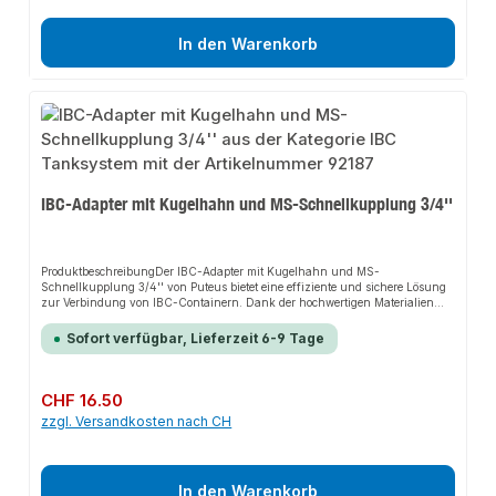
den Anschluss.
In den Warenkorb
IBC-Adapter mit Kugelhahn und MS-Schnellkupplung 3/4''
ProduktbeschreibungDer IBC-Adapter mit Kugelhahn und MS-
Schnellkupplung 3/4'' von Puteus bietet eine effiziente und sichere Lösung
zur Verbindung von IBC-Containern. Dank der hochwertigen Materialien
und der präzisen Verarbeitung gewährleistet er eine zuverlässige Abdichtung
und passt sich flexibel an verschiedene Einsatzbereiche an. Das robuste
Sofort verfügbar, Lieferzeit 6-9 Tage
Design und die einfache Handhabung machen dieses Produkt zu einer
idealen Wahl für vielfältige Anwendungen.EigenschaftenIBC-Adapter mit
Kugelhahn und MS-Schnellkupplung schwarzKugelhahn, AG/AGRoter
StahlhebelMS-Schnellkupplung 3/4''Nockenweite 40 mmVerwendung nur
Regulärer Preis:
CHF 16.50
für
zzgl. Versandkosten nach CH
Brauch-/NutzwasserAnwendungsbereicheGartenbewässerungIndustrielle
AnwendungenLandwirtschaftProduktdatenMaterial: Hochwertiger
KunststoffFarbe: SchwarzVentil: Kugelhahn mit MS-SchnellkupplungIn
unserem Sortiment finden Sie auch passende Zubehörteile sowie weitere
Produkte für den Anschluss.
In den Warenkorb