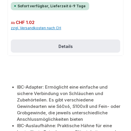
perfekten Halt und passt sich flexibel an verschiedene Systeme an. Das
robuste Design und die einfache Montage machen dieses Produkt zu einer
Sofort verfügbar, Lieferzeit 6-9 Tage
zuverlässigen Wahl für jede Installation. Es ist besonders geeignet für den
Einsatz mit Brauch- und Nutzwasser.EigenschaftenS60 x 6 Grobgewinde
(IG)IG (Anschlussgewinde)Mit O-RingHDPE-
KunststoffAnwendungsbereicheGartenbewässerungHaustechnikIndustriean
Regulärer Preis:
CHF 1.02
Ab
wendungenProduktdatenMaterial: HDPE-KunststoffIn unserem Sortiment
zzgl. Versandkosten nach CH
finden Sie auch passende Zubehörteile sowie weitere Produkte für den
Anschluss.
Details
IBC-Adapter: Ermöglicht eine einfache und
sichere Verbindung von Schläuchen und
Zubehörteilen. Es gibt verschiedene
Gewindearten wie S60x6, S100x8 und Fein- oder
Grobgewinde, die jeweils unterschiedliche
Anschlussmöglichkeiten bieten
IBC-Auslaufhähne: Praktische Hähne für eine