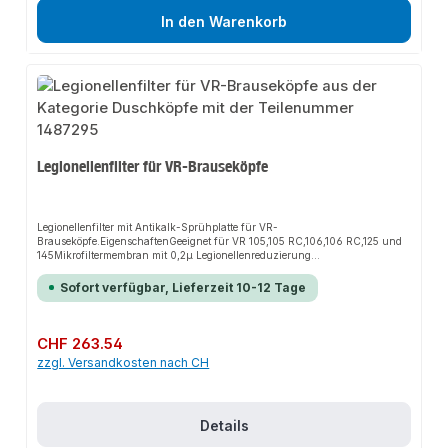
In den Warenkorb
Legionellenfilter für VR-Brauseköpfe
Legionellenfilter mit Antikalk-Sprühplatte für VR-
Brauseköpfe.EigenschaftenGeeignet für VR 105,105 RC,106,106 RC,125 und
145Mikrofiltermembran mit 0,2µ Legionellenreduzierung
>log6Schimmelreduzierung >log4Verwendungszeitraum ca. 90 Tage*
(*abhängig von Wasserqualität und
Sofort verfügbar, Lieferzeit 10-12 Tage
Benutzerfrequentierung)Zubehör:Ersatzfilterkartusche, 2er-Pack Art.-Nr.
1487296
Regulärer Preis:
CHF 263.54
zzgl. Versandkosten nach CH
Details