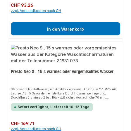
Regulärer Preis:
CHF 93.26
zzgl. Versandkosten nach CH
In den Warenkorb
Presto Neo S , 15 s warmes oder vorgemischtes Wasser
Standventil für Kaltwasser, mit Antiblockiersystem, Anschluss ½” DN15 AG,
Laufzeit 15 ±5 Sekunden, einstellbare Durchflussmengenregelung,
Durchfluss 3 l/min ab 2 bar, Rückstoß sicher, Auslaufhöhe 70 mm,
Ausladung 120 mm, für warmes oder vorgemischtes Wasser, mit rotem
Markierungsring am Betätigungsknopf
Sofort verfügbar, Lieferzeit 10-12 Tage
Regulärer Preis:
CHF 169.71
zzgl. Versandkosten nach CH