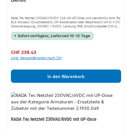
Rada Tec Netzteil 230VAC/12VDC 1,5A mit UP-Dose und Leerrohrfür eine Tec
BLE-Armatur (Duschelement, UP-Kombination oder Wasch­tisch) mit 12 V DC
Stromversorgung, 230VAC / 12VDC, Leistung 18W, Anschlusskabel 2,10 m,
UP-Dose ØxT 72x73 mm, mit Leerrohr Länge 2 m.Technische
Daten:Eingangsspannung: 230 V ACAusgangsspannung: 12 V
Sofort verfügbar, Lieferzeit 10-12 Tage
DCStromaufnahme: max. 1 ALeistung: max. 12 WKabellänge 12V-Seite: 2,1
mAbmessungen: ØxT 72x73 mmLänge des Leerrohrs: 2 m
Regulärer Preis:
CHF 238.43
zzgl. Versandkosten nach CH
In den Warenkorb
RADA Tec Netzteil 230VAC/6VDC mit UP-Dose