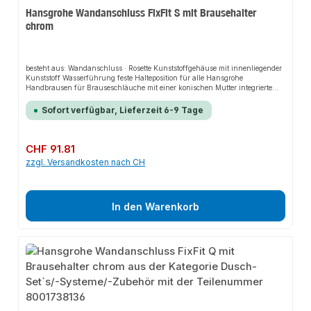
Hansgrohe Wandanschluss FixFit S mit Brausehalter
chrom
besteht aus: Wandanschluss · Rosette Kunststoffgehäuse mit innenliegender
Kunststoff Wasserführung feste Halteposition für alle Hansgrohe
Handbrausen für Brauseschläuche mit einer konischen Mutter integrierte
Brausehalterfunktion Kunststoff Rückflussverhinderer Anschlussart: G
1/2Weitere technische Eigenschaften:· Rosettengröße: 95mm· Mit
Sofort verfügbar, Lieferzeit 6-9 Tage
Rückstromsicherung: ja· Mit Rosette: ja· Für Duschschlauch: ja· UBA-
Positivliste Kennzeichen UBA-Anforderung: ja· UBA-Positivliste
Kennzeichen UBA-Positivliste: ja
Regulärer Preis:
CHF 91.81
zzgl. Versandkosten nach CH
In den Warenkorb