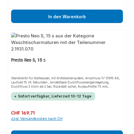
In den Warenkorb
Presto Neo S, 15 s
Standventil für Kaltwasser, mit Antiblockiersystem, Anschluss ½” DN15 AG,
Laufzeit 15 ±5 Sekunden , einstellbare Durchflussmengenregelung,
Durchfluss 3 l/min ab 2 bar, Rückstoß sicher, Auslaufhöhe 70 mm,
Ausladung 120 mm, blauer Markierungsring am Betätigungsknopf.
Sofort verfügbar, Lieferzeit 10-12 Tage
Regulärer Preis:
CHF 169.71
zzgl. Versandkosten nach CH