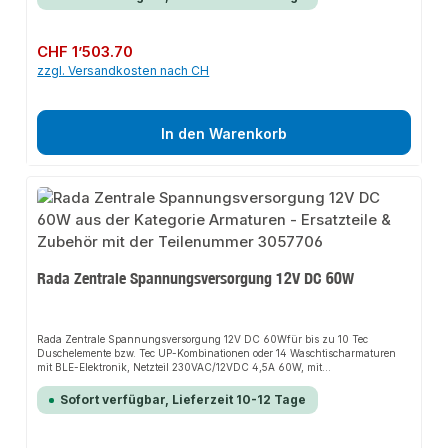
zusätzlichen Brauseschlauch mit HandbrauseFür Netzbetrieb 230 V AC / 12
V DCLaufzeit und Hygienespülfunktion individuell
programmierbarThermostat mit speziellem Temperaturreguliergriff zur
Durchführung manueller, thermischer DesinfektionenMit RFID-Anbindung
Regulärer Preis:
CHF 1’503.70
(Münzzähler)Optionale Bluetooth-Schnittstelle zur Programmierung mittels
zzgl. Versandkosten nach CH
App für Android OS Smartphone oder TabletNotwendiges Zubehör:Netzteil
230 VAC / 12 V DC Art. Nr.: 3050123Rada Tec Netzteil 230VAC/12 DC in UP-
Dose Art. Nr.: 3057710Bluetooth-Schnittstelle Bles-4.011516179
In den Warenkorb
Rada Zentrale Spannungsversorgung 12V DC 60W
Rada Zentrale Spannungsversorgung 12V DC 60Wfür bis zu 10 Tec
Duschelemente bzw. Tec UP-Kombinationen oder 14 Waschtischarmaturen
mit BLE-Elektronik, Netzteil 230VAC/12VDC 4,5A 60W, mit
Leistungsschutzschalter, Gehäuse 112x190x105mm, IP66, Ge­häuse
abschließbar.Technische Daten:Eingangsspannung: 230 V
Sofort verfügbar, Lieferzeit 10-12 Tage
ACAusgangsspannung: 12 V DCStromaufnahme: max. 4,5 ALeistung: max.
60 WAbmessungen: BxHxT 112x190x105 mmSchutzklasse: IP 66