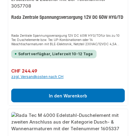
Rada Zentrale Spannungsversorgung 12V DC 60W HYG/TD
Rada Zentrale Spannungsversorgung 12V DC 60W HYG/TDfür bis zu 10
Tec Duschelemente bzw. Tec UP-Kombinationen oder 14
Waschtischarmaturen mit BLE-Elektronik, Netzteil 230VAC/12VDC 4,5A
60W, mit Leistungsschutzschalter, Gehäuse 112x190x105mm, IP66, Ge­häuse
abschließbar, manuelle Auslösung für Hygienespülung und TD.Technische
Sofort verfügbar, Lieferzeit 10-12 Tage
Daten:Eingangsspannung: 230 V ACAusgangsspannung: 12 V
DCStromaufnahme: max. 4,5 ALeistung: max. 60 WAbmessungen: BxHxT
112x190x105 mmSchutzklasse: IP 66
Regulärer Preis:
CHF 244.49
zzgl. Versandkosten nach CH
In den Warenkorb