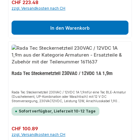
Regulärer Preis:
CHF 223.48
zzgl. Versandkosten nach CH
In den Warenkorb
Rada Tec Steckernetzteil 230VAC / 12VDC 1A 1,9m
Rada Tec Steckernetzteil 230VAC / 12VDC 1A 1,9mfür eine Tec BLE-Armatur
(Duschelement, UP-Kombination oder Wasch­tisch) mit 12 V DC
Stromversorgung, 230VAC12VDC, Leistung 12W, Anschlusskabel 1,90
m. Technische Daten: Eingangsspannung: 230 V ACAusgangsspannung:
12 V DCStromaufnahme: max. 1 ALeistung: max. 12 WKabellänge 12V-Seite:
Sofort verfügbar, Lieferzeit 10-12 Tage
1,90 m
Regulärer Preis:
CHF 100.89
zzgl. Versandkosten nach CH