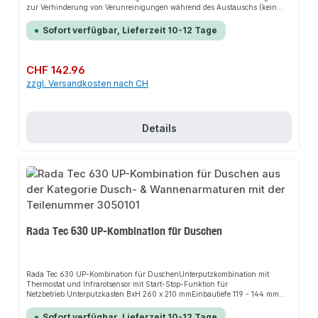
zur Verhinderung von Verunreinigungen während des Austauschs (kein
Filter, kein Durchfluss), gemäß KIWA BRL 14010 1BMit kalkabweisenden
Düsen. Ergonomisches Design, leicht austauschbare
Sofort verfügbar, Lieferzeit 10-12 Tage
Kartusche.Ergonomisches Design, leicht austauschbare
KartuscheSpezifikationRada Handbrause, weiß, mit austauschbarem
Duschfilter und 0,2-µm-Mikrofiltrationsmembranen. Schützt vor
bakteriellen Infektionen durch mikrobiologisch verunreinigtes Duschwasser.
Regulärer Preis:
CHF 142.96
Gewährleistet eine Reduktion von Legionellen um mehr als 6 log-Stufen.
zzgl. Versandkosten nach CH
Geeignet für Temperaturen von 0 bis 60 °C. Mit Durchflussbegrenzer (8
l/min). Anschluss: 1/2"-Außengewinde.Zubehör:Ersatzfilterkartusche, 2er-
Pack Art.-Nr. 1652062
Details
Rada Tec 630 UP-Kombination für Duschen
Rada Tec 630 UP-Kombination für DuschenUnterputzkombination mit
Thermostat und Infrarotsensor mit Start-Stop-Funktion für
Netzbetrieb.Unterputzkasten BxH 260 x 210 mmEinbautiefe 119 - 144 mmMit
KlebeflanschEdelstahl-Abdeckplatte 240 x 240 mmMit Thermostat und
InfrarotsensorFür Netzbetrieb 230 V AC / 12 V DCLaufzeit und
Sofort verfügbar, Lieferzeit 10-12 Tage