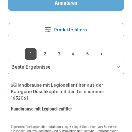
Armaturen
Produkte filtern
1
2
3
4
5
Seite
Seite
Seite
Seite
Seite
Handbrause mit Legionellenfilter
EigenschaftenLegionellenreduktion > log 6> log 6 Reduktion von Bakterien
einschließlich Pseudomonas> log 4 Reduktion der PilzeMit Rückschlagventil