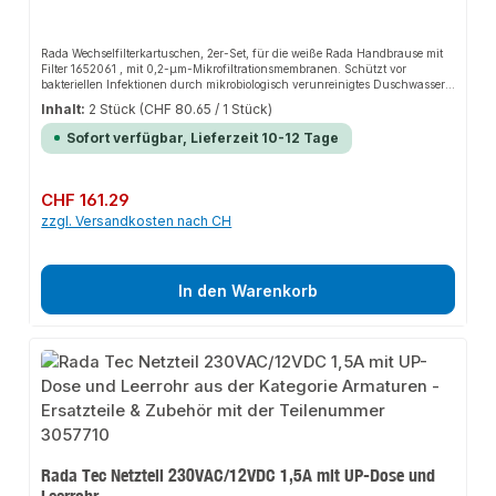
Rada Wechselfilterkartuschen, 2er-Set, für die weiße Rada Handbrause mit
Filter 1652061 , mit 0,2-µm-Mikrofiltrationsmembranen. Schützt vor
bakteriellen Infektionen durch mikrobiologisch verunreinigtes Duschwasser.
Gewährleistet eine Reduktion von Legionellen um mehr als 6 log₁₀-Stufen.
Inhalt:
2 Stück
(CHF 80.65 / 1 Stück)
Geeignet für Temperaturen von 0 bis 60 °C. Lieferung ohne
Handbrause.EigenschaftenFür weiße Rada Handbrause 1652061Set mit 2
Sofort verfügbar, Lieferzeit 10-12 Tage
FilterpatronenLegionellenreduktion > log 6> log 6 Reduktion von Bakterien
einschließlich Pseudomonas> log 4 Reduktion der Pilz
Regulärer Preis:
CHF 161.29
zzgl. Versandkosten nach CH
In den Warenkorb
Rada Tec Netzteil 230VAC/12VDC 1,5A mit UP-Dose und
Leerrohr