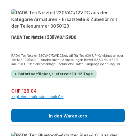
RADA Tec Netzteil 230VAC/12VDC
RADA Tec Netzteil 230VAC/12VDCNetzteil für Tec 630 UP-Kombination oder
Tec M 3000/4000 Duschelement, Abmessungen BxHxT 52,5 x 90 x 54,5
mm, für Hutschienenmontage. Technische Daten: Eingangsspannung: 100 -
240 V AC 50-60HzAusgangsspannung: 12 V DCAusgangsstrom: 4,5
ALeistung: 54 VAAbmessungen Netzteil: BxHxT 52,5 x 90 x 54,5
Sofort verfügbar, Lieferzeit 10-12 Tage
mmHutschienentyp: TS-35/7.5 oder 15Schutzklasse: IIBetriebstemperatur:
-30 bis +70°C
Regulärer Preis:
CHF 128.04
zzgl. Versandkosten nach CH
In den Warenkorb