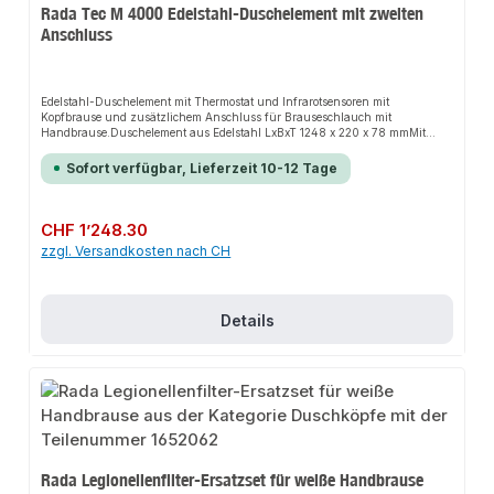
Rada Tec M 4000 Edelstahl-Duschelement mit zweiten
Anschluss
Edelstahl-Duschelement mit Thermostat und Infrarotsensoren mit
Kopfbrause und zusätzlichem Anschluss für Brauseschlauch mit
Handbrause.Duschelement aus Edelstahl LxBxT 1248 x 220 x 78 mmMit
Thermostat und InfrarotsensorenStrahlbrausekopf mit Durchflussmenge 9
l/min bei 3 barZusätzlicher Anschluss ½" DN15 AG für Brauseschlauch mit
Sofort verfügbar, Lieferzeit 10-12 Tage
HandbrauseFür Netzbetrieb 230 V AC / 12 V DCAnschluss von oben oder
verdecktLaufzeit und Hygienespülfunktion individuell
programmierbarThermostat mit speziellem Temperaturreguliergriff zur
Durchführung manueller, thermischer DesinfektionenMit RFID-Anbindung
Regulärer Preis:
CHF 1’248.30
(Münzzähler)Optional mit Bluetooth-Schnittstelle zur Programmierung
zzgl. Versandkosten nach CH
mittels App für Android OS Smartphone oder Tablet
Details
Rada Legionellenfilter-Ersatzset für weiße Handbrause