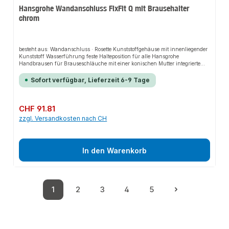
Hansgrohe Wandanschluss FixFit Q mit Brausehalter
chrom
besteht aus: Wandanschluss · Rosette Kunststoffgehäuse mit innenliegender
Kunststoff Wasserführung feste Halteposition für alle Hansgrohe
Handbrausen für Brauseschläuche mit einer konischen Mutter integrierte
Brausehalterfunktion Kunststoff Rückflussverhinderer Anschlussart: G
1/2Weitere technische Eigenschaften:· Rosettengröße: 90mm· Mit
Sofort verfügbar, Lieferzeit 6-9 Tage
Rückstromsicherung: ja· Mit Rosette: ja· Für Duschschlauch: ja· UBA-
Positivliste Kennzeichen UBA-Anforderung: ja· UBA-Positivliste
Kennzeichen UBA-Positivliste: ja
Regulärer Preis:
CHF 91.81
zzgl. Versandkosten nach CH
In den Warenkorb
1
2
3
4
5
Seite
Seite
Seite
Seite
Seite