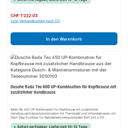
Hygienespülfunktion individuell programmierbarThermostat mit speziellem
Temperaturreguliergriff zur Durchführung manueller, thermischer
DesinfektionenMit RFID-Anbindung (Münzzähler)Optionale Bluetooth-
Schnittstelle zur Programmierung mittels App für Android OS Smartphone
Regulärer Preis:
CHF 1’222.03
oder TabletNotwendiges Zubehör:Netzteil 230 VAC / 12 V DC Art. Nr.:
zzgl. Versandkosten nach CH
3050123Rada Tec Netzteil 230VAC/12 DC in UP-Dose Art. Nr.:
3057710Bluetooth-Schnittstelle Bles-4.011516179
In den Warenkorb
Dusche Rada Tec 650 UP-Kombination für Kopfbrause mit
zusätzlicher Handbrause
Rada Tec 650 UP-Kombination für Kopfbrause mit zusätzlicher
HandbrauseUnterputzkombination mit Thermostat und Infrarotsensoren mit
Start-Stop-Funktion für NetzbetriebUnterputzkasten BxH 260 x 210
mmEinbautiefe 119 - 144 mmMit KlebeflanschEdelstahl-Abdeckplatte 240 x
240 mmMit Thermostat und InfrarotsensorenAnschlüsse für Brausekopf und
Sofort verfügbar, Lieferzeit 10-12 Tage