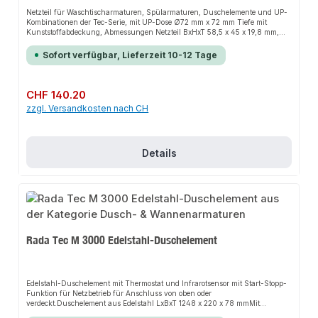
Netzteil für Waschtischarmaturen, Spülarmaturen, Duschelemente und UP-
Kombinationen der Tec-Serie, mit UP-Dose Ø72 mm x 72 mm Tiefe mit
Kunststoffabdeckung, Abmessungen Netzteil BxHxT 58,5 x 45 x 19,8 mm,
Kabellänge Niederspannungsseite 2,0 m.Technische
Daten: Eingangsspannung: 100 - 240 V AC 50-60HzAusgangsspannung:
Sofort verfügbar, Lieferzeit 10-12 Tage
6 V DC, 1 ALeistung: 6 VAAbmessungen UP-Dose: Ø 72 mm x 72 mm
TiefeAbmessungen Netzteil: BxHxT 58,5 x 45 x 19,8 mmKabellänge
Niederspannung: 2,0 m
Regulärer Preis:
CHF 140.20
zzgl. Versandkosten nach CH
Details
Rada Tec M 3000 Edelstahl-Duschelement
Edelstahl-Duschelement mit Thermostat und Infrarotsensor mit Start-Stopp-
Funktion für Netzbetrieb für Anschluss von oben oder
verdeckt.Duschelement aus Edelstahl LxBxT 1248 x 220 x 78 mmMit
Thermostat und InfrarotsensorStrahlbrausekopf mit Durchflussmenge 9