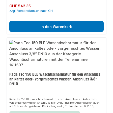
Regulärer Preis:
CHF 542.35
zzgl. Versandkosten nach CH
In den Warenkorb
Rada Tec 150 BLE Waschtischarmatur für den Anschluss
an kaltes oder- vorgemischtes Wasser, Anschluss 3/8”
DN10
Rada Tec 150 BLE Waschtischarmaturfür den Anschluss an kaltes oder-
vorgemischtes Wasser, Anschluss 3/8” DN10, flexibler Anschlussschlauch
mit Schmutzfangsieb und Rückschlagventil, für Netzbetrieb 12 V DC,
Auslaufhöhe 114 mm mit Ausladung 122 mm, Strahlwinkel 20°, Durchfluss