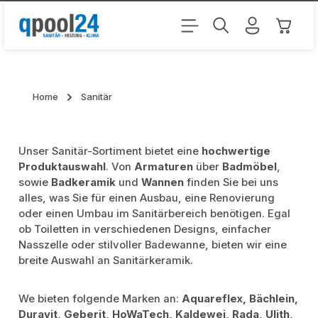
Zum Hauptinhalt springen
Warenk
Home
Sanitär
Unser Sanitär-Sortiment
bietet eine
hochwertige
Produktauswahl
. Von
Armaturen
über
Badmöbel
,
sowie
Badkeramik
und
Wannen
finden Sie bei uns
alles, was Sie für einen Ausbau, eine Renovierung
oder einen Umbau im Sanitärbereich benötigen. Egal
ob Toiletten in verschiedenen Designs, einfacher
Nasszelle oder stilvoller Badewanne, bieten wir eine
breite Auswahl an Sanitärkeramik.
We bieten folgende Marken an:
Aquareflex, Bächlein,
Duravit, Geberit, HoWaTech, Kaldewei, Rada, Ulith,