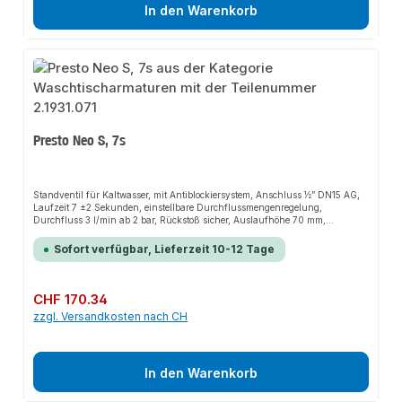
In den Warenkorb
Presto Neo S, 7s
Standventil für Kaltwasser, mit Antiblockiersystem, Anschluss ½” DN15 AG,
Laufzeit 7 ±2 Sekunden, einstellbare Durchflussmengenregelung,
Durchfluss 3 l/min ab 2 bar, Rückstoß sicher, Auslaufhöhe 70 mm,
Ausladung 120 mm, blauer Markierungsring am Betätigungsknopf
Sofort verfügbar, Lieferzeit 10-12 Tage
Regulärer Preis:
CHF 170.34
zzgl. Versandkosten nach CH
In den Warenkorb