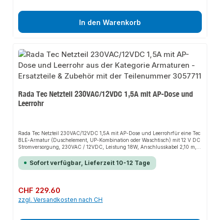
In den Warenkorb
Rada Tec Netzteil 230VAC/12VDC 1,5A mit AP-Dose und
Leerrohr
Rada Tec Netzteil 230VAC/12VDC 1,5A mit AP-Dose und Leerrohrfür eine Tec
BLE-Armatur (Duschelement, UP-Kombination oder Wasch­tisch) mit 12 V DC
Stromversorgung, 230VAC / 12VDC, Leistung 18W, Anschlusskabel 2,10 m,
AP-Dose BxHxT 81x81x54mm, Schutzklasse IP66, mit Leerrohr Länge 2
m.Technische Daten:Eingangsspannung: 230 V ACAusgangsspannung: 12
Sofort verfügbar, Lieferzeit 10-12 Tage
V DCStromaufnahme: max. 1 ALeistung: max. 12 WKabellänge 12V-Seite: 2,1
mAbmessungen: BxHxT 81x81x54 mmSchutzklasse: IP 66Länge des
Leerrohrs: 2 m
Regulärer Preis:
CHF 229.60
zzgl. Versandkosten nach CH