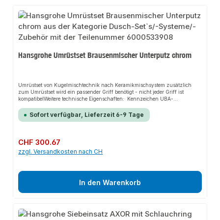
Hansgrohe Umrüstset Brausenmischer Unterputz chrom
Umrüstset von Kugelmischtechnik nach Keramikmischsystem zusätzlich
zum Umrüstset wird ein passender Griff benötigt - nicht jeder Griff ist
kompatibelWeitere technische Eigenschaften:· Kennzeichen UBA-
Anforderung: Ja· Kennzeichen UBA-Positivliste: Ja
Sofort verfügbar, Lieferzeit 6-9 Tage
Regulärer Preis:
CHF 300.67
zzgl. Versandkosten nach CH
In den Warenkorb