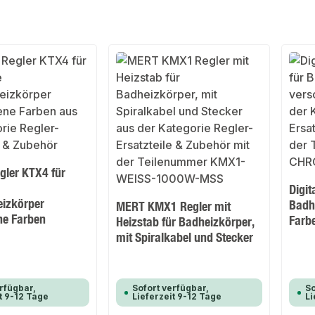
egler KTX4 für
Digit
izkörper
Badh
MERT KMX1 Regler mit
ne Farben
Farb
Heizstab für Badheizkörper,
mit Spiralkabel und Stecker
rfügbar,
Sofort verfügbar,
So
t 9-12 Tage
Lieferzeit 9-12 Tage
Li