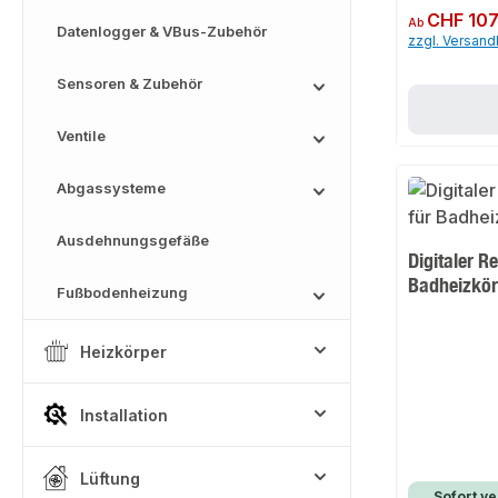
Regulärer Preis:
CHF 107
Ab
Datenlogger & VBus-Zubehör
zzgl. Versan
Sensoren & Zubehör
Ventile
Abgassysteme
Ausdehnungsgefäße
Digitaler R
Badheizkör
Fußbodenheizung
Heizkörper
Installation
Lüftung
Sofort ve