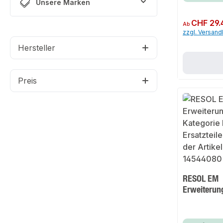
Unsere Marken
Regulärer Preis:
CHF 29.
Ab
zzgl. Versan
Hersteller
Preis
RESOL EM
Erweiteru