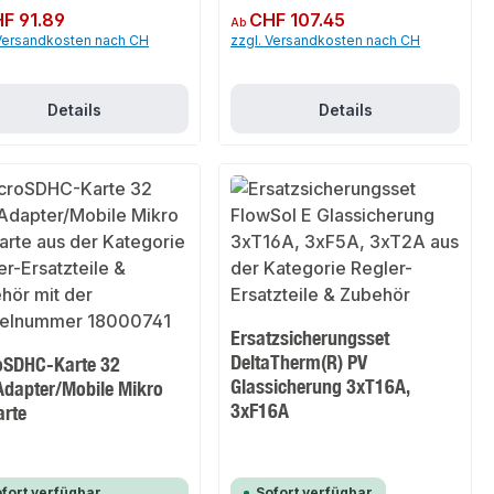
er Preis:
F 91.89
Regulärer Preis:
CHF 107.45
Ab
 Versandkosten nach CH
zzgl. Versandkosten nach CH
Details
Details
Ersatzsicherungsset
DeltaTherm(R) PV
oSDHC-Karte 32
Glassicherung 3xT16A,
dapter/Mobile Mikro
3xF16A
arte
fort verfügbar,
Sofort verfügbar