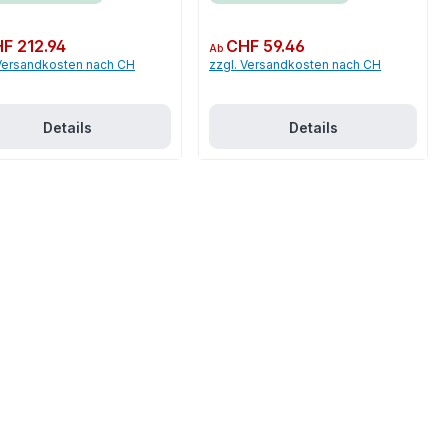
er Preis:
F 212.94
Regulärer Preis:
CHF 59.46
Ab
 Versandkosten nach CH
zzgl. Versandkosten nach CH
Details
Details