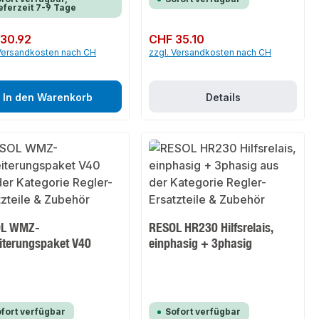
eferzeit 7-9 Tage
er Preis:
30.92
Regulärer Preis:
CHF 35.10
 Versandkosten nach CH
zzgl. Versandkosten nach CH
In den Warenkorb
Details
OL WMZ-
RESOL HR230 Hilfsrelais,
iterungspaket V40
einphasig + 3phasig
fort verfügbar
Sofort verfügbar