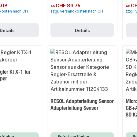
.08
Regulärer Preis:
CHF 83.76
Regulär
CH
Ab
Ab
dkosten nach CH
zzgl. Versandkosten nach CH
zzgl.
Details
Details
egler KTX-1 für
per
RESOL Adapterleitung Sensor
Micr
Adapterleitung Sensor
GB+A
SD K
rfügbar,
Sofort verfügbar,
So