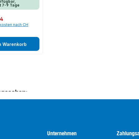
rfügbar,
t 7-9 Tage
24
dkosten nach CH
n Warenkorb
ngesehen:
Unternehmen
Zahlungsa