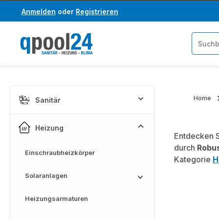
Anmelden
oder
Registrieren
um Hauptinhalt springen
Zur Suche springen
Home
Sanitär
Heizung
Entdecken S
durch
Robus
Einschraubheizkörper
Kategorie
H
Solaranlagen
Heizungsarmaturen