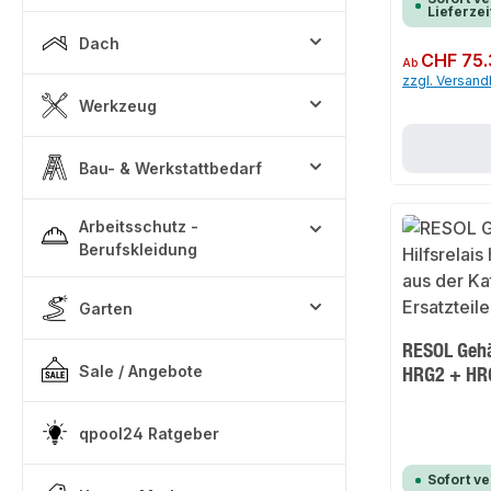
Lieferzei
Dach
Regulärer Preis:
CHF 75.
Ab
zzgl. Versan
Werkzeug
Bau- & Werkstattbedarf
Arbeitsschutz -
Berufskleidung
Garten
RESOL Gehä
Sale / Angebote
HRG2 + HR
qpool24 Ratgeber
Sofort v