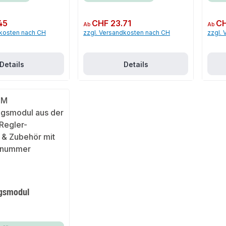
45
Regulärer Preis:
CHF 23.71
Regulär
CH
Ab
Ab
dkosten nach CH
zzgl. Versandkosten nach CH
zzgl.
Details
Details
ngsmodul