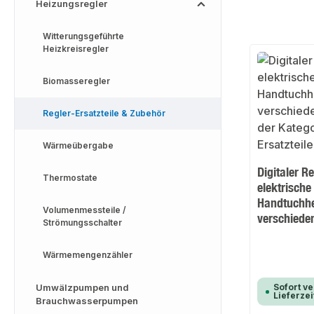
Heizungsregler
Witterungsgeführte
Heizkreisregler
Biomasseregler
Regler-Ersatzteile & Zubehör
Wärmeübergabe
Digitaler R
Thermostate
elektrische
Handtuchhe
Volumenmessteile /
verschiede
Strömungsschalter
Wärmemengenzähler
Umwälzpumpen und
Sofort ve
Lieferzei
Brauchwasserpumpen