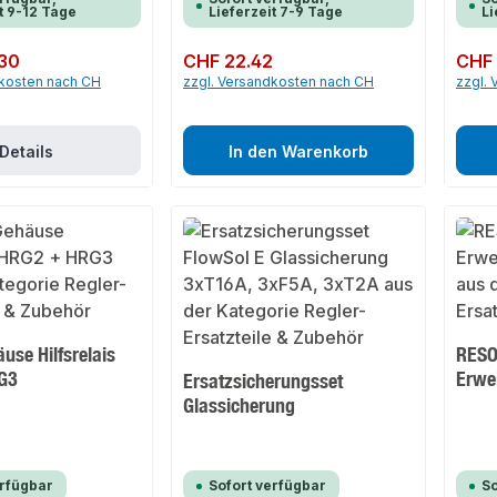
t 9-12 Tage
Lieferzeit 7-9 Tage
Li
30
Regulärer Preis:
CHF 22.42
Regulär
CHF 
dkosten nach CH
zzgl. Versandkosten nach CH
zzgl.
Details
In den Warenkorb
use Hilfsrelais
RES
G3
Erwe
Ersatzsicherungsset
Glassicherung
erfügbar
Sofort verfügbar
So