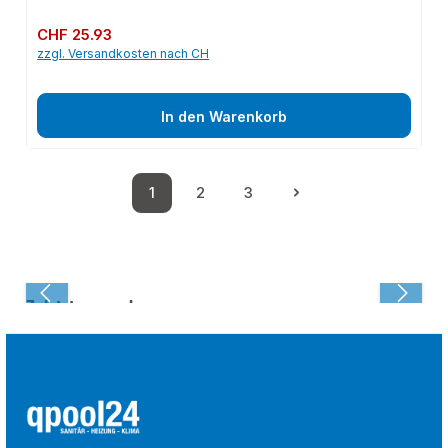
Regulärer Preis:
CHF 25.93
zzgl. Versandkosten nach CH
In den Warenkorb
1
2
3
Seite
Seite
Seite
Zuletzt angesehen: