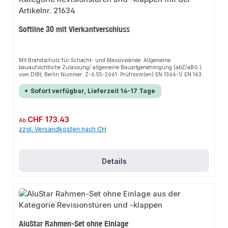
Softline 30 mit Vierkantverschluss
Mit Brandschutz für Schacht- und Massivwände. Allgemeine
bauaufsichtliche Zulassung/ allgemeine Bauartgenehmigung (abZ/aBG )
vom DIBt, Berlin Nummer: Z-6.55-2661. Prüfnorm(en) EN 1364-1/ EN 1634-
1), Klassifizierungsnorm: EN 13501-2. Für Installationsschächte und
Vorsatzschalen. Beidseitige Brandprüfung (o↔i) durch das ift-Rosenheim.
Sofort verfügbar, Lieferzeit 14-17 Tage
Rauchschutz Sa4 geprüft nach DIN EN 1634-3 (in Anlehnung),
Klassifiziert nach DIN EN 13501-2 (in Anlehnung). Prüfung auf
Rauchdichtheit S200 nach EN 1634-3/ DIN EN 13501-2. Luftdurchlässigkeit
geprüft nach DIN EN 1026 (in Anlehnung), Klassifizierung nach DIN EN
Regulärer Preis:
CHF 173.43
Ab
12207, Klasse 3 (in Anlehnung). Drehflügeltür, Rahmen und Türblatt aus
zzgl. Versandkosten nach CH
weiß pulverbeschichtetem, verzinktem Stahlblech. Türblatt festmontiert,
nicht aushängbar. Anschlag möglich DIN rechts oder DIN links.
Festmontierte drehbare Maueranker. Mit Vierkantverschluss und Schlüssel.
Sonderfarben nach RAL möglich auf Anfrage. Auf Anfrage mit
Zylinderschloss erhältlich. Sondergrößen in 5 cm Schritten auf Anfrage
Details
AluStar Rahmen-Set ohne Einlage