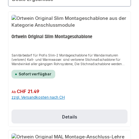
Ortwein Original Slim Montageschablone
Sanitärbedarf für Profis Slim-2 Montageschablone für Wandarmaturen
(verloren) Kalt- und Warmwasser. sind verlorene Stichmaßschablone für
Wandwinkel aller gängigen Rohrsysteme, Die Stichmaßschablone werden
überputzt und verbleiben als verlorene Schablonen im Baukörper. Passende
Slim Baustopfen, Montageband und Molch sind separat erhältlich.
Sofort verfügbar
Regulärer Preis:
CHF 21.49
Ab
zzgl. Versandkosten nach CH
Details