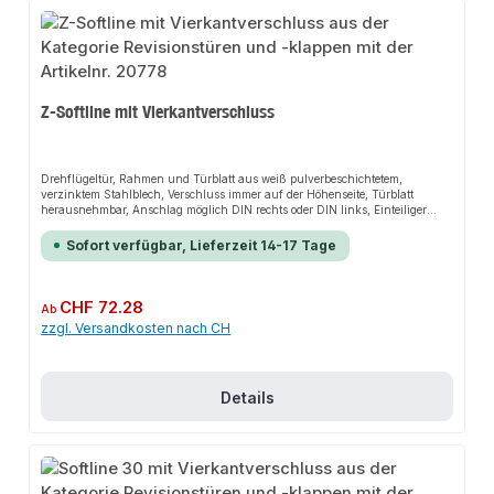
Z-Softline mit Vierkantverschluss
Drehflügeltür, Rahmen und Türblatt aus weiß pulverbeschichtetem,
verzinktem Stahlblech, Verschluss immer auf der Höhenseite, Türblatt
herausnehmbar, Anschlag möglich DIN rechts oder DIN links, Einteiliger
Aufsetzrahmen für einen sauberen Abschluss auf Putz oder
Gipskartonoberflächen, Festmontierte drehbare Maueranker
Sofort verfügbar, Lieferzeit 14-17 Tage
Regulärer Preis:
CHF 72.28
Ab
zzgl. Versandkosten nach CH
Details