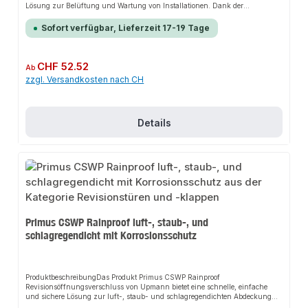
Lösung zur Belüftung und Wartung von Installationen. Dank der
integrierten Lüftungsschlitze sorgt es für perfekten Halt und passt sich
flexibel an verschiedene Wand- und Deckeneinbau-Anwendungen an. Das
Sofort verfügbar, Lieferzeit 17-19 Tage
robuste Design und die einfache Montage machen dieses Produkt zu einer
zuverlässigen Wahl für jede Installation.EigenschaftenAusführung:
verzinktes Stahlblech pulverbeschichtet weiß - RAL 9016Mit
Vierkantverschluss4 Maueranker sorgen für eine sichere Montage in Wand
Regulärer Preis:
CHF 52.52
Ab
oder DeckeRahmen mit gesoftetem Profil für sauberen Abschluss auf Putz
zzgl. Versandkosten nach CH
oder GipskartonoberflächenAushängbares TürblattLinks- oder
Rechtsanschlag möglichStandardgrößen von 200 x 200 bis 600 x 600
mmAnwendungsbereicheSanitär: Zugang zu Wasserleitungen,
Abwasserrohren und ArmaturenHeizung: Zugang zu Heizungsrohren und -
ventilenElektroinstallation: Zugang zu Kabeln und VerteilerdosenLüftung:
Details
Zugang zu Lüftungskanälen und -komponentenTrockenbau: Integrierte
Lösung für den TrockenbauProduktdatenMaterial: verzinktes
StahlblechFarbe: RAL 9016Verschluss: VierkantverschlussIn unserem
Sortiment finden Sie auch passende Zubehörteile sowie weitere Produkte für
den Anschluss.
Primus CSWP Rainproof luft-, staub-, und
schlagregendicht mit Korrosionsschutz
ProduktbeschreibungDas Produkt Primus CSWP Rainproof
Revisionsöffnungsverschluss von Upmann bietet eine schnelle, einfache
und sichere Lösung zur luft-, staub- und schlagregendichten Abdeckung
von Installationen. Dank der speziellen Pulverbeschichtung und