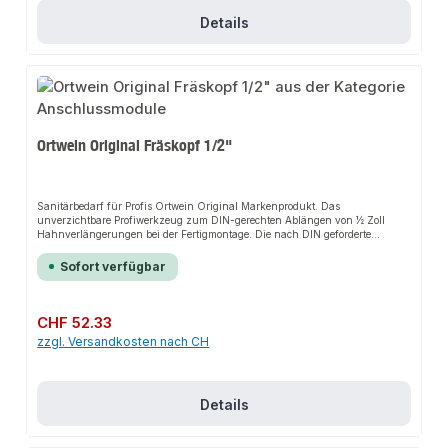
Details
Ortwein Original Fräskopf 1/2"
Sanitärbedarf für Profis Ortwein Original Markenprodukt. Das
unverzichtbare Profiwerkzeug zum DIN-gerechten Ablängen von ½ Zoll
Hahnverlängerungen bei der Fertigmontage. Die nach DIN geforderte
Mindestgewindelänge wird automatisch gewährleistet. Der Schaft kann
universell über Bohrfutter, oder über SDS Aufnahmen gespannt werden. Der
Sofort verfügbar
mitgelieferte Spänefang ist ein wirkungsvolles Hilfsmittel um
Sanitäraustattungen vor Metall- oder Messingspänen zu schützen Der
mitgelieferte Spänefang ist ein wirkungsvolles Hilfsmittel um
Sanitäraustattungen vor Metall- oder Messingspänen zu schützen.
Regulärer Preis:
CHF 52.33
zzgl. Versandkosten nach CH
Details