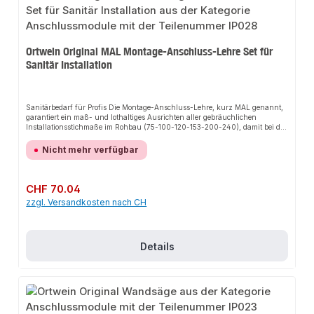
Ortwein Original MAL Montage-Anschluss-Lehre Set für
Sanitär Installation
Sanitärbedarf für Profis Die Montage-Anschluss-Lehre, kurz MAL genannt,
garantiert ein maß- und lothaltiges Ausrichten aller gebräuchlichen
Installationsstichmaße im Rohbau (75-100-120-153-200-240), damit bei der
Fertigmontage alles stimmt. Die MAL ist für den langlebigen und robusten
Baustelleneinsatz ausgerichtet und daher aus massivem Aluminium und
Nicht mehr verfügbar
Edelstahlprofil gefertigt. Zusätzlich wird die Lehre in einem robusten
Aufbewahrungskoffer geliefert. Dieser ist passend für die Montage-
Anschluss-Lehre vorgeformt und aus schlagzähem Kunststoff. Die zwei
Schaumstoffeinlagen fixieren die Ortwein-Montage-Anschluss-Lehre für
Regulärer Preis:
CHF 70.04
den sicheren Transport und für die Aufbewahrung. ie Aluminium
zzgl. Versandkosten nach CH
Baustopfen sind mit verschleißfesten Edelstahl - Gewindeeinsätzen ½ Zoll
ausgestattet. Große ergonomisch geformte Montagegriffe auf den Baustopfen
gewährleisten eine einfache Montage und Demontage. Durch den
verstellbaren Stopfen gleicht die MAL unterschiedliche Einbautiefen der
Rohrleitungen aus. Die horizontale Ausrichtung der Rohrleitungen erfolgt
Details
über die gut ablesbare Dosenlibelle.