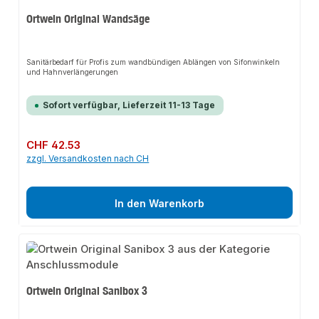
Ortwein Original Wandsäge
Sanitärbedarf für Profis zum wandbündigen Ablängen von Sifonwinkeln
und Hahnverlängerungen
Sofort verfügbar, Lieferzeit 11-13 Tage
Regulärer Preis:
CHF 42.53
zzgl. Versandkosten nach CH
In den Warenkorb
Ortwein Original Sanibox 3