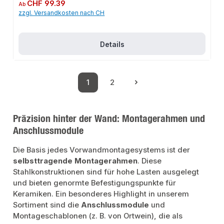
oder Decke, bei Deckenbeinbau beiliegendes Fangseil-Kit montierenEasyLock
Regulärer Preis:
CHF 99.39
Ab
Maueranker - können je nach Einbausituation an allen 4 Seiten montiert
zzgl. Versandkosten nach CH
werdenRAL9016 - weißAushängbares verzinktes Türblatt für Rechts- und
LinksanschlagQualitativ hochwertig mit ansprechender
OptikAnwendungsbereicheSanitär: Zugang zu Wasserleitungen,
Abwasserrohren und ArmaturenHeizung: Zugang zu Heizungsrohren und -
ventilenElektroinstallation: Zugang zu Kabeln und VerteilerdosenLüftung:
Details
Zugang zu Lüftungskanälen und -komponentenTrockenbau: Integrierte
Lösung für den TrockenbauProduktdatenMaterial: Aluminium, verzinktes
StahlblechFarbe: RAL 9016Verschluss: VierkantverschlussIn unserem
Sortiment finden Sie auch passende Zubehörteile sowie weitere Produkte für
den Anschluss.
1
2
Seite
Seite
Präzision hinter der Wand: Montagerahmen und
Anschlussmodule
Die Basis jedes Vorwandmontagesystems ist der
selbsttragende Montagerahmen
. Diese
Stahlkonstruktionen sind für hohe Lasten ausgelegt
und bieten genormte Befestigungspunkte für
Keramiken. Ein besonderes Highlight in unserem
Sortiment sind die
Anschlussmodule
und
Montageschablonen (z. B. von Ortwein), die als