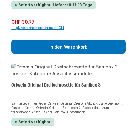
Sofort verfügbar, Lieferzeit 11-13 Tage
Regulärer Preis:
CHF 30.77
zzgl. Versandkosten nach CH
In den Warenkorb
Ortwein Original Dreilochrosette für Sanibox 3
Sanitärbedarf für Profis Ortwein Original Dreiloch Abdeckrosette verchromt
Passend für alle Ortwein Original Saniboxen 3. Abdeckplatte zum
formschönen Abschluss der Sanibox 3 Installation.
Sofort verfügbar