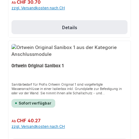
Regulärer Preis:
CHF 30.70
Ab
zzgl. Versandkosten nach CH
Details
Ortwein Original Sanibox 1
Sanitärbedarf für Profis Ortwein Original 1 sind vorgefertigte
Wasseranschlüsse in einer Isolierbox inkl. Grundplatte zur Befestigung in
oder vor der Wand. Sie nimmt ihnen alle Schallschutz - und
Stichmaßprobleme ab.Die Ortwein Original 1 ergänzt ihre schall- und
wärmegedämmte Rohbauinstallation mit der Sanibox 3 zu einem
Sofort verfügbar
einheitlichen System. Alle Schallschutz - und Stichmaßanforderungen
erfüllt die Sanibox 1 in Kombination mit dem Ortwein Original -Montageband
perfekt. Die Ortwein Original Sanibox 1 solo können sie mit Wandwinkeln
aller gängigen Rohrsysteme bestücken. Die Ortwein Original Sanibox 1
Regulärer Preis:
CHF 40.27
Ab
erhalten sie vormontiert mit Wandwinkeln der gängigsten Rohrsysteme.
zzgl. Versandkosten nach CH