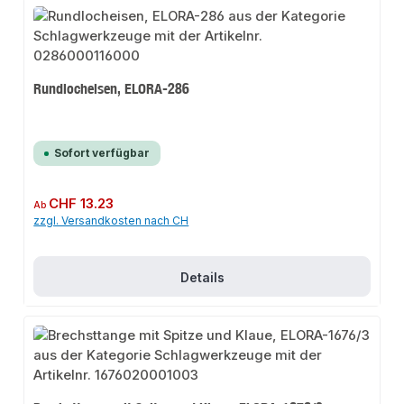
Rundlocheisen, ELORA-286
Sofort verfügbar
Regulärer Preis:
CHF 13.23
Ab
zzgl. Versandkosten nach CH
Details