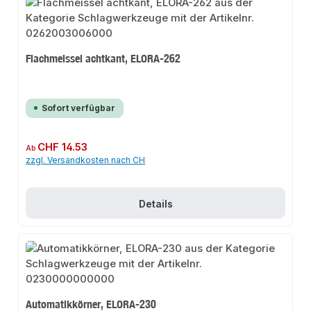
Flachmeissel achtkant, ELORA-262
Sofort verfügbar
Regulärer Preis:
CHF 14.53
Ab
zzgl. Versandkosten nach CH
Details
Automatikkörner, ELORA-230