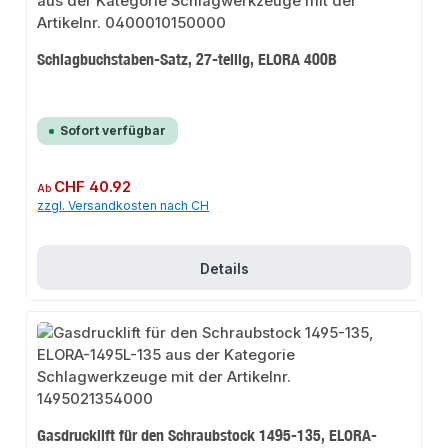
Schlagbuchstaben-Satz, 27-teilig, ELORA 400B
Sofort verfügbar
Regulärer Preis:
CHF 40.92
Ab
zzgl. Versandkosten nach CH
Details
Gasdrucklift für den Schraubstock 1495-135, ELORA-