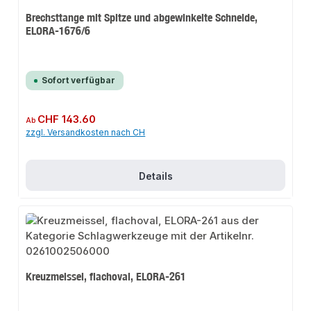
Brechsttange mit Spitze und abgewinkelte Schneide,
ELORA-1676/6
Sofort verfügbar
Regulärer Preis:
CHF 143.60
Ab
zzgl. Versandkosten nach CH
Details
Kreuzmeissel, flachoval, ELORA-261