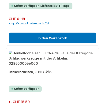
Sofort verfügbar, Lieferzeit 8-11 Tage
Regulärer Preis:
CHF 61.18
zzgl. Versandkosten nach CH
In den Warenkorb
Henkellocheisen, ELORA-285
Sofort verfügbar
Regulärer Preis:
CHF 15.50
Ab