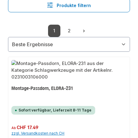
Produkte filtern
1
2
Seite
Seite
Montage-Passdorn, ELORA-231
Sofort verfügbar, Lieferzeit 8-11 Tage
Regulärer Preis:
CHF 17.49
Ab
zzgl. Versandkosten nach CH