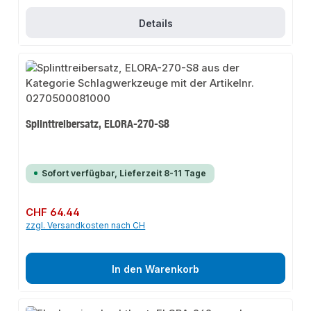
Details
Splinttreibersatz, ELORA-270-S8
Sofort verfügbar, Lieferzeit 8-11 Tage
Regulärer Preis:
CHF 64.44
zzgl. Versandkosten nach CH
In den Warenkorb