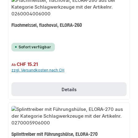
Flachmeissel, flachoval, ELORA-260
Sofort verfügbar
Regulärer Preis:
CHF 15.21
Ab
zzgl. Versandkosten nach CH
Details
Splinttreiber mit Führungshülse, ELORA-270