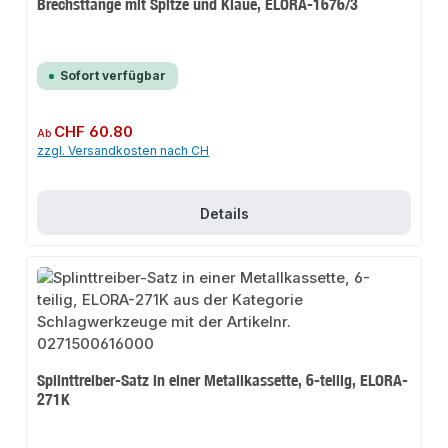
Brechsttange mit Spitze und Klaue, ELORA-1676/3
Sofort verfügbar
Regulärer Preis:
CHF 60.80
Ab
zzgl. Versandkosten nach CH
Details
Splinttreiber-Satz in einer Metallkassette, 6-teilig, ELORA-
271K