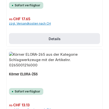
Sofort verfügbar
Regulärer Preis:
CHF 17.65
Ab
zzgl. Versandkosten nach CH
Details
Körner ELORA-265
Sofort verfügbar
Regulärer Preis:
CHF 13.13
Ab