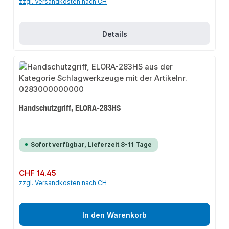
zzgl. Versandkosten nach CH
Details
Handschutzgriff, ELORA-283HS
Sofort verfügbar, Lieferzeit 8-11 Tage
Regulärer Preis:
CHF 14.45
zzgl. Versandkosten nach CH
In den Warenkorb