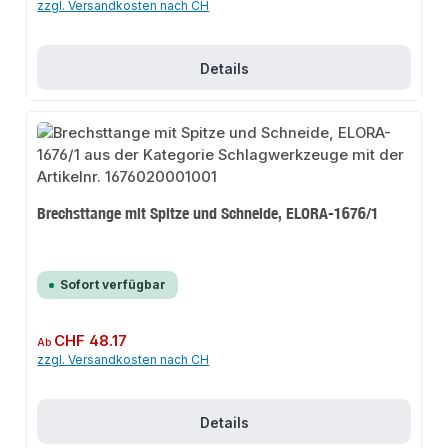
zzgl. Versandkosten nach CH
Details
Brechsttange mit Spitze und Schneide, ELORA-1676/1
Sofort verfügbar
Regulärer Preis:
CHF 48.17
Ab
zzgl. Versandkosten nach CH
Details