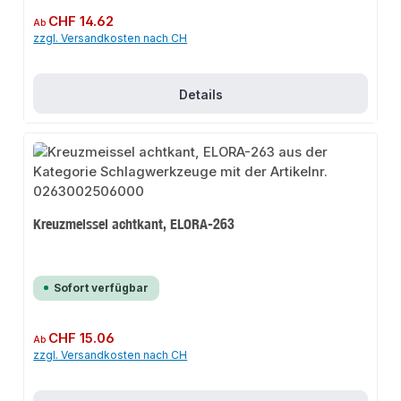
Regulärer Preis:
CHF 14.62
Ab
zzgl. Versandkosten nach CH
Details
Kreuzmeissel achtkant, ELORA-263
Sofort verfügbar
Regulärer Preis:
CHF 15.06
Ab
zzgl. Versandkosten nach CH