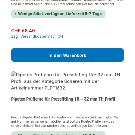
und Kunststoff Schläuche bis 26mm schneiden.Der robuste Körper der
Schere schützt die Klinge, wenn sie nicht benutzt wird.Durch die breite
Rohrauflage wird das Rohr rechtwinklig zur Klinge gehalten.Bitte achten Sie
Wenige Stück verfügbar, Lieferzeit 5-7 Tage
stets auf eine scharfe, Scharte-freie Klinge. Bitte nur für Kunststoffrohre oder
Schläuche verwenden, auf keinen Fall Draht schneiden!Lieferumfang: 1x
Universal Rohrschere für Kunststoff und Verbundrohr bis 26mm
Regulärer Preis:
CHF 68.40
zzgl. Versandkosten nach CH
In den Warenkorb
Pipetec Prüflehre für Pressfitting 16 – 32 mm TH Profil
Produkt Pipetec Prüflehre TH – Kontrolle mit Präzision und Leichtigkeit Wer
auf Nummer sicher gehen möchte, setzt auf die Pipetec Prüflehre – das
unverzichtbare Tool zur raschen und zuverlässigen Kontrolle von
Pressverbindungen mit TH-Profil. Mit diesem Prüfhelfer behältst du jederzeit
den Überblick über die Qualität deiner Verpressungen. Schnell, einfach und