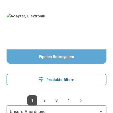
Kategoriegalerie überspringen
Pipetec Rohrsystem
Produkte filtern
1
2
3
4
Seite
Seite
Seite
Seite