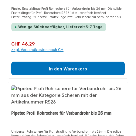
Pipetec Ersatzklinge Profi Rohrschere für Verbundrohr bis 26 mm Die solide
Ersatzklinge für Profi-Rohrschere RS26 ist tausendfach bewährt.
Lieferumfang: 1x Pipetec Ersatzklinge Profi Rohrschere für Verbundrohr bis
26 mm
Wenige Stück verfügbar, Lieferzeit 5-7 Tage
Regulärer Preis:
CHF 46.29
zzgl. Versandkosten nach CH
In den Warenkorb
Pipetec Profi Rohrschere für Verbundrohr bis 26 mm
Universal Rohrschere für Kunststoff und Verbundrohr bis 26mm Die solide
Konstruktion der Schere ist tausendfach bewährt. Mühelos lassen sich Rohre