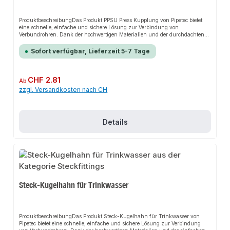
ProduktbeschreibungDas Produkt PPSU Press Kupplung von Pipetec bietet
eine schnelle, einfache und sichere Lösung zur Verbindung von
Verbundrohren. Dank der hochwertigen Materialien und der durchdachten
Konstruktion sorgt es für perfekten Halt und passt sich flexibel an
verschiedene Installationsbereiche an. Das robuste Design und die einfache
Sofort verfügbar, Lieferzeit 5-7 Tage
Montage machen dieses Produkt zu einer zuverlässigen Wahl für jede
Installation.EigenschaftenHochleistungskunststoff PPSU
(Polyphenylensulfon) für maximale Widerstandsfähigkeit und
BruchsicherheitStabile Edelstahlhülsen und Führungsring zur sicheren
Regulärer Preis:
CHF 2.81
Ab
Positionierung der PresszangenEPDM Doppelabdichtung und drei
zzgl. Versandkosten nach CH
Sichtfenster zur Kontrolle der EinstecktiefeUngepresst undicht bis 32mm,
was eine sofortige Erkennung bei der Druckprobe
ermöglichtAnwendungsbereicheTrinkwasserinstallationenHeizungsanlagenS
anitärinstallationenProduktdatenMaterial: PPSU
(Polyphenylensulfon)Verbindung: Verbundrohr 20x2mm auf Verbundrohr
Details
16x2mmSicherheitsmerkmale: Zwei O-Ringe, Kontrollfenster,
FührungsringIn unserem Sortiment finden Sie auch passende Zubehörteile
sowie weitere Produkte für den Anschluss.
Steck-Kugelhahn für Trinkwasser
ProduktbeschreibungDas Produkt Steck-Kugelhahn für Trinkwasser von
Pipetec bietet eine schnelle, einfache und sichere Lösung zur Verbindung