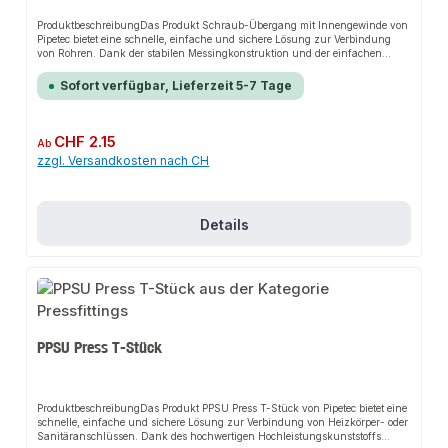
ProduktbeschreibungDas Produkt Schraub-Übergang mit Innengewinde von
Pipetec bietet eine schnelle, einfache und sichere Lösung zur Verbindung
von Rohren. Dank der stabilen Messingkonstruktion und der einfachen
Handhabung sorgt es für perfekten Halt und passt sich flexibel an
verschiedene Installationsbereiche an. Das robuste Design und die
Sofort verfügbar, Lieferzeit 5-7 Tage
unkomplizierte Montage machen dieses Produkt zu einer zuverlässigen Wahl
für jede Installation.EigenschaftenFitting aus stabilem Messing, zugelassen
für Heizung und TrinkwasserDauerbelastbarkeit von 70° bei 10 barEinfache
Installation: Rohr abschneiden, kalibrieren, entgraten und
Regulärer Preis:
CHF 2.15
Ab
verschraubenÜberwurfmutter und Klemmring für sichere VerbindungSofort
zzgl. Versandkosten nach CH
belastbare und dichte
VerbindungAnwendungsbereicheHeizungsanlagenDruckluftinstallationenTr
inkwasserinstallationenProduktdatenMaterial: MessingVerbindung:
InnengewindeSicherheitsmerkmale: Überwurfmutter, KlemmringIn unserem
Sortiment finden Sie auch passende Zubehörteile sowie weitere Produkte für
Details
den Anschluss.
PPSU Press T-Stück
ProduktbeschreibungDas Produkt PPSU Press T-Stück von Pipetec bietet eine
schnelle, einfache und sichere Lösung zur Verbindung von Heizkörper- oder
Sanitäranschlüssen. Dank des hochwertigen Hochleistungskunststoffs