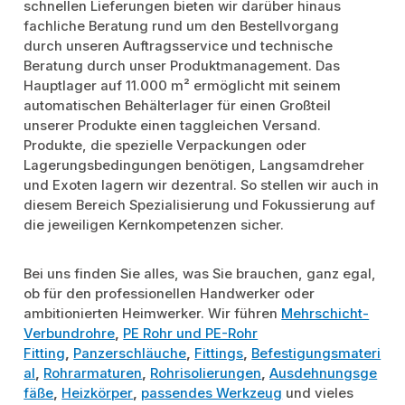
schnellen Lieferungen bieten wir darüber hinaus
fachliche Beratung rund um den Bestellvorgang
durch unseren Auftragsservice und technische
Beratung durch unser Produktmanagement. Das
Hauptlager auf 11.000 m² ermöglicht mit seinem
automatischen Behälterlager für einen Großteil
unserer Produkte einen taggleichen Versand.
Produkte, die spezielle Verpackungen oder
Lagerungsbedingungen benötigen, Langsamdreher
und Exoten lagern wir dezentral. So stellen wir auch in
diesem Bereich Spezialisierung und Fokussierung auf
die jeweiligen Kernkompetenzen sicher.
Bei uns finden Sie alles, was Sie brauchen, ganz egal,
ob für den professionellen Handwerker oder
ambitionierten Heimwerker. Wir führen
Mehrschicht-
Verbundrohre
,
PE Rohr und PE-Rohr
Fitting
,
Panzerschläuche
,
Fittings
,
Befestigungsmateri
al
,
Rohrarmaturen
,
Rohrisolierungen
,
Ausdehnungsge
fäße
,
Heizkörper
,
passendes Werkzeug
und vieles