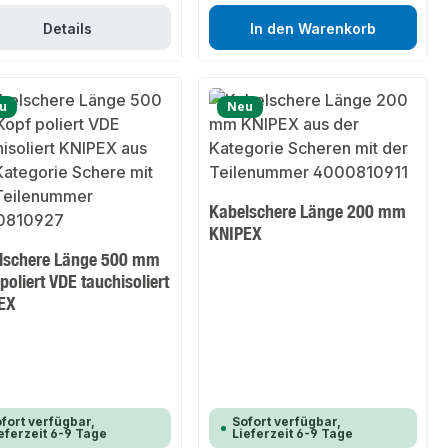
Details
In den Warenkorb
u
Neu
Kabelschere Länge 200 mm
KNIPEX
lschere Länge 500 mm
poliert VDE tauchisoliert
EX
fort verfügbar,
Sofort verfügbar,
eferzeit 6-9 Tage
Lieferzeit 6-9 Tage