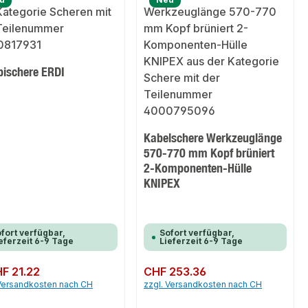
ischere ERDI
Kabelschere Werkzeuglänge
570-770 mm Kopf brüniert
2-Komponenten-Hülle
KNIPEX
fort verfügbar,
Sofort verfügbar,
eferzeit 6-9 Tage
Lieferzeit 6-9 Tage
er Preis:
F 21.22
Regulärer Preis:
CHF 253.36
 Versandkosten nach CH
zzgl. Versandkosten nach CH