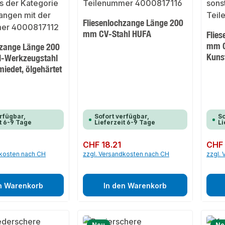
Fliesenlochzange Länge 200
mm CV-Stahl HUFA
Flie
mm C
hzange Länge 200
Kuns
l-Werkzeugstahl
miedet, ölgehärtet
rfügbar,
Sofort verfügbar,
So
t 6-9 Tage
Lieferzeit 6-9 Tage
Li
0
Regulärer Preis:
CHF 18.21
Regulär
CHF 
dkosten nach CH
zzgl. Versandkosten nach CH
zzgl.
n Warenkorb
In den Warenkorb
Neu
Ne