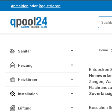
Anmelden
oder
Registrieren
um Hauptinhalt springen
Zur Suche springen
Home
Sanitär
Heizung
Entdecken 
Heimwerke
Heizkörper
Zangen, Was
Flachrundza
Zuverlässig
Installation
Besuchen Si
Lüftung