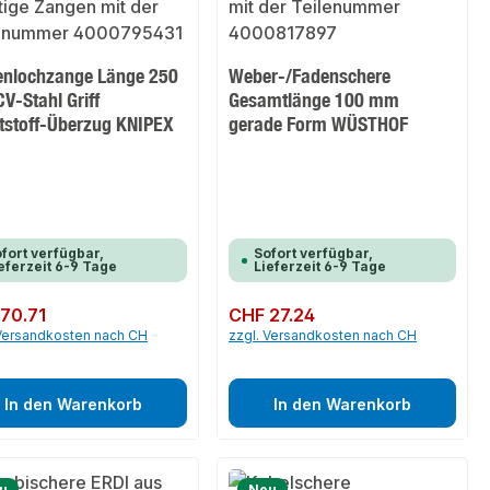
senlochzange Länge 250
Weber-/Fadenschere
V-Stahl Griff
Gesamtlänge 100 mm
tstoff-Überzug KNIPEX
gerade Form WÜSTHOF
fort verfügbar,
Sofort verfügbar,
eferzeit 6-9 Tage
Lieferzeit 6-9 Tage
er Preis:
70.71
Regulärer Preis:
CHF 27.24
 Versandkosten nach CH
zzgl. Versandkosten nach CH
In den Warenkorb
In den Warenkorb
u
Neu