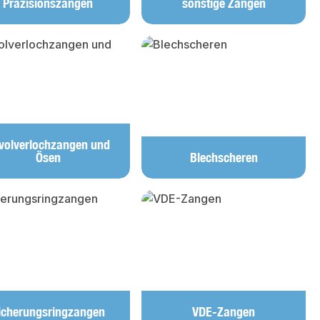
Präzisionszangen
sonstige Zangen
volverlochzangen und
Ösen
Blechscheren
icherungsringzangen
VDE-Zangen