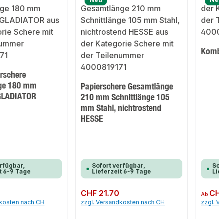
Komb
rschere
ge 180 mm
Papierschere Gesamtlänge
 GLADIATOR
210 mm Schnittlänge 105
mm Stahl, nichtrostend
HESSE
rfügbar,
Sofort verfügbar,
So
t 6-9 Tage
Lieferzeit 6-9 Tage
Li
Regulärer Preis:
CHF 21.70
Regulär
CH
Ab
dkosten nach CH
zzgl. Versandkosten nach CH
zzgl.