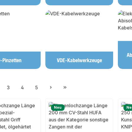
Ab
-Pinzetten
VDE-Kabelwerkzeuge
3
4
5
ite
Seite
Seite
Seite
Neu
Ne