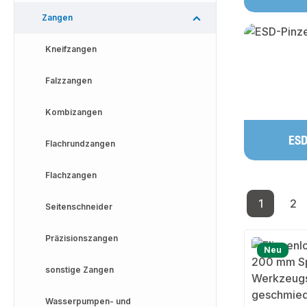
Zangen
Kneifzangen
Falzzangen
Kombizangen
ESD
Flachrundzangen
Flachzangen
1
2
Seitenschneider
Seite
Se
Präzisionszangen
Neu
sonstige Zangen
Wasserpumpen- und