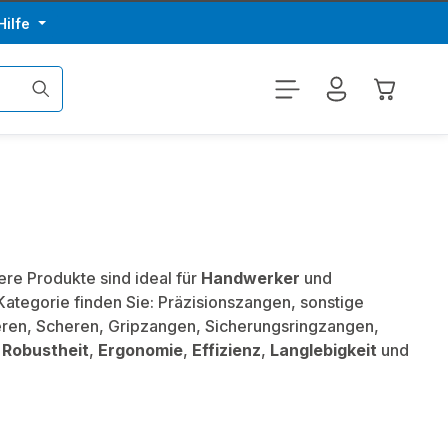
Hilfe
Warenkor
ere Produkte sind ideal für
Handwerker
und
 Kategorie finden Sie: Präzisionszangen, sonstige
en, Scheren, Gripzangen, Sicherungsringzangen,
h
Robustheit
,
Ergonomie
,
Effizienz
,
Langlebigkeit
und