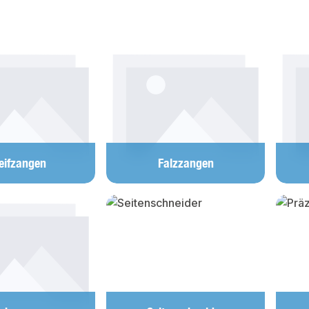
lerie überspringen
eifzangen
Falzzangen