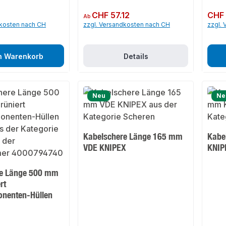
Regulärer Preis:
CHF 57.12
Regulär
CHF 
Ab
dkosten nach CH
zzgl. Versandkosten nach CH
zzgl.
n Warenkorb
Details
Neu
Ne
Kabelschere Länge 165 mm
Kabe
VDE KNIPEX
KNIP
re Länge 500 mm
rt
nenten-Hüllen