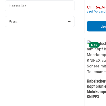
Hersteller
Regulärer Preis:
CHF 64.74
zzgl. Versan
Preis
In de
Neu
Kabelsche
Kopf brünie
Mehrkompo
KNIPEX