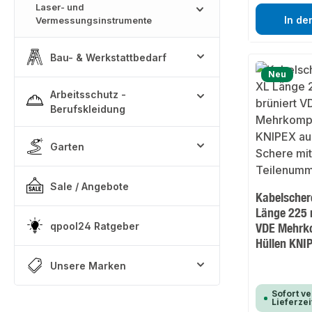
Laser- und
In de
Vermessungsinstrumente
Bau- & Werkstattbedarf
Neu
Arbeitsschutz -
Berufskleidung
Garten
Sale / Angebote
Kabelscher
Länge 225 
qpool24 Ratgeber
VDE Mehrk
Hüllen KNI
Unsere Marken
Sofort ve
Lieferzei