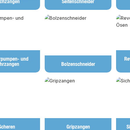
achzangen
Seitenschneider
rpumpen- und
Re
hrzangen
Bolzenschneider
Scheren
Gripzangen
S