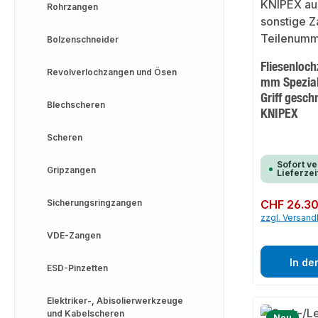
Rohrzangen
Bolzenschneider
Fliesenloc
Revolverlochzangen und Ösen
mm Spezia
Griff gesch
Blechscheren
KNIPEX
Scheren
Sofort ve
Gripzangen
Lieferzei
Sicherungsringzangen
Regulärer Preis:
CHF 26.3
zzgl. Versan
VDE-Zangen
In de
ESD-Pinzetten
Elektriker-, Abisolierwerkzeuge
und Kabelscheren
Neu