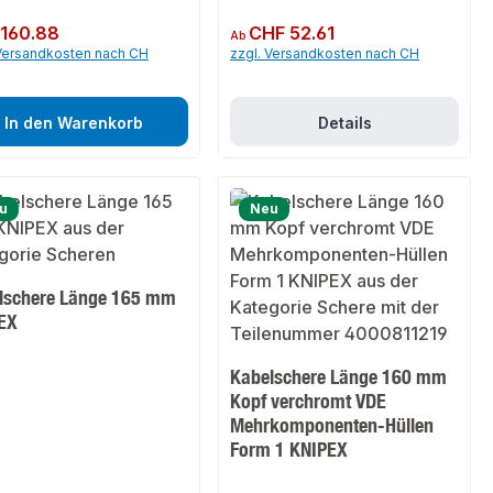
er Preis:
160.88
Regulärer Preis:
CHF 52.61
Ab
 Versandkosten nach CH
zzgl. Versandkosten nach CH
In den Warenkorb
Details
u
Neu
lschere Länge 165 mm
EX
Kabelschere Länge 160 mm
Kopf verchromt VDE
Mehrkomponenten-Hüllen
Form 1 KNIPEX