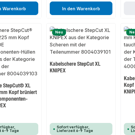
n Warenkorb
In den Warenkorb
Neu
Ne
Kabelschere StepCut XL
KNIPEX
Kabe
Kopf 
e StepCut® XL
KNIP
mm Kopf brüniert
omponenten-
PEX
rfügbar,
Sofort verfügbar,
So
t 6-9 Tage
Lieferzeit 6-9 Tage
Li