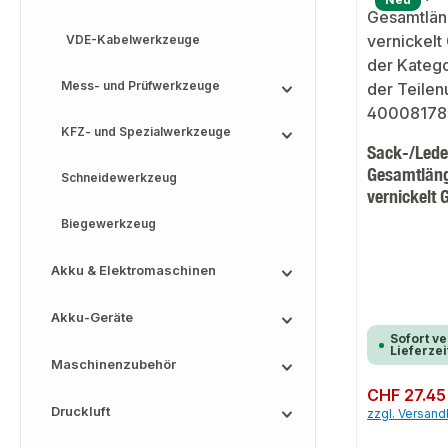
VDE-Kabelwerkzeuge
Mess- und Prüfwerkzeuge
KFZ- und Spezialwerkzeuge
Sack-/Lede
Gesamtlän
Schneidewerkzeug
vernickelt
Biegewerkzeug
Akku & Elektromaschinen
Akku-Geräte
Sofort ve
Lieferzei
Maschinenzubehör
Regulärer Preis:
CHF 27.45
Druckluft
zzgl. Versan