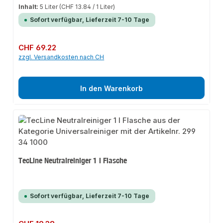
Inhalt:
5 Liter
(CHF 13.84 / 1 Liter)
Sofort verfügbar, Lieferzeit 7-10 Tage
Regulärer Preis:
CHF 69.22
zzgl. Versandkosten nach CH
In den Warenkorb
TecLine Neutralreiniger 1 l Flasche
Sofort verfügbar, Lieferzeit 7-10 Tage
Regulärer Preis: