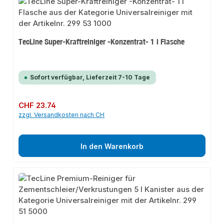
TecLine Super-Kraftreiniger -Konzentrat- 1 l Flasche
Sofort verfügbar, Lieferzeit 7-10 Tage
Regulärer Preis:
CHF 23.74
zzgl. Versandkosten nach CH
In den Warenkorb