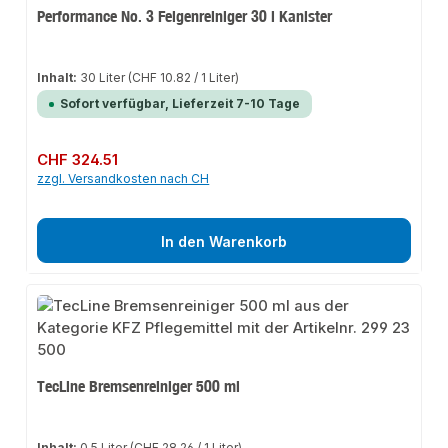
Performance No. 3 Felgenreiniger 30 l Kanister
Inhalt:
30 Liter
(CHF 10.82 / 1 Liter)
Sofort verfügbar, Lieferzeit 7-10 Tage
Regulärer Preis:
CHF 324.51
zzgl. Versandkosten nach CH
In den Warenkorb
TecLine Bremsenreiniger 500 ml
Inhalt:
0.5 Liter
(CHF 28.26 / 1 Liter)