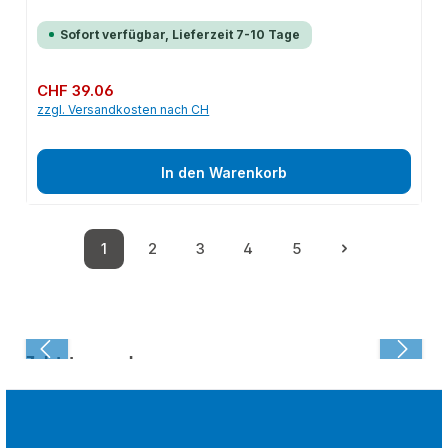
Sofort verfügbar, Lieferzeit 7-10 Tage
Regulärer Preis:
CHF 39.06
zzgl. Versandkosten nach CH
In den Warenkorb
1
2
3
4
5
Seite
Seite
Seite
Seite
Seite
Zuletzt angesehen: