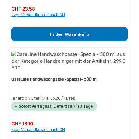
Regulärer Preis:
CHF 23.58
zzgl. Versandkosten nach CH
In den Warenkorb
CareLine Handwaschpaste -Spezial- 500 ml
Inhalt:
0.5 Liter
(CHF 36.20 / 1 Liter)
Sofort verfügbar, Lieferzeit 7-10 Tage
Regulärer Preis:
CHF 18.10
zzgl. Versandkosten nach CH