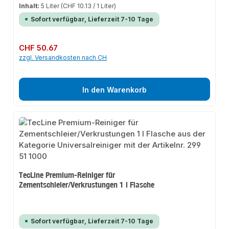
Inhalt:
5 Liter
(CHF 10.13 / 1 Liter)
Sofort verfügbar, Lieferzeit 7-10 Tage
Regulärer Preis:
CHF 50.67
zzgl. Versandkosten nach CH
In den Warenkorb
TecLine Premium-Reiniger für
Zementschleier/Verkrustungen 1 l Flasche
Sofort verfügbar, Lieferzeit 7-10 Tage