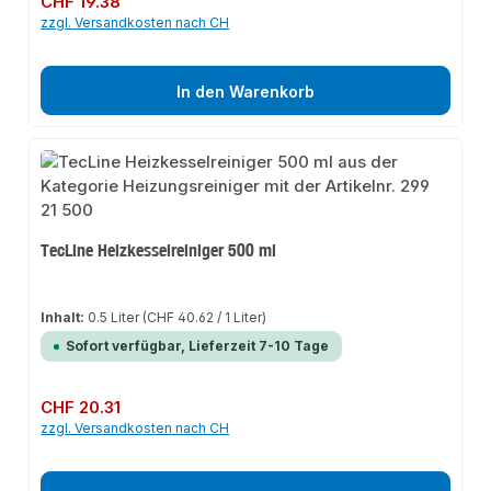
CHF 19.38
zzgl. Versandkosten nach CH
In den Warenkorb
TecLine Heizkesselreiniger 500 ml
Inhalt:
0.5 Liter
(CHF 40.62 / 1 Liter)
Sofort verfügbar, Lieferzeit 7-10 Tage
Regulärer Preis:
CHF 20.31
zzgl. Versandkosten nach CH