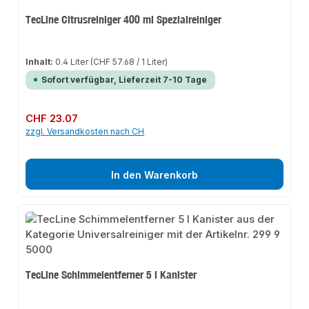
TecLine Citrusreiniger 400 ml Spezialreiniger
Inhalt:
0.4 Liter
(CHF 57.68 / 1 Liter)
Sofort verfügbar, Lieferzeit 7-10 Tage
Regulärer Preis:
CHF 23.07
zzgl. Versandkosten nach CH
In den Warenkorb
TecLine Schimmelentferner 5 l Kanister