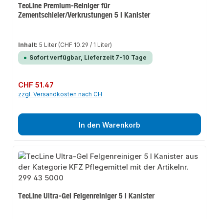
TecLine Premium-Reiniger für
Zementschleier/Verkrustungen 5 l Kanister
Inhalt:
5 Liter
(CHF 10.29 / 1 Liter)
Sofort verfügbar, Lieferzeit 7-10 Tage
Regulärer Preis:
CHF 51.47
zzgl. Versandkosten nach CH
In den Warenkorb
TecLine Ultra-Gel Felgenreiniger 5 l Kanister