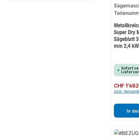
Metallkrei
Super Dry M
Sägeblatt 3
mm 2,4 kW
Sofort ve
Lieferzei
Regulärer Preis:
CHF 1’682
zzgl. Versan
In de