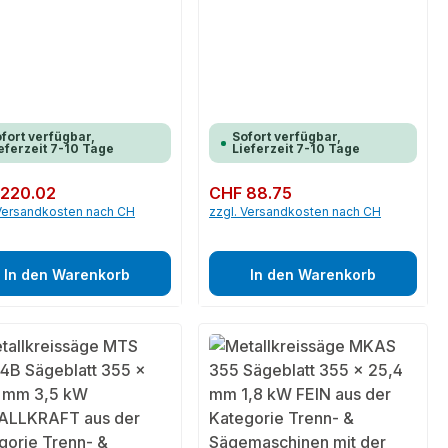
fort verfügbar,
Sofort verfügbar,
eferzeit 7-10 Tage
Lieferzeit 7-10 Tage
er Preis:
 220.02
Regulärer Preis:
CHF 88.75
 Versandkosten nach CH
zzgl. Versandkosten nach CH
In den Warenkorb
In den Warenkorb