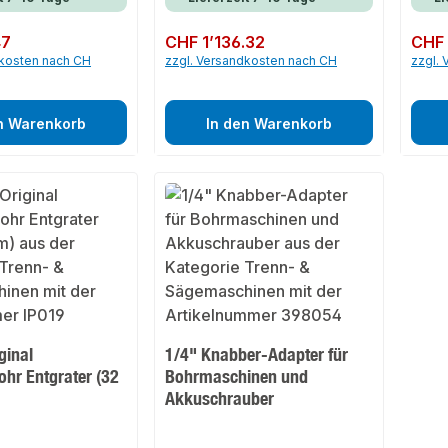
47
Regulärer Preis:
CHF 1’136.32
Regulär
CHF 
dkosten nach CH
zzgl. Versandkosten nach CH
zzgl.
n Warenkorb
In den Warenkorb
ginal
1/4" Knabber-Adapter für
ohr Entgrater (32
Bohrmaschinen und
Akkuschrauber