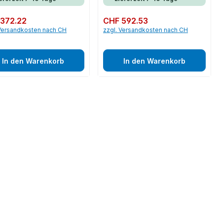
er Preis:
372.22
Regulärer Preis:
CHF 592.53
 Versandkosten nach CH
zzgl. Versandkosten nach CH
In den Warenkorb
In den Warenkorb