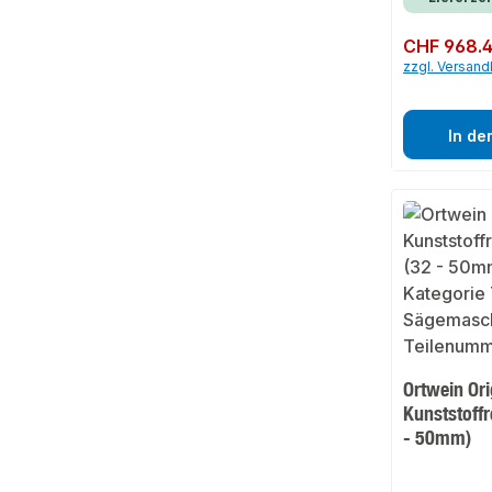
Regulärer Preis:
CHF 968.
zzgl. Versan
In de
Ortwein Ori
Kunststoffr
- 50mm)