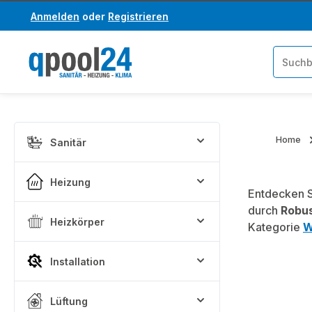
Anmelden
oder
Registrieren
um Hauptinhalt springen
Zur Suche springen
Home
Sanitär
Heizung
Entdecken S
durch
Robus
Heizkörper
Kategorie
W
Installation
Lüftung