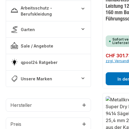
Leistung 1
Arbeitsschutz -
160 mm Bo
Berufskleidung
Führungss
Garten
Sofort ve
Lieferzei
Sale / Angebote
Regulärer Preis:
CHF 301.7
zzgl. Versan
qpool24 Ratgeber
Unsere Marken
In de
Hersteller
Preis