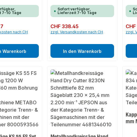
rfügbar,
Sofort verfügbar,
So
t 7-10 Tage
Lieferzeit 7-10 Tage
Li
57
Regulärer Preis:
CHF 338.45
Regulär
CHF 
dkosten nach CH
zzgl. Versandkosten nach CH
zzgl.
n Warenkorb
In den Warenkorb
Kapp
mm 
äge KS 55 FS Set
Metallhandkreissäge Hand