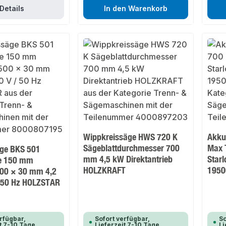
Details
In den Warenkorb
Wippkreissäge HWS 720 K
Akku
Sägeblattdurchmesser 700
Max 
ge BKS 501
mm 4,5 kW Direktantrieb
Star
he 150 mm
HOLZKRAFT
1950
500 × 30 mm 4,2
 50 Hz HOLZSTAR
rfügbar,
Sofort verfügbar,
So
t 7-10 Tage
Lieferzeit 7-10 Tage
Li