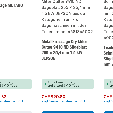
ssäge METABO
Metallkreissäge Dry Miter
Cutter 9410 ND Sägeblatt
Tisc
255 × 25,4 mm 1,5 kW
Schni
JEPSON
Säge
mm 2
rfügbar,
Sofort verfügbar,
So
t 7-10 Tage
Lieferzeit 7-10 Tage
Li
.62
Regulärer Preis:
CHF 990.80
Regulär
CHF 
dkosten nach CH
zzgl. Versandkosten nach CH
zzgl.