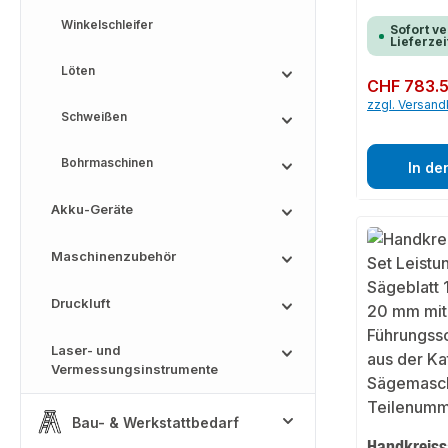
Winkelschleifer
Sofort ve
Lieferzei
Löten
Regulärer Preis:
CHF 783.
zzgl. Versan
Schweißen
Bohrmaschinen
In de
Akku-Geräte
Maschinenzubehör
Druckluft
Laser- und
Vermessungsinstrumente
Bau- & Werkstattbedarf
Handkreiss