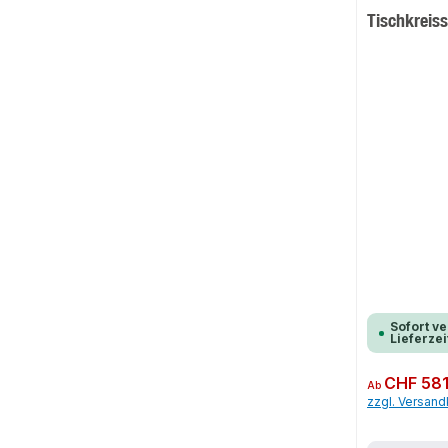
Tischkrei
Sofort ve
Lieferzei
Regulärer Preis:
CHF 581
Ab
zzgl. Versan