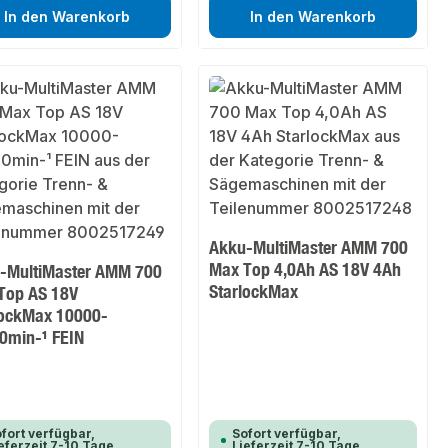
In den Warenkorb
In den Warenkorb
Akku-MultiMaster AMM 700
Max Top 4,0Ah AS 18V 4Ah
-MultiMaster AMM 700
StarlockMax
Top AS 18V
lockMax 10000-
0min-¹ FEIN
fort verfügbar,
Sofort verfügbar,
eferzeit 7-10 Tage
Lieferzeit 7-10 Tage