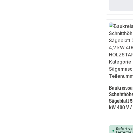
Baukreissä
Schnitthö
Sägeblatt 
kW 400 V /
Sofort ve
Lieferzei