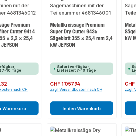
ssäge Premium
Metallkreissäge Premium
Meta
iter Cutter 9414
Super Dry Cutter 9435
Säge
55 × 2,2 × 25,4
Sägeblatt 355 × 25,4 mm 2,4
kW 
 JEPSON
kW JEPSON
rfügbar,
Sofort verfügbar,
So
t 7-10 Tage
Lieferzeit 7-10 Tage
Li
.32
Regulärer Preis:
CHF 1’057.94
Regulär
CHF 
dkosten nach CH
zzgl. Versandkosten nach CH
zzgl.
n Warenkorb
In den Warenkorb