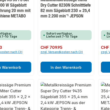
200 W Sägeblatt
Dry Cutter 8230N Schnitttiefe
hrung 20 mm mit
82 mm Sägeblatt 230 × 25,4
chiene METABO
mm 2.200 min⁻¹ JEPSON
rfügbar,
Sofort verfügbar,
So
t 7-10 Tage
Lieferzeit 7-10 Tage
Li
3
Regulärer Preis:
CHF 709.95
Regulär
CHF
dkosten nach CH
zzgl. Versandkosten nach CH
zzgl.
n Warenkorb
In den Warenkorb