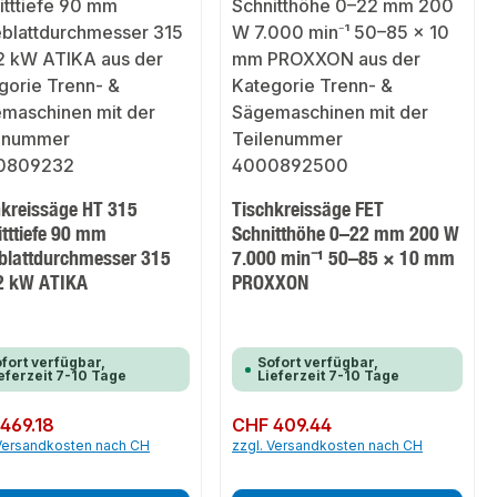
hkreissäge HT 315
Tischkreissäge FET
tttiefe 90 mm
Schnitthöhe 0–22 mm 200 W
blattdurchmesser 315
7.000 min⁻¹ 50–85 × 10 mm
 kW ATIKA
PROXXON
fort verfügbar,
Sofort verfügbar,
eferzeit 7-10 Tage
Lieferzeit 7-10 Tage
er Preis:
469.18
Regulärer Preis:
CHF 409.44
 Versandkosten nach CH
zzgl. Versandkosten nach CH