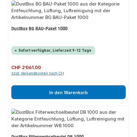
DustBox BG BAU-Paket 1000
Sofort verfügbar, Lieferzeit 9-12 Tage
Regulärer Preis:
CHF 2’061.00
zzgl. Versandkosten nach CH
In den Warenkorb
DustBox Filterwechselbeutel DB 1000