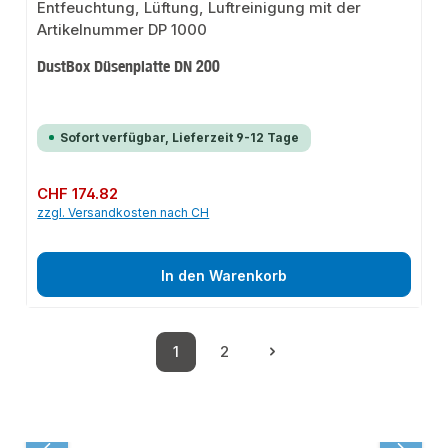
DustBox Düsenplatte DN 200
Sofort verfügbar, Lieferzeit 9-12 Tage
Regulärer Preis:
CHF 174.82
zzgl. Versandkosten nach CH
In den Warenkorb
1
2
Seite
Seite