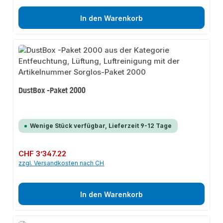
In den Warenkorb
DustBox -Paket 2000
Wenige Stück verfügbar, Lieferzeit 9-12 Tage
Regulärer Preis:
CHF 3’347.22
zzgl. Versandkosten nach CH
In den Warenkorb