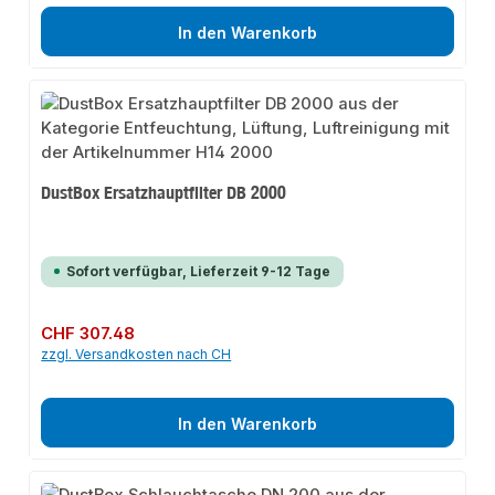
In den Warenkorb
DustBox Ersatzhauptfilter DB 2000
Sofort verfügbar, Lieferzeit 9-12 Tage
Regulärer Preis:
CHF 307.48
zzgl. Versandkosten nach CH
In den Warenkorb