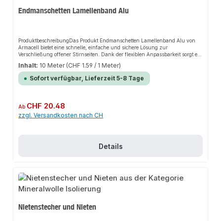
Endmanschetten Lamellenband Alu
ProduktbeschreibungDas Produkt Endmanschetten Lamellenband Alu von
Armacell bietet eine schnelle, einfache und sichere Lösung zur
Verschließung offener Stirnseiten. Dank der flexiblen Anpassbarkeit sorgt es
für perfekten Halt und passt sich flexibel an verschiedene Isolierstärken an.
Inhalt:
10 Meter
(CHF 1.59 / 1 Meter)
Das robuste Design und die einfache Montage machen dieses Produkt zu
einer zuverlässigen Wahl für jede Installation.EigenschaftenLeichte und
Sofort verfügbar, Lieferzeit 5-8 Tage
einfache Verarbeitung ohne SpezialkenntnisseFlexibel an jeden
Außendurchmesser anpassbarHygienischer, optisch sauberer Abschluss der
IsolierungSchutz vor UV-Licht und UngezieferGeeignet für den Übergang
von verschiedenen IsolierstärkenAnwendungsbereicheVerschließung offener
Regulärer Preis:
CHF 20.48
Ab
Stirnseiten an Wänden, Armaturen und PumpenAbschluss beim Übergang
zzgl. Versandkosten nach CH
von verschiedenen IsolierstärkenProduktdatenMaterial: AluminiumFlexibel
zuschneidbarIn unserem Sortiment finden Sie auch passende Klebebänder
aus Rein-Aluminium sowie Alu-PP für den Anschluss.
Details
Nietenstecher und Nieten