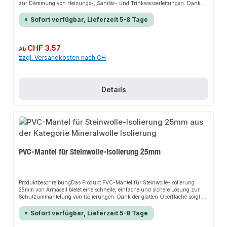
zur Dämmung von Heizungs-, Sanitär- und Trinkwasserleitungen. Dank
der verstärkten Aluminiumfolie und der geschlitzten Ausführung mit
Klebestreifen sorgt es für perfekten Halt und passt sich flexibel an
Sofort verfügbar, Lieferzeit 5-8 Tage
verschiedene Anwendungsbereiche an. Das robuste Design und die einfache
Montage machen dieses Produkt zu einer zuverlässigen Wahl für jede
Installation.EigenschaftenPerfekt für die Anforderung EnEV 100%
geeignetDickwandige Ausführung für minimale WärmeverlusteStabile
Regulärer Preis:
CHF 3.57
Ab
Aluminium-KaschierungGeschlitzte Ausführung mit KlebestreifenKein
zzgl. Versandkosten nach CH
Schwund, keine Alterung oder Beeinträchtigung durch Hitze oder UV-
LichtEinsetzbar bei Rohr-Temperaturen bis 250°CNicht
brennbarAnwendungsbereicheHeizungsleitungenSanitärleitungenTrinkwas
serleitungenProduktdatenMaterial: SteinwolleKaschierung: AluminiumIn
unserem Sortiment finden Sie auch passende Alu-Klebebänder sowie PVC-
Details
Mantelsysteme für den Anschluss.
PVC-Mantel für Steinwolle-Isolierung 25mm
ProduktbeschreibungDas Produkt PVC-Mantel für Steinwolle-Isolierung
25mm von Armacell bietet eine schnelle, einfache und sichere Lösung zur
Schutzummantelung von Isolierungen. Dank der glatten Oberfläche sorgt es
für perfekten Halt und passt sich flexibel an verschiedene
Installationsbereiche an. Das robuste Design und die einfache Montage
Sofort verfügbar, Lieferzeit 5-8 Tage
machen dieses Produkt zu einer zuverlässigen Wahl für jede
Installation.EigenschaftenLeichte und einfache VerarbeitungGeschlitzte