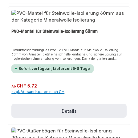
PVC-Mantel für Steinwolle-Isolierung 60mm
ProduktbeschreibungDas Produkt PVC-Mantel für Steinwolle-Isolierung
60mm von Armacell bietet eine schnelle, einfache und sichere Lösung zur
hygienischen Ummantelung von Isolierungen. Dank der glatten und
robusten PVC-Oberfläche sorgt es für perfekten Halt und passt sich flexibel
an verschiedene Anwendungsbereiche an. Das robuste Design und die
Sofort verfügbar, Lieferzeit 5-8 Tage
einfache Montage machen dieses Produkt zu einer zuverlässigen Wahl für
jede Installation.EigenschaftenHygienischer Schutz für IsolierungenLeicht
zu reinigende OberflächeBeständig gegen ReinigungsmittelSchutz gegen
Verschmutzung, Spritzwasser und mechanische BeschädigungEinfach zu
Regulärer Preis:
CHF 5.72
Ab
bearbeiten und anzupassenAlterungsbeständig und formstabil im
zzgl. Versandkosten nach CH
Temperaturbereich von -20°C bis +60°CAnwendungsbereicheSchutz von
Schaum- und Mineralwolle-IsolierungenNachträgliche Ummantelung
bestehender IsolierungenProduktdatenMaterial: PVCIn unserem Sortiment
finden Sie auch passende Klebebänder, Kunststoffniete, Bindedraht sowie
Steinwolle-Rohrschalen als Isolierung.
Details