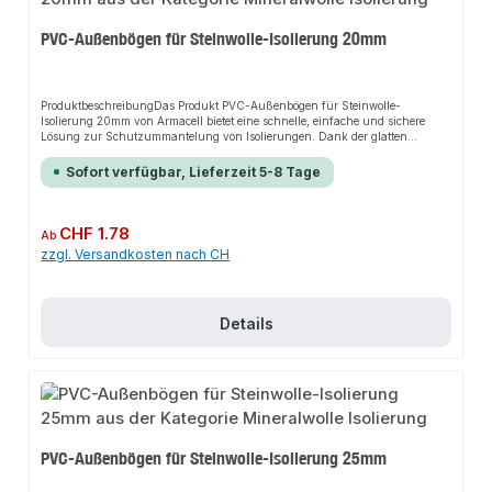
PVC-Außenbögen für Steinwolle-Isolierung 20mm
ProduktbeschreibungDas Produkt PVC-Außenbögen für Steinwolle-
Isolierung 20mm von Armacell bietet eine schnelle, einfache und sichere
Lösung zur Schutzummantelung von Isolierungen. Dank der glatten
Oberfläche sorgt es für perfekten Halt und passt sich flexibel an
verschiedene Installationsbereiche an. Das robuste Design und die einfache
Sofort verfügbar, Lieferzeit 5-8 Tage
Montage machen dieses Produkt zu einer zuverlässigen Wahl für jede
Installation.EigenschaftenLeichte und einfache VerarbeitungGeschlitzte
Ausführung erleichtert die Montage und spart ArbeitszeitStabile PVC-
Kaschierung, die sich unauffällig verkleben, reparieren und formen
Regulärer Preis:
CHF 1.78
Ab
lässtKein Schwund, keine Alterung oder Beeinträchtigung durch Hitze oder
zzgl. Versandkosten nach CH
UV-LichtEinsetzbar bei Temperaturen von -20°C bis +60°CNachrüstbar für
eine robuste, hygienische und leicht zu reinigende
OberflächeAnwendungsbereicheSchutzummantelung von
HeizungsleitungenSchutzummantelung von
SanitärleitungenSchutzummantelung von
Details
TrinkwasserleitungenProduktdatenMaterial: PVCTemperaturbeständigkeit:
-20°C bis +60°CIn unserem Sortiment finden Sie auch passende
Klebebänder sowie Kunststoffniete für den Anschluss.
PVC-Außenbögen für Steinwolle-Isolierung 25mm