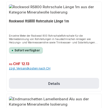
Rockwool RS800 Rohrschale Länge 1m
Einzelne Meter der Rockwool 800 RohrschaleRohrschale für die
Wärmedämmung von Rohrleitungen in haustechnischen Anlagen wie
Heizungs- und Warmwasserrohre sowie Trinkwasser- und Solarleitungen.
Bestandteil des Conlit R90 Brandabschottungssystems und verwendbar als
Brandlastkapselung an Rohrleitungen in
Sofort verfügbar
Rettungswegen.Produkteigenschaften: nichtbrennbar wärmedämmend
schallabsorbierend wasserabweisend druckbelastbar und formstabil schnell
und einfach zu verlegen mit einer wirkungsvollen Dampfbremse versehen
hergestellt in AS-Qualität silikonfrei
Regulärer Preis:
CHF 12.13
Ab
zzgl. Versandkosten nach CH
Details