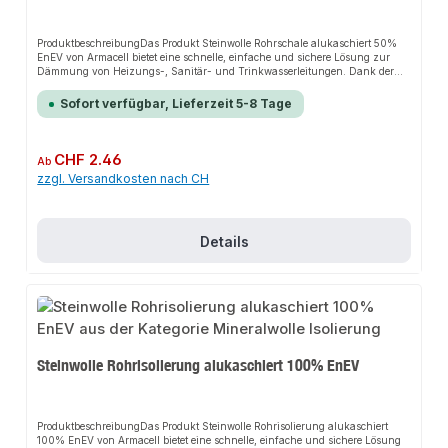
ProduktbeschreibungDas Produkt Steinwolle Rohrschale alukaschiert 50%
EnEV von Armacell bietet eine schnelle, einfache und sichere Lösung zur
Dämmung von Heizungs-, Sanitär- und Trinkwasserleitungen. Dank der
verstärkten Aluminiumfolie sorgt es für perfekten Halt und passt sich flexibel
an verschiedene Installationsbereiche an. Das robuste Design und die
Sofort verfügbar, Lieferzeit 5-8 Tage
einfache Montage machen dieses Produkt zu einer zuverlässigen Wahl für
jede Installation.EigenschaftenLeichte und schnelle VerarbeitungGeschlitzte
Ausführung mit Klebestreifen erleichtert die Montage und spart
ArbeitszeitStabile Aluminium-Kaschierung, die sich unauffällig verkleben,
Regulärer Preis:
CHF 2.46
Ab
reparieren und formen lässtKein Schwund, keine Alterung oder
zzgl. Versandkosten nach CH
Beeinträchtigung durch Hitze oder UV-LichtEinsetzbar bei Rohr-
Temperaturen bis 250°C und nicht brennbarNachrüstbar mit dem PVC-
Mantelsystem für eine robuste, hygienische und leicht zu reinigende
OberflächeAnwendungsbereicheDämmung von
HeizungsleitungenDämmung von SanitärleitungenDämmung von
Details
TrinkwasserleitungenProduktdatenMaterial: SteinwolleKaschierung:
AluminiumfolieTemperaturbeständigkeit: bis 250°CIn unserem Sortiment
finden Sie auch passende Bindedraht sowie Rein-Alu-Klebeband für den
Anschluss.
Steinwolle Rohrisolierung alukaschiert 100% EnEV
ProduktbeschreibungDas Produkt Steinwolle Rohrisolierung alukaschiert
100% EnEV von Armacell bietet eine schnelle, einfache und sichere Lösung