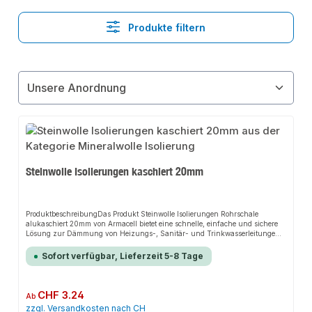
Produkte filtern
Steinwolle Isolierungen kaschiert 20mm
ProduktbeschreibungDas Produkt Steinwolle Isolierungen Rohrschale
alukaschiert 20mm von Armacell bietet eine schnelle, einfache und sichere
Lösung zur Dämmung von Heizungs-, Sanitär- und Trinkwasserleitungen.
Dank der verstärkten Aluminiumfolie sorgt es für perfekten Halt und passt
sich flexibel an verschiedene Installationsbereiche an. Das robuste Design
Sofort verfügbar, Lieferzeit 5-8 Tage
und die einfache Montage machen dieses Produkt zu einer zuverlässigen
Wahl für jede Installation.EigenschaftenLeichte und einfache
VerarbeitungGeschlitzte Ausführung mit Klebestreifen erleichtert die Montage
und spart ArbeitszeitStabile Aluminium-Kaschierung, die sich unauffällig
Regulärer Preis:
CHF 3.24
Ab
verkleben, reparieren und formen lässtKein Schwund, keine Alterung oder
zzgl. Versandkosten nach CH
Beeinträchtigung durch Wärme oder UV-LichtEinsetzbar bei hohen