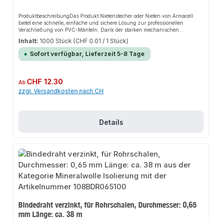
ProduktbeschreibungDas Produkt Nietenstecher oder Nieten von Armacell
bietet eine schnelle, einfache und sichere Lösung zur professionellen
Verschließung von PVC-Mänteln. Dank der starken mechanischen
Belastbarkeit sorgt es für perfekten Halt und passt sich flexibel an
Inhalt:
1000 Stück
(CHF 0.01 / 1 Stück)
verschiedene Isolierungsanforderungen an. Das robuste Design und die
einfache Montage machen dieses Produkt zu einer zuverlässigen Wahl für
Sofort verfügbar, Lieferzeit 5-8 Tage
jede Installation.EigenschaftenLeichte und einfache Verarbeitung ohne
SpezialkenntnisseStarke mechanische BelastbarkeitVerhindert das Lösen der
KlebelaschenEinhandbetrieb ermöglicht einfaches Setzen der
NieteZusätzliche Verklebung für dampfdichte Hülle
Regulärer Preis:
CHF 12.30
Ab
erforderlichAnwendungsbereicheVerschließen von PVC-Mänteln der
zzgl. Versandkosten nach CH
IsolierungenMechanische Sicherung von
UmmantelungssystemenProduktdatenMaterial: PVCEinhandbetriebIn
unserem Sortiment finden Sie auch passende Duokopf-Nietenstecher sowie
selbstklebende Mantelzuschnitte für den Anschluss.
Details
Bindedraht verzinkt, für Rohrschalen, Durchmesser: 0,65
mm Länge: ca. 38 m