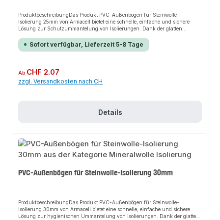
ProduktbeschreibungDas Produkt PVC-Außenbögen für Steinwolle-
Isolierung 25mm von Armacell bietet eine schnelle, einfache und sichere
Lösung zur Schutzummantelung von Isolierungen. Dank der glatten
Oberfläche sorgt es für perfekten Halt und passt sich flexibel an
verschiedene Installationsbereiche an. Das robuste Design und die einfache
Sofort verfügbar, Lieferzeit 5-8 Tage
Montage machen dieses Produkt zu einer zuverlässigen Wahl für jede
Installation.EigenschaftenLeichte und einfache VerarbeitungGeschlitzte
Ausführung erleichtert die Montage und spart ArbeitszeitStabile PVC-
Kaschierung, die sich unauffällig verkleben, reparieren und formen
Regulärer Preis:
CHF 2.07
Ab
lässtKein Schwund, keine Alterung oder Beeinträchtigung durch Hitze oder
zzgl. Versandkosten nach CH
UV-LichtEinsetzbar bei Temperaturen von -20°C bis +60°CNachrüstbar für
eine robuste, hygienische und leicht zu reinigende
OberflächeAnwendungsbereicheSchutzummantelung von
HeizungsleitungenSchutzummantelung von
SanitärleitungenSchutzummantelung von
Details
TrinkwasserleitungenProduktdatenMaterial: PVCTemperaturbeständigkeit:
-20°C bis +60°CIn unserem Sortiment finden Sie auch passende
Klebebänder sowie Kunststoffniete für den Anschluss.
PVC-Außenbögen für Steinwolle-Isolierung 30mm
ProduktbeschreibungDas Produkt PVC-Außenbögen für Steinwolle-
Isolierung 30mm von Armacell bietet eine schnelle, einfache und sichere
Lösung zur hygienischen Ummantelung von Isolierungen. Dank der glatten