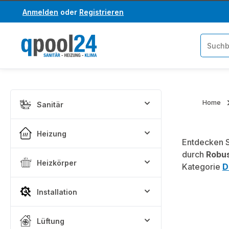
Anmelden
oder
Registrieren
um Hauptinhalt springen
Zur Suche springen
Home
Sanitär
Heizung
Entdecken S
durch
Robus
Heizkörper
Kategorie
D
Installation
Lüftung