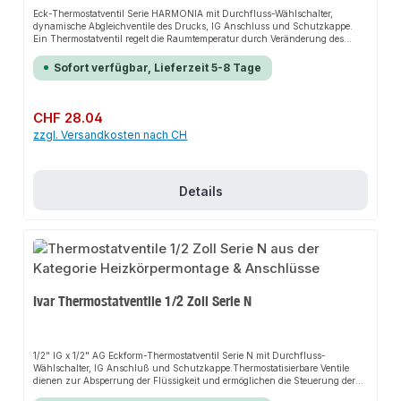
Eck-Thermostatventil Serie HARMONIA mit Durchfluss-Wählschalter,
dynamische Abgleichventile des Drucks, IG Anschluss und Schutzkappe.
Ein Thermostatventil regelt die Raumtemperatur durch Veränderung des
Wasserstroms im Heizkörper: Sobald sich die Raumtemperatur der
gewünschten Temperatur annähert, wird der Wasserstrom im Heizkörper auf
Sofort verfügbar, Lieferzeit 5-8 Tage
ein sehr geringes Niveau verringert. Anlagen mit Thermostatventilen weisen
daher einen variablen Volumenstrom auf.Wie kann nun bei einer
Zentralheizungsanlage auch bei Teillast der richtige Volumenstrom zu den
Heizkörpern geleitet werden? In diesen Fällen werden an der Basis der
Regulärer Preis:
CHF 28.04
Verteilungsstränge oft Ventile für den dynamischen Abgleich (sog.
zzgl. Versandkosten nach CH
Differenzdruckregler) eingebaut. Voraussetzungen für den Einbau solcher
Ventile:• Die Position der Verteilungsstränge muss bekannt sein;• an der
Basis der Verteilungsstränge muss ausreichend Platz für den Einbau
vorhanden sein;• nach dem Einbau ist ein sorgfältiger Abgleich
vorzunehmen.Die Ventile der HARMONIA-Serie von IVAR eignen sich jedoch
Details
nicht nur für den Einsatz in neuen Anlagen, sondern bieten auch eine
Erleichterung beim Einbau in bestehenden Anlagen. Für diesen Fall stellen
sie die einfachste Lösung dar. Gekoppelt mit einem Thermostatkopf erfüllen
sie drei verschiedene Funktionen:1. Temperaturregelung mithilfe des
Thermostatkopfes, der den Volumenstrom einstellt.2. Voreinstellung des
maximalen Volumenstroms mit sechs Positionen zur Optimierung der
Einschaltzeiten der Anlage.3. Dynamischer Abgleich der Anlage zur
effizienten Steuerung der Teillasten.Die IVAR HARMONIA-Ventile können
Ivar Thermostatventile 1/2 Zoll Serie N
daher in jede Anlage eingebaut werden und erfordern keinen komplizierten
Abgleich. Der Einbau genügt: Um den Rest kümmern sich die Ventile selbst!
1/2" IG x 1/2" AG Eckform-Thermostatventil Serie N mit Durchfluss-
Wählschalter, IG Anschluß und Schutzkappe.Thermostatisierbare Ventile
dienen zur Absperrung der Flüssigkeit und ermöglichen die Steuerung der
Heizkörper, da sie mit Thermostatkopf, elektrothermischen Kopf und