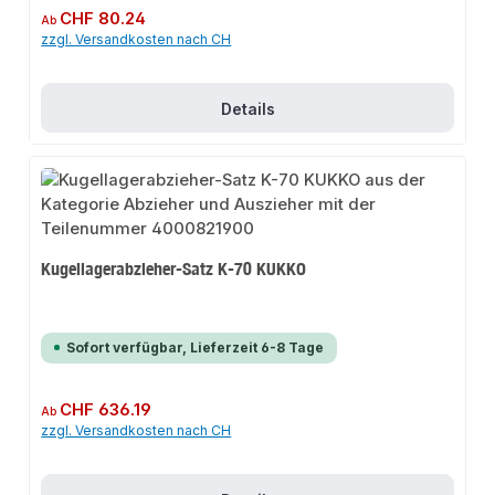
Regulärer Preis:
CHF 80.24
Ab
zzgl. Versandkosten nach CH
Details
Kugellagerabzieher-Satz K-70 KUKKO
Sofort verfügbar, Lieferzeit 6-8 Tage
Regulärer Preis:
CHF 636.19
Ab
zzgl. Versandkosten nach CH