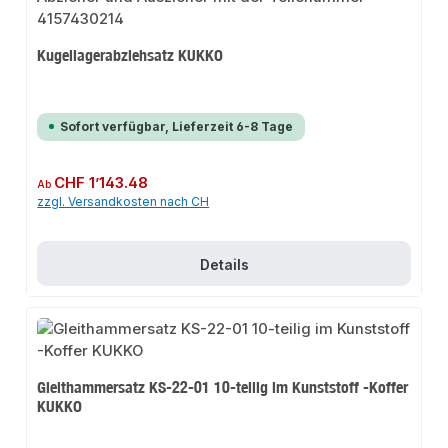
Kugellagerabziehsatz KUKKO
Sofort verfügbar, Lieferzeit 6-8 Tage
Regulärer Preis:
CHF 1’143.48
Ab
zzgl. Versandkosten nach CH
Details
Gleithammersatz KS-22-01 10-teilig im Kunststoff -Koffer
KUKKO