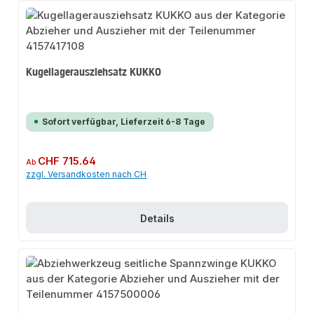
Kugellagerausziehsatz KUKKO
Sofort verfügbar, Lieferzeit 6-8 Tage
Regulärer Preis:
CHF 715.64
Ab
zzgl. Versandkosten nach CH
Details