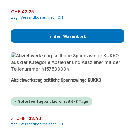
Regulärer Preis:
CHF 42.25
zzgl. Versandkosten nach CH
In den Warenkorb
Abziehwerkzeug seitliche Spannzwinge KUKKO
Sofort verfügbar, Lieferzeit 6-8 Tage
Regulärer Preis:
CHF 133.40
Ab
zzgl. Versandkosten nach CH