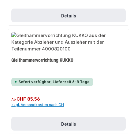
Details
Gleithammervorrichtung KUKKO
Sofort verfügbar, Lieferzeit 6-8 Tage
Regulärer Preis:
CHF 85.56
Ab
zzgl. Versandkosten nach CH
Details