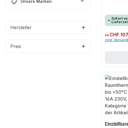
Unsere Marken
Sofort ve
Lieferzei
Hersteller
Regulärer Preis:
CHF 107
Ab
zzgl. Versan
Preis
Einstellbar