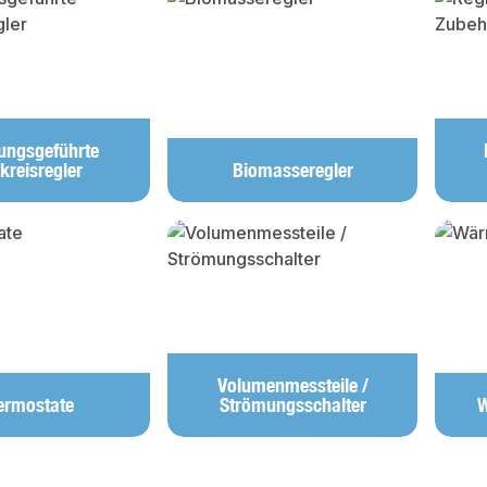
rungsgeführte
kreisregler
Biomasseregler
Volumenmessteile /
ermostate
Strömungsschalter
W