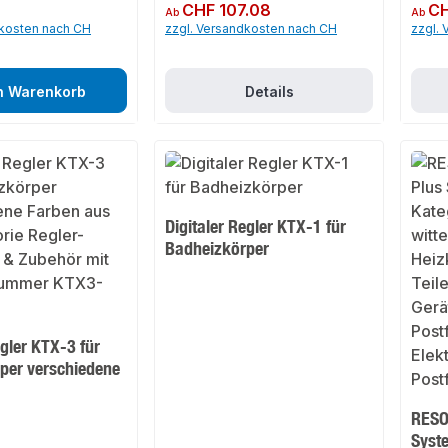
Regulärer Preis:
CHF 107.08
Regulär
CH
Ab
Ab
dkosten nach CH
zzgl. Versandkosten nach CH
zzgl.
n Warenkorb
Details
Digitaler Regler KTX-1 für
Badheizkörper
egler KTX-3 für
per verschiedene
RESO
Syst