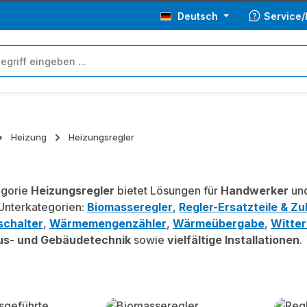
Deutsch
Service/
Heizung
Heizungsregler
egorie
Heizungsregler
bietet Lösungen für
Handwerker
und
 Unterkategorien:
Biomasseregler
,
Regler-Ersatzteile & Z
chalter
,
Wärmemengenzähler
,
Wärmeübergabe
,
Witter
s- und Gebäudetechnik
sowie
vielfältige Installationen
.
lerie überspringen