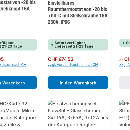
stat von -20 bis
Einstellbares
Drehknopf 16A
Raumthermostat von -20 bis
+50°C mit Stellschraube 16A
230V, IP66
rfügbar,
Sofort verfügbar,
So
t 21-23 Tage
Lieferzeit 21-23 Tage
05
Regulärer Preis:
CHF 674.53
Regulär
CH
Ab
dkosten nach CH
zzgl. Versandkosten nach CH
zzgl.
n Warenkorb
In den Warenkorb