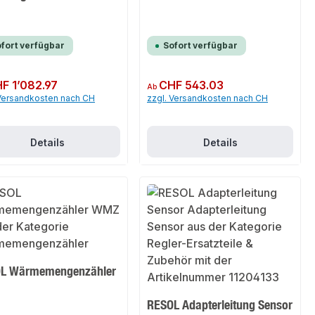
fort verfügbar
Sofort verfügbar
er Preis:
F 1’082.97
Regulärer Preis:
CHF 543.03
Ab
 Versandkosten nach CH
zzgl. Versandkosten nach CH
Details
Details
L Wärmemengenzähler
RESOL Adapterleitung Sensor