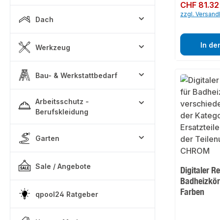
Regulärer Preis:
CHF 81.32
zzgl. Versan
Dach
In de
Werkzeug
Bau- & Werkstattbedarf
Arbeitsschutz -
Berufskleidung
Garten
Sale / Angebote
Digitaler R
Badheizkör
Farben
qpool24 Ratgeber