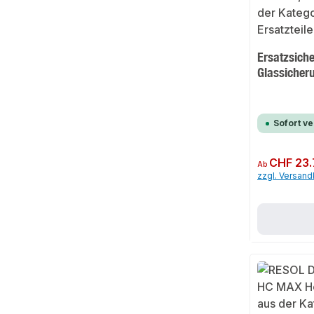
Ersatzsich
Glassicher
Sofort v
Regulärer Preis:
CHF 23.
Ab
zzgl. Versan