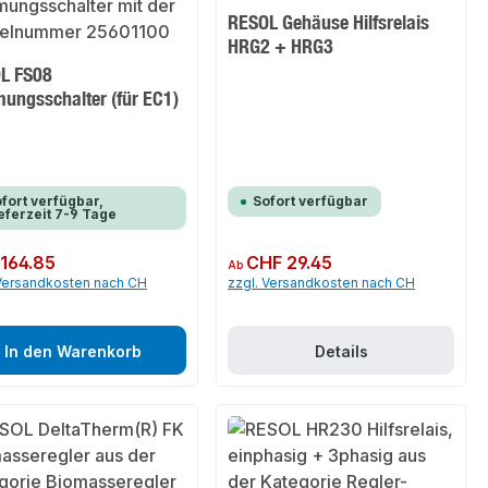
RESOL Gehäuse Hilfsrelais
HRG2 + HRG3
L FS08
mungsschalter (für EC1)
fort verfügbar,
Sofort verfügbar
eferzeit 7-9 Tage
er Preis:
164.85
Regulärer Preis:
CHF 29.45
Ab
 Versandkosten nach CH
zzgl. Versandkosten nach CH
In den Warenkorb
Details