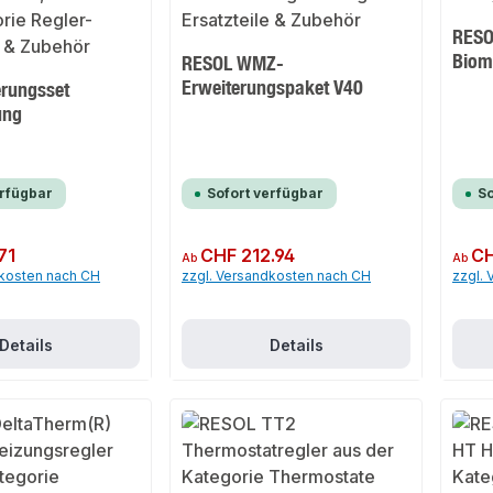
RESO
Biom
RESOL WMZ-
Erweiterungspaket V40
erungsset
ung
erfügbar
Sofort verfügbar
So
71
Regulärer Preis:
CHF 212.94
Regulär
CH
Ab
Ab
dkosten nach CH
zzgl. Versandkosten nach CH
zzgl.
Details
Details