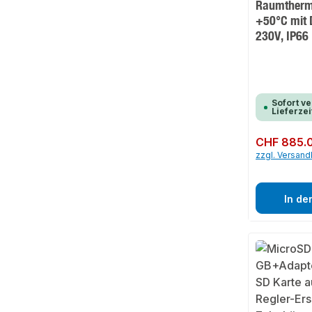
Raumthermo
+50°C mit 
230V, IP66
Sofort ve
Lieferzei
Regulärer Preis:
CHF 885.
zzgl. Versan
In de