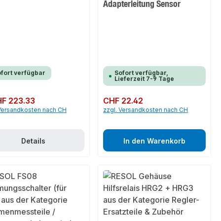
Adapterleitung Sensor
fort verfügbar
Sofort verfügbar,
Lieferzeit 7-9 Tage
er Preis:
F 223.33
Regulärer Preis:
CHF 22.42
 Versandkosten nach CH
zzgl. Versandkosten nach CH
Details
In den Warenkorb