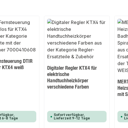
nsteuerung DTIR
ür KTX4 weiß
Digitaler Regler KTX4 für
elektrische
Handtuchheizkörper
MERT
verschiedene Farben
Heizs
mit S
rfügbar,
Sofort verfügbar,
So
t 6-8 Tage
Lieferzeit 9-12 Tage
Li