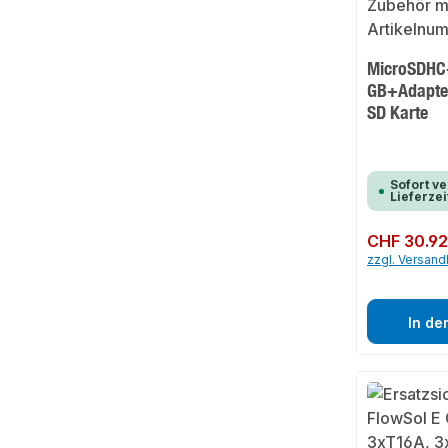
MicroSDHC
GB+Adapter
SD Karte
Sofort ve
Lieferzei
Regulärer Preis:
CHF 30.9
zzgl. Versan
In de