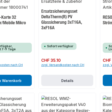
Ersatzsicherungsset
DeltaTherm(R) PV
-Karte 32
RESO
Glassicherung 3xT16A,
/Mobile Mikro
Strö
3xF16A
rfügbar,
Sofort verfügbar
So
t 7-9 Tage
Li
2
Regulärer Preis:
CHF 35.10
Regulär
CHF 
dkosten nach CH
zzgl. Versandkosten nach CH
zzgl.
n Warenkorb
Details