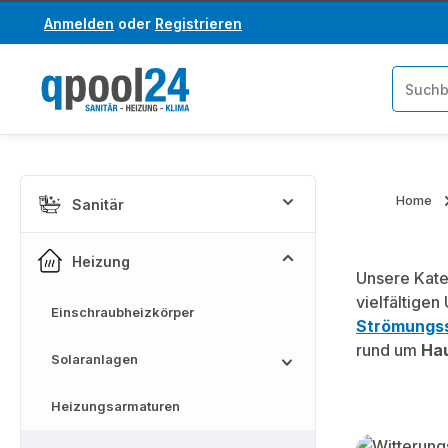
Anmelden
oder
Registrieren
um Hauptinhalt springen
Zur Suche springen
Home
Sanitär
Heizung
Unsere Kat
vielfältigen
Einschraubheizkörper
Strömungss
rund um
Hau
Solaranlagen
Heizungsarmaturen
Kategoriega