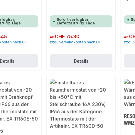
rfügbar,
Sofort verfügbar,
So
t 9-12 Tage
Lieferzeit 9-12 Tage
.45
Regulärer Preis:
CHF 75.30
Regulär
CH
Ab
Ab
dkosten nach CH
zzgl. Versandkosten nach CH
zzgl.
Details
Details
RESO
WMZ
es