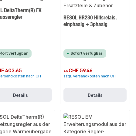
L DeltaTherm(R) FK
asseregler
RESOL HR230 Hilfsrelais,
einphasig + 3phasig
fort verfügbar
Sofort verfügbar
er Preis:
F 403.65
Regulärer Preis:
CHF 59.46
Ab
 Versandkosten nach CH
zzgl. Versandkosten nach CH
Details
Details