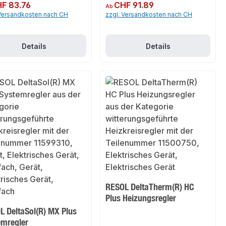
er Preis:
F 83.76
Regulärer Preis:
CHF 91.89
Ab
 Versandkosten nach CH
zzgl. Versandkosten nach CH
Details
Details
RESOL DeltaTherm(R) HC
Plus Heizungsregler
L DeltaSol(R) MX Plus
emregler