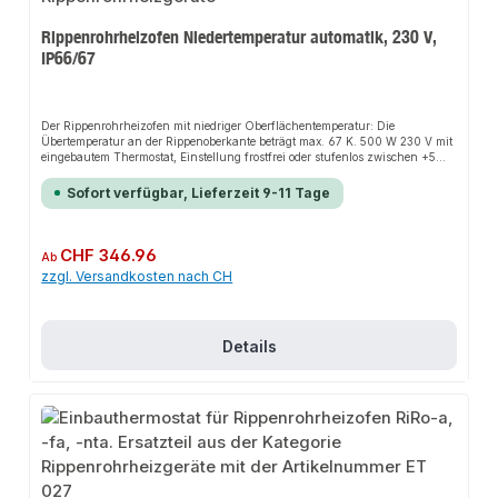
Rippenrohrheizofen Niedertemperatur automatik, 230 V,
IP66/67
Der Rippenrohrheizofen mit niedriger Oberflächentemperatur: Die
Übertemperatur an der Rippenoberkante beträgt max. 67 K. 500 W 230 V mit
eingebautem Thermostat, Einstellung frostfrei oder stufenlos zwischen +5
und +30°C. Die Wärmeabgabe kann somit gezielt gesteuert werden. Die
eingebaute Signalleuchte zeigt dabei an, wenn das Gerät eingeschaltet ist.
Sofort verfügbar, Lieferzeit 9-11 Tage
Staub- und Wasserdicht Schutzart IP66 / IP67. Schlagfestes
Anschlussgehäuse aus glasfaserverstärktem Polyamid, inkl. Schnell-
Montage-Füße für Wand- oder Bodenmontage und Kabelverschraubung
M20.Die Installation nicht-steckerfertiger Geräte ist vom jeweiligen
Regulärer Preis:
CHF 346.96
Ab
Netzbetreiber oder von einem eingetragenen Fachbetrieb vorzunehmen.
zzgl. Versandkosten nach CH
Details