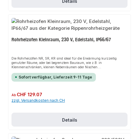
Details
Rohrheizofen Kleinraum, 230 V, Edelstahl, IP66/67
Die Rohrheizöfen NR, SR, KR sind ideal für die Erwärmung kurzzeitig
genutzter Räume, oder bei begrenztem Bauraum, wie z.B. in
Klemmenschränken, kleinen Nebenräumen oder Nischen.
Sonderausführungen in Spannung, Leistung und Länge sind möglich,
genau wie die Automatikausführung mit Thermostat.Die Installation nicht-
Sofort verfügbar, Lieferzeit 9-11 Tage
steckerfertiger Geräte ist vom jeweiligen Netzbetreiber oder von einem
eingetragenen Fachbetrieb vorzunehmen.
Regulärer Preis:
CHF 129.07
Ab
zzgl. Versandkosten nach CH
Details