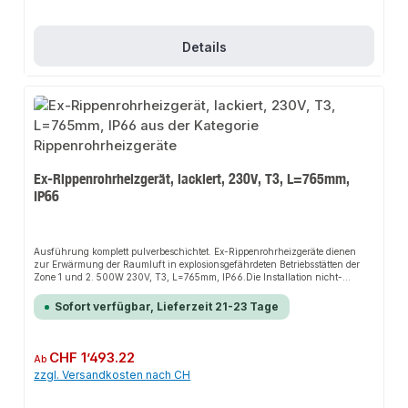
Details
Ex-Rippenrohrheizgerät, lackiert, 230V, T3, L=765mm,
IP66
Ausführung komplett pulverbeschichtet. Ex-Rippenrohrheizgeräte dienen
zur Erwärmung der Raumluft in explosionsgefährdeten Betriebsstätten der
Zone 1 und 2. 500W 230V, T3, L=765mm, IP66.Die Installation nicht-
steckerfertiger Geräte ist vom jeweiligen Netzbetreiber oder von einem
eingetragenen Fachbetrieb vorzunehmen.
Sofort verfügbar, Lieferzeit 21-23 Tage
Regulärer Preis:
CHF 1’493.22
Ab
zzgl. Versandkosten nach CH