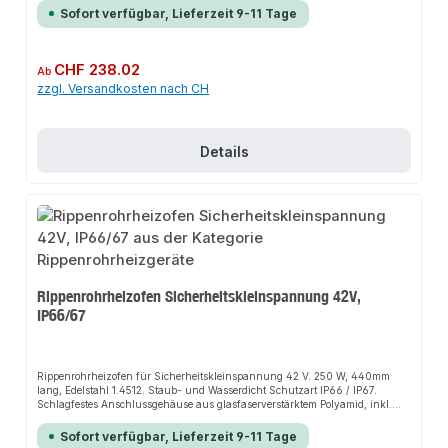
eingebautem Thermostat, Einstellung frostfrei oder stufenlos zwischen +5
Sofort verfügbar, Lieferzeit 9-11 Tage
und +30°C, 120 W 230 V.Die Installation nicht-steckerfertiger Geräte ist vom
jeweiligen Netzbetreiber oder von einem eingetragenen Fachbetrieb
vorzunehmen.
Regulärer Preis:
CHF 238.02
Ab
zzgl. Versandkosten nach CH
Details
Rippenrohrheizofen Sicherheitskleinspannung 42V,
IP66/67
Rippenrohrheizofen für Sicherheitskleinspannung 42 V. 250 W, 440mm
lang, Edelstahl 1.4512. Staub- und Wasserdicht Schutzart IP66 / IP67.
Schlagfestes Anschlussgehäuse aus glasfaserverstärktem Polyamid, inkl.
Schnell-Montage-Füße für Wand- oder Bodenmontage und
Kabelverschraubung M20.Die Installation nicht-steckerfertiger Geräte ist
Sofort verfügbar, Lieferzeit 9-11 Tage
vom jeweiligen Netzbetreiber oder von einem eingetragenen Fachbetrieb