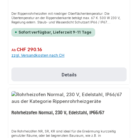
Der Rippenrohrheizofen mit niedriger Oberflächentemperatur: Die
Übertemperatur an der Rippenoberkante beträgt max. 67 K. 500 W 230 V,
Regelung extern. Staub- und Wasserdicht Schutzart IP66 / IP67.
Schlagfestes Anschlussgehäuse aus glasfaserverstärktem Polyamid, inkl.
Schnell-Montage-Füße für Wand- oder Bodenmontage und
Sofort verfügbar, Lieferzeit 9-11 Tage
Kabelverschraubung M20.Die Installation nicht-steckerfertiger Geräte ist
vom jeweiligen Netzbetreiber oder von einem eingetragenen Fachbetrieb
vorzunehmen.
Regulärer Preis:
CHF 290.16
Ab
zzgl. Versandkosten nach CH
Details
Rohrheizofen Normal, 230 V, Edelstahl, IP66/67
Die Rohrheizöfen NR, SR, KR sind ideal für die Erwärmung kurzzeitig
genutzter Räume, oder bei begrenztem Bauraum, wie z.B. in