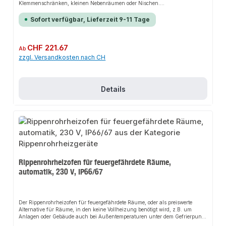
Klemmenschränken, kleinen Nebenräumen oder Nischen.
Sonderausführungen in Spannung, Leistung und Länge sind möglich,
genau wie die Automatikausführung mit Thermostat.Die Installation nicht-
Sofort verfügbar, Lieferzeit 9-11 Tage
steckerfertiger Geräte ist vom jeweiligen Netzbetreiber oder von einem
eingetragenen Fachbetrieb vorzunehmen.
Regulärer Preis:
CHF 221.67
Ab
zzgl. Versandkosten nach CH
Details
Rippenrohrheizofen für feuergefährdete Räume,
automatik, 230 V, IP66/67
Der Rippenrohrheizofen für feuergefährdete Räume, oder als preiswerte
Alternative für Räume, in den keine Vollheizung benötigt wird, z.B. um
Anlagen oder Gebäude auch bei Außentemperaturen unter dem Gefrierpunkt
frostfrei zu halten. Max. Temperatur an der Rippenoberkante 115°C. Mit