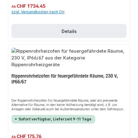
Regulärer Preis:
CHF 1’734.45
Ab
zzgl. Versandkosten nach CH
Details
Rippenrohrheizofen für feuergefährdete Räume, 230 V,
IP66/67
Der Rippenrohrheizofen für feuergefährdete Räume, oder als preiswerte
Alternative für Räume, in den keine Vollheizung benötigt wird, z.B. um
Anlagen oder Gebäude auch bei Außentemperaturen unter dem Gefrierpunkt
frostfrei zu halten. Max. Temperatur an der Rippenoberkante 115°C. 120 W
230 V, universal, Regelung extern.Die Installation nicht-steckerfertiger
Sofort verfügbar, Lieferzeit 9-11 Tage
Geräte ist vom jeweiligen Netzbetreiber oder von einem eingetragenen
Fachbetrieb vorzunehmen.
Regulärer Preis:
CHF 175.76
Ab