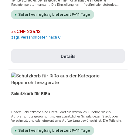
Temperaturregler. Der eingebaute Thermostat hält die eingestellte
Raumtemperatur konstant. Die Einstellung kann frostfrei oder stufenlos
regelbar zwischen +5 und +30°C erfolgen. Die Wärmeabgabe kann somit
gezielt gesteuert werden. Die eingebaute Signalleuchte zeigt dabei an, wenn
Sofort verfügbar, Lieferzeit 9-11 Tage
das Gerät eingeschaltet ist. Staub- und wasserdicht Schutzart IP66 / IP67.
Schlagfestes Anschlussgehäuse aus glasfaserverstärktem Polyamid, inkl.
Schnell-Montage-Füße für Wand- oder Bodenmontage und
Kabelverschraubung M20.Die Installation nicht-steckerfertiger Geräte ist
Regulärer Preis:
CHF 234.13
Ab
vom jeweiligen Netzbetreiber oder von einem eingetragenen Fachbetrieb
zzgl. Versandkosten nach CH
vorzunehmen.
Details
Schutzkorb für RiRo
Unsere Schutzkörbe sind überall dort ein wertvolles Zubehör, wo ein
Aufprallschutz gewünscht ist, ein zusätzlicher Schutz gegen Staub oder
Verschmutzung oder eine optische Aufwertung gewünscht ist. Die Teile sind
wie auch die Geräte selbst in Edelstahl gefertigt, so dass wir in der
Materialqualität und im Gesamteindruck eine schlüssige Lösung anbieten.
Sofort verfügbar, Lieferzeit 9-11 Tage
Wst. 1.4301 240K geschliffen, werkzeuglose Montage. QuickFit: Unsere