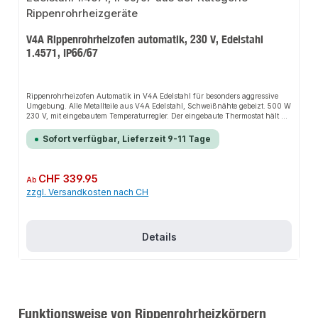
V4A Rippenrohrheizofen automatik, 230 V, Edelstahl
1.4571, IP66/67
Rippenrohrheizofen Automatik in V4A Edelstahl für besonders aggressive
Umgebung. Alle Metallteile aus V4A Edelstahl, Schweißnähte gebeizt. 500 W
230 V, mit eingebautem Temperaturregler. Der eingebaute Thermostat hält die
eingestellte Raumtemperatur konstant. Die Einstellung kann frostfrei oder
stufenlos regelbar zwischen +5 und +30°C erfolgen. Die Wärmeabgabe
Sofort verfügbar, Lieferzeit 9-11 Tage
kann somit gezielt gesteuert werden. Die eingebaute Signalleuchte zeigt
dabei an, wenn das Gerät eingeschaltet ist. Staub- und Wasserdicht
Schutzart IP66 / IP67. Schlagfestes Anschlussgehäuse aus
glasfaserverstärktem Polyamid, inkl. Schnell-Montage-Füße für Wand- oder
Regulärer Preis:
CHF 339.95
Ab
Bodenmontage und Kabelverschraubung M20.Die Installation nicht-
zzgl. Versandkosten nach CH
steckerfertiger Geräte ist vom jeweiligen Netzbetreiber oder von einem
eingetragenen Fachbetrieb vorzunehmen.
Details
Funktionsweise von Rippenrohrheizkörpern