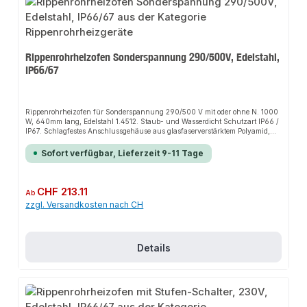
Rippenrohrheizofen Sonderspannung 290/500V, Edelstahl,
IP66/67
Rippenrohrheizofen für Sonderspannung 290/500 V mit oder ohne N. 1000
W, 640mm lang, Edelstahl 1.4512. Staub- und Wasserdicht Schutzart IP66 /
IP67. Schlagfestes Anschlussgehäuse aus glasfaserverstärktem Polyamid,
inkl. Schnell-Montage-Füße für Wand- oder Bodenmontage und
Kabelverschraubung M20.Die Installation nicht-steckerfertiger Geräte ist
Sofort verfügbar, Lieferzeit 9-11 Tage
vom jeweiligen Netzbetreiber oder von einem eingetragenen Fachbetrieb
vorzunehmen.
Regulärer Preis:
CHF 213.11
Ab
zzgl. Versandkosten nach CH
Details