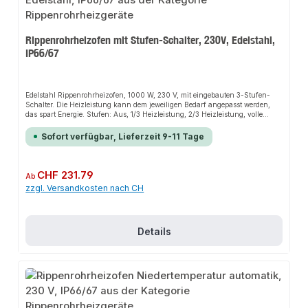
Rippenrohrheizofen mit Stufen-Schalter, 230V, Edelstahl,
IP66/67
Edelstahl Rippenrohrheizofen, 1000 W, 230 V, mit eingebauten 3-Stufen-
Schalter. Die Heizleistung kann dem jeweiligen Bedarf angepasst werden,
das spart Energie. Stufen: Aus, 1/3 Heizleistung, 2/3 Heizleistung, volle
Heizleistung. Staub- und Wasserdicht Schutzart IP66 / IP67. Schlagfestes
Anschlussgehäuse aus glasfaserverstärktem Polyamid, inkl. Schnell-
Sofort verfügbar, Lieferzeit 9-11 Tage
Montage-Füße für Wand- oder Bodenmontage und Kabelverschraubung
M20.Die Installation nicht-steckerfertiger Geräte ist vom jeweiligen
Netzbetreiber oder von einem eingetragenen Fachbetrieb vorzunehmen.
Regulärer Preis:
CHF 231.79
Ab
zzgl. Versandkosten nach CH
Details