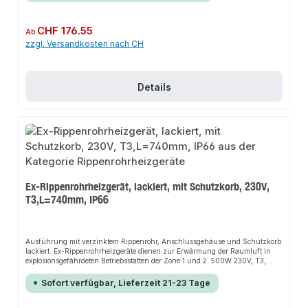
vorzunehmen.
Regulärer Preis:
CHF 176.55
Ab
zzgl. Versandkosten nach CH
Details
Ex-Rippenrohrheizgerät, lackiert, mit Schutzkorb, 230V,
T3,L=740mm, IP66
Ausführung mit verzinktem Rippenrohr, Anschlussgehäuse und Schutzkorb
lackiert. Ex-Rippenrohrheizgeräte dienen zur Erwärmung der Raumluft in
explosionsgefährdeten Betriebsstätten der Zone 1 und 2. 500W 230V, T3,
L=740mm, IP66.Die Installation nicht-steckerfertiger Geräte ist vom
jeweiligen Netzbetreiber oder von einem eingetragenen Fachbetrieb
Sofort verfügbar, Lieferzeit 21-23 Tage
vorzunehmen.