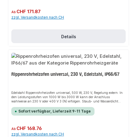
Körbe befestigen Sie ohne weiteres Werkzeug oder Bohrlöcher! Einfach über
den fertig montierten RiRo setzen, festklemmen, fertig!Die Installation nicht-
steckerfertiger Geräte ist vom jeweiligen Netzbetreiber oder von einem
Regulärer Preis:
CHF 171.87
Ab
eingetragenen Fachbetrieb vorzunehmen.
zzgl. Versandkosten nach CH
Details
Rippenrohrheizofen universal, 230 V, Edelstahl, IP66/67
Edelstahl Rippenrohrheizofen universal, 500 W, 230 V, Regelung extern. In
den Leistungsstufen von 1000 W bis 3000 W kann der Anschluss
wahlweise an 230 V oder 400 V 3 (N) erfolgen. Staub- und Wasserdicht
Schutzart IP66 / IP67. Schlagfestes Anschlussgehäuse aus
glasfaserverstärktem Polyamid, inkl. Schnell-Montage-Füße für Wand- oder
Sofort verfügbar, Lieferzeit 9-11 Tage
Bodenmontage und Kabelverschraubung M20.Die Installation nicht-
steckerfertiger Geräte ist vom jeweiligen Netzbetreiber oder von einem
eingetragenen Fachbetrieb vorzunehmen.
Regulärer Preis:
CHF 168.76
Ab
zzgl. Versandkosten nach CH