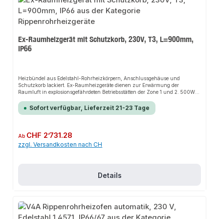
Ex-Raumheizgerät mit Schutzkorb, 230V, T3, L=900mm,
IP66
Heizbündel aus Edelstahl-Rohrheizkörpern, Anschlussgehäuse und
Schutzkorb lackiert. Ex-Raumheizgeräte dienen zur Erwärmung der
Raumluft in explosionsgefährdeten Betriebsstätten der Zone 1 und 2. 500W
230V, T3, L=900mm, IP66.Die Installation nicht-steckerfertiger Geräte ist
vom jeweiligen Netzbetreiber oder von einem eingetragenen Fachbetrieb
Sofort verfügbar, Lieferzeit 21-23 Tage
vorzunehmen.
Regulärer Preis:
CHF 2’731.28
Ab
zzgl. Versandkosten nach CH
Details