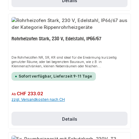
Details
Rohrheizofen Stark, 230 V, Edelstahl, IP66/67
Die Rohrheizöfen NR, SR, KR sind ideal für die Erwärmung kurzzeitig
genutzter Räume, oder bei begrenztem Bauraum, wie z.B. in
Klemmenschränken, kleinen Nebenräumen oder Nischen.
Sonderausführungen in Spannung, Leistung und Länge sind möglich,
genau wie die Automatikausführung mit Thermostat.Die Installation nicht-
Sofort verfügbar, Lieferzeit 9-11 Tage
steckerfertiger Geräte ist vom jeweiligen Netzbetreiber oder von einem
eingetragenen Fachbetrieb vorzunehmen.
Regulärer Preis:
CHF 233.02
Ab
zzgl. Versandkosten nach CH
Details