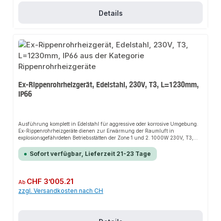
Details
Ex-Rippenrohrheizgerät, Edelstahl, 230V, T3, L=1230mm,
IP66
Ausführung komplett in Edelstahl für aggressive oder korrosive Umgebung.
Ex-Rippenrohrheizgeräte dienen zur Erwärmung der Raumluft in
explosionsgefährdeten Betriebsstätten der Zone 1 und 2. 1000W 230V, T3,
L=1230mm, IP66.Die Installation nicht-steckerfertiger Geräte ist vom
jeweiligen Netzbetreiber oder von einem eingetragenen Fachbetrieb
Sofort verfügbar, Lieferzeit 21-23 Tage
vorzunehmen.
Regulärer Preis:
CHF 3’005.21
Ab
zzgl. Versandkosten nach CH