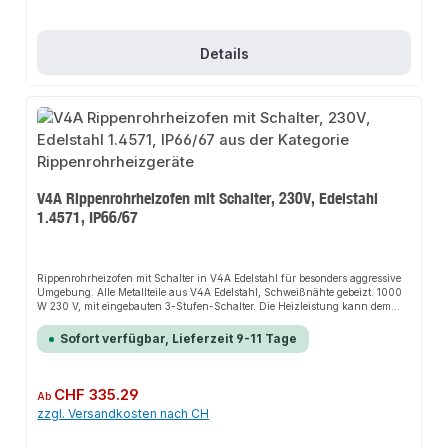
Details
V4A Rippenrohrheizofen mit Schalter, 230V, Edelstahl
1.4571, IP66/67
Rippenrohrheizofen mit Schalter in V4A Edelstahl für besonders aggressive
Umgebung. Alle Metallteile aus V4A Edelstahl, Schweißnähte gebeizt. 1000
W 230 V, mit eingebauten 3-Stufen-Schalter. Die Heizleistung kann dem
jeweiligen Bedarf angepasst werden, das spart Energie. Stufen: Aus, 1/3
Heizleistung, 2/3 Heizleistung, volle Heizleistung. Staub- und Wasserdicht
Sofort verfügbar, Lieferzeit 9-11 Tage
Schutzart IP66 / IP67. Schlagfestes Anschlussgehäuse aus
glasfaserverstärktem Polyamid, inkl. Schnell-Montage-Füße für Wand- oder
Bodenmontage und Kabelverschraubung M20.Die Installation nicht-
steckerfertiger Geräte ist vom jeweiligen Netzbetreiber oder von einem
Regulärer Preis:
CHF 335.29
Ab
eingetragenen Fachbetrieb vorzunehmen.
zzgl. Versandkosten nach CH