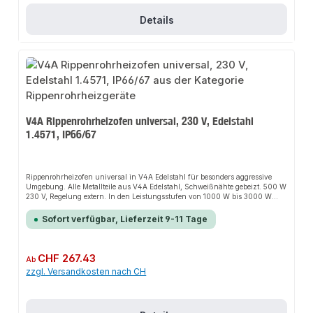
Details
V4A Rippenrohrheizofen universal, 230 V, Edelstahl
1.4571, IP66/67
Rippenrohrheizofen universal in V4A Edelstahl für besonders aggressive
Umgebung. Alle Metallteile aus V4A Edelstahl, Schweißnähte gebeizt. 500 W
230 V, Regelung extern. In den Leistungsstufen von 1000 W bis 3000 W
kann der Anschluss wahlweise an 230 V oder 400 V 3 (N) erfolgen. Staub-
und Wasserdicht Schutzart IP66 / IP67. Schlagfestes Anschlussgehäuse aus
Sofort verfügbar, Lieferzeit 9-11 Tage
glasfaserverstärktem Polyamid, inkl. Schnell-Montage-Füße für Wand- oder
Bodenmontage und Kabelverschraubung M20.Die Installation nicht-
steckerfertiger Geräte ist vom jeweiligen Netzbetreiber oder von einem
eingetragenen Fachbetrieb vorzunehmen.
Regulärer Preis:
CHF 267.43
Ab
zzgl. Versandkosten nach CH