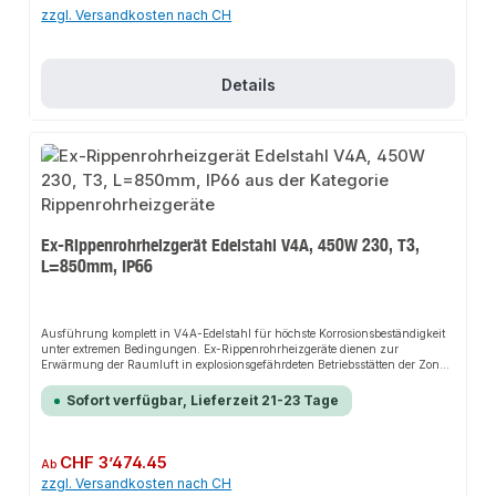
zzgl. Versandkosten nach CH
Details
Ex-Rippenrohrheizgerät Edelstahl V4A, 450W 230, T3,
L=850mm, IP66
Ausführung komplett in V4A-Edelstahl für höchste Korrosionsbeständigkeit
unter extremen Bedingungen. Ex-Rippenrohrheizgeräte dienen zur
Erwärmung der Raumluft in explosionsgefährdeten Betriebsstätten der Zone 1
und 2. Die Baureihe EX?.V4A ist auch für Zone 21 und 22 (Staub T200°C)
zugelassen, bitte bei Bestellung angeben!Die Installation nicht-steckerfertiger
Sofort verfügbar, Lieferzeit 21-23 Tage
Geräte ist vom jeweiligen Netzbetreiber oder von einem eingetragenen
Fachbetrieb vorzunehmen.
Regulärer Preis:
CHF 3’474.45
Ab
zzgl. Versandkosten nach CH