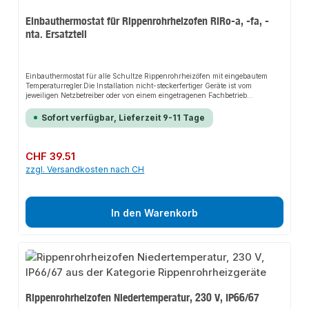
Einbauthermostat für Rippenrohrheizofen RiRo-a, -fa, -
nta. Ersatzteil
Einbauthermostat für alle Schultze Rippenrohrheizöfen mit eingebautem
Temperaturregler.Die Installation nicht-steckerfertiger Geräte ist vom
jeweiligen Netzbetreiber oder von einem eingetragenen Fachbetrieb
vorzunehmen.
Sofort verfügbar, Lieferzeit 9-11 Tage
Regulärer Preis:
CHF 39.51
zzgl. Versandkosten nach CH
In den Warenkorb
Rippenrohrheizofen Niedertemperatur, 230 V, IP66/67