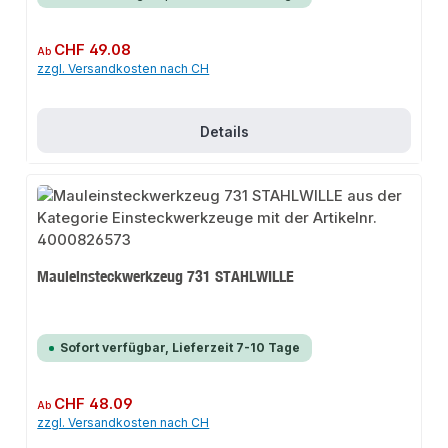
Regulärer Preis:
CHF 49.08
Ab
zzgl. Versandkosten nach CH
Details
Mauleinsteckwerkzeug 731 STAHLWILLE
Sofort verfügbar, Lieferzeit 7-10 Tage
Regulärer Preis:
CHF 48.09
Ab
zzgl. Versandkosten nach CH