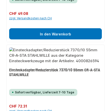
Regulärer Preis:
CHF 49.08
zzgl. Versandkosten nach CH
In den Warenkorb
Einsteckadapter/Reduzierstück 7370/10 55mm CR-A-STA
STAHLWILLE
Sofort verfügbar, Lieferzeit 7-10 Tage
Regulärer Preis:
CHF 72.31
zzgl. Versandkosten nach CH