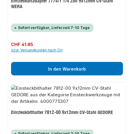
Einsteckbitadapter 7774/1 1/4 Zoll 9x12mm CV-Stahl
WERA
Sofort verfügbar, Lieferzeit 7-10 Tage
Regulärer Preis:
CHF 41.85
zzgl. Versandkosten nach CH
In den Warenkorb
Einsteckbithalter 7812-00 9x12mm CV-Stahl GEDORE
Sofort verfügbar, Lieferzeit 7-10 Tage