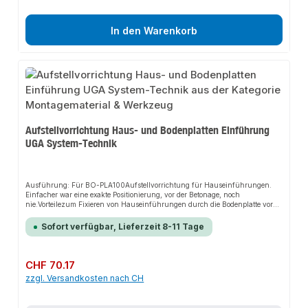
In den Warenkorb
Aufstellvorrichtung Haus- und Bodenplatten Einführung
UGA System-Technik
Ausführung: Für BO-PLA100Aufstellvorrichtung für Hauseinführungen.
Einfacher war eine exakte Positionierung, vor der Betonage, noch
nie.Vorteilezum Fixieren von Hauseinführungen durch die Bodenplatte vor
der Betonage Schlauchschelle und Gummihalter ermöglich das anbinden
von verschiedenen Rohrelementen Höhenverstellbarkeit, durch
Sofort verfügbar, Lieferzeit 8-11 Tage
teleskopierbare StangenErdspieß mit Verjüngung am unteren Ende zum
optimalen Einschlagen in das Erdreich Einschlagen des Erdspießes durch
aufgeweitetes Rohrende mittels Hammers möglich Hohe Stabilität aufgrund
von 2 mm WandungTechnische Details: Erdspieß mit Flügelschraube zur
Regulärer Preis:
CHF 70.17
Fixierung des teleskopierbaren Rohres Erdspieß mit Gesamtnutzlänge von
zzgl. Versandkosten nach CH
etwa 1600 mm Höhenverstellung etwa 500 mm möglich Hochwertiges
geprägtes Spannband (20 mm breite) zur Fixierung des Rohres (Anzug bis
10 Nm möglich)Werkstoffangaben:Erdspieß (Baustahl), Gummihalter