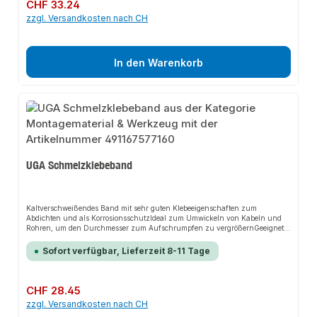
Regulärer Preis:
CHF 33.24
zzgl. Versandkosten nach CH
In den Warenkorb
UGA Schmelzklebeband
Kaltverschweißendes Band mit sehr guten Klebeeigenschaften zum
Abdichten und als KorrosionsschutzIdeal zum Umwickeln von Kabeln und
Rohren, um den Durchmesser zum Aufschrumpfen zu vergrößernGeeignet
für alle Kunststoffe und MetalleStärke 1mm, Breite 50 mmRollenlänge: 3,00
m
Sofort verfügbar, Lieferzeit 8-11 Tage
Regulärer Preis:
CHF 28.45
zzgl. Versandkosten nach CH