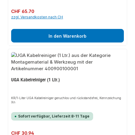
Regulärer Preis:
CHF 65.70
zzgl. Versandkosten nach CH
In den Warenkorb
UGA Kabelreiniger (1 Ltr.)
KR/1-Liter UGA Kabelreiniger geruchlos und rückstandsfrei, Kennzeichung
Xn
Sofort verfügbar, Lieferzeit 8-11 Tage
Regulärer Preis:
CHF 30.94