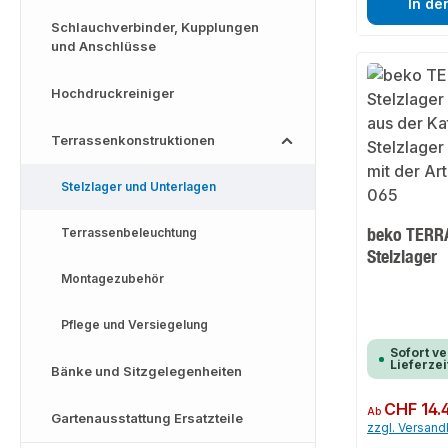
In de
Schlauchverbinder, Kupplungen
und Anschlüsse
Hochdruckreiniger
Terrassenkonstruktionen
Stelzlager und Unterlagen
beko TERRA
Terrassenbeleuchtung
Stelzlager
Montagezubehör
Pflege und Versiegelung
Sofort ve
Lieferzei
Bänke und Sitzgelegenheiten
Regulärer Preis:
CHF 14.
Ab
Gartenausstattung Ersatzteile
zzgl. Versan