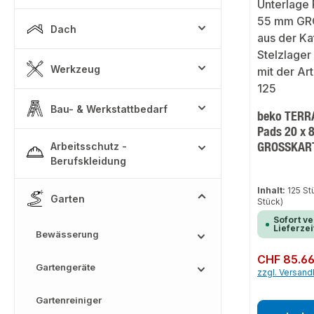
Dach
Werkzeug
Bau- & Werkstattbedarf
beko TERRA
Pads 20 x 
GROSSKAR
Arbeitsschutz -
Berufskleidung
Inhalt:
125 S
Garten
Stück)
Sofort ve
Lieferzei
Bewässerung
Regulärer Preis:
CHF 85.6
Gartengeräte
zzgl. Versan
Gartenreiniger