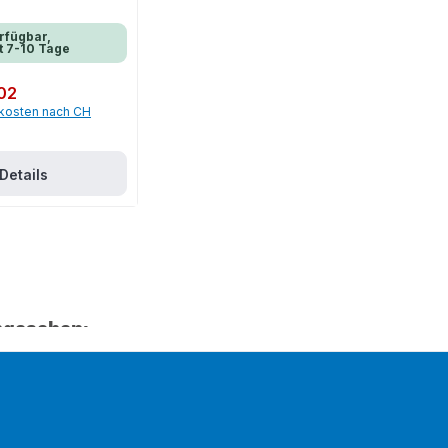
rfügbar,
t 7-10 Tage
02
dkosten nach CH
Details
ngesehen: