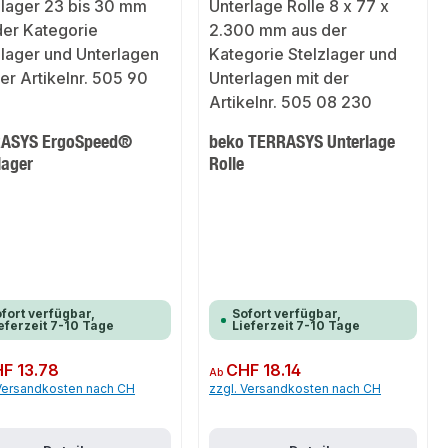
ASYS ErgoSpeed®
beko TERRASYS Unterlage
lager
Rolle
fort verfügbar,
Sofort verfügbar,
eferzeit 7-10 Tage
Lieferzeit 7-10 Tage
er Preis:
F 13.78
Regulärer Preis:
CHF 18.14
Ab
 Versandkosten nach CH
zzgl. Versandkosten nach CH