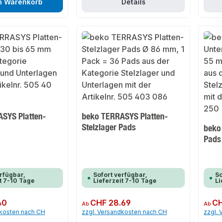
n Warenkorb
Details
SYS Platten-
beko TERRASYS Platten-
Stelzlager Pads
beko
Pads
rfügbar,
Sofort verfügbar,
So
t 7-10 Tage
Lieferzeit 7-10 Tage
Li
40
Regulärer Preis:
CHF 28.69
Regulär
CH
Ab
Ab
dkosten nach CH
zzgl. Versandkosten nach CH
zzgl.