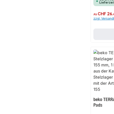
Lieferzei
Regulärer Preis:
CHF 26.
Ab
zzgl. Versan
beko TERRA
Pads