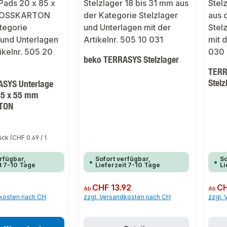
beko TERRASYS Stelzlager
TERR
Stelz
SYS Unterlage
85 x 55 mm
TON
tück
(CHF 0.69 / 1
rfügbar,
Sofort verfügbar,
So
t 7-10 Tage
Lieferzeit 7-10 Tage
Li
6
Regulärer Preis:
CHF 13.92
Regulär
CH
Ab
Ab
dkosten nach CH
zzgl. Versandkosten nach CH
zzgl.