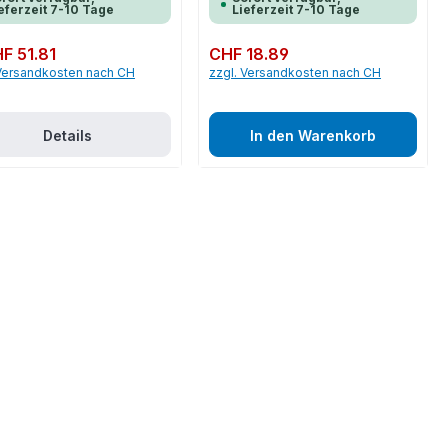
eferzeit 7-10 Tage
Lieferzeit 7-10 Tage
er Preis:
F 51.81
Regulärer Preis:
CHF 18.89
 Versandkosten nach CH
zzgl. Versandkosten nach CH
Details
In den Warenkorb