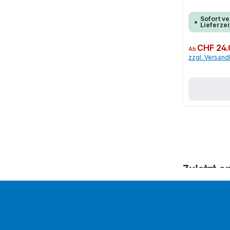
Sofort ve
Lieferzei
Regulärer Preis:
CHF 24.
Ab
zzgl. Versan
Zuletzt a