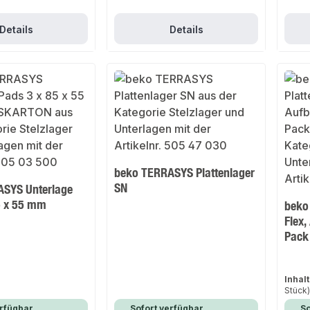
Details
Details
beko TERRASYS Plattenlager
SN
SYS Unterlage
5 x 55 mm
beko
Flex
Pack
Inhalt
Stück
rfügbar,
Sofort verfügbar,
So