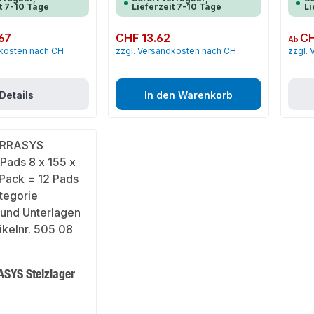
t 7-10 Tage
Lieferzeit 7-10 Tage
Li
67
Regulärer Preis:
CHF 13.62
Regulär
CH
Ab
dkosten nach CH
zzgl. Versandkosten nach CH
zzgl.
Details
In den Warenkorb
SYS Stelzlager