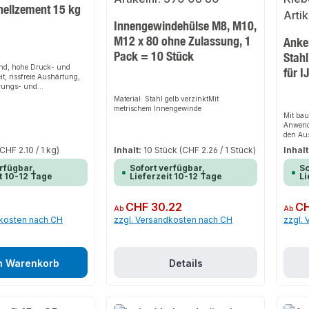
nellzement 15 kg
Innengewindehülse M8, M10,
M12 x 80 ohne Zulassung, 1
Anke
Pack = 10 Stück
Stahl
nd, hohe Druck- und
für I
it, rissfreie Aushärtung,
erungs- und
hloridfrei,
Material: Stahl gelb verzinktMit
dsfähig
metrischem Innengewinde
he),
Mit bau
rbeitungsvorteileÜberarbei
Anwendu
ten, keine Wartezeit bis
den Au
eitsschritt, einfach zu
Edelsta
(CHF 2.10 / 1 kg)
Inhalt:
10 Stück
(CHF 2.26 / 1 Stück)
Inhalt
e Grundierung oder
em schnell, universell
rfügbar,
Sofort verfügbar,
So
en und außen
t 10-12 Tage
Lieferzeit 10-12 Tage
Li
ndungsbereicheEinsetze
 Fertigbauteilelemente,
 Regalen oder Schränken,
Regulärer Preis:
CHF 30.22
Regulär
CH
Ab
Ab
Treppen- und
dkosten nach CH
zzgl. Versandkosten nach CH
zzgl.
, Befestigen von
ensterbänken und
len, Spachteln bzw.
tellen, Löchern und
en im Abwasserbereich,
n Warenkorb
Details
i Wassereinbrüchen,
eerrohren und
 Gießen von eigenen
gleich von Unebenheiten
zen von Eckschutzleisten.