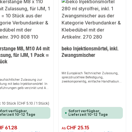
rstange M8, M10 A4 mit
beko Injektionsmörtel, inkl.
sung, für IJM, 1 Pack =
Zwangsmischer
tück
Mit Europäisch Technischer Zulassung,
spreizdruckfreie Befestigung,
aufsichtlicher Zulassung zur
zweikomponentig, einfache Handhabung
ng mit beko Injektionsmörtel. In
– gute Dosierbarkeit, alterungsbeständig,
sführungen gelb verzinkt und A4
hohe chemische Beständigkeit,
hl.
temperaturbeständig bis max. +80°
CVerarbeitungsvorteileKann mit
handelsüblichen Kartuschenpressen
:
10 Stück
(CHF 5.10 / 1 Stück)
verarbeitet werden, schmutzfreie
Öffnungsvorrichtung,
fort verfügbar,
Sofort verfügbar,
eferzeit 10-12 Tage
Lieferzeit 10-12 Tage
wiederverschließbare Kartusche,
wasserundurchlässige Verbindung,
genaue Dosierung mittels Skalierung,
er Preis:
F 61.28
Regulärer Preis:
CHF 25.15
extrem schnelle
Ab
AushärtungAnwendungsbereicheEinsetzb