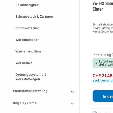
Ze-FIX Sch
Solarflüssigkeit
Eimer
Schraubstock & Zwingen
Schnell abbinde
Stromverteilung
Biegezugfestigke
wasserfest, witt
frostbeständig, c
sulfatwiderstan
Werkstatthelfer
(Abwasserbereic
chromatfrei.Vera
tbar nach 5 Minu
Wannen und Eimer
zum nächsten Arb
Inhalt:
15 kg
verarbeiten ohn
Haftbrücke, extr
Sofort ve
Werkbänke
einsetzbar, inn
Lieferzei
anwendbar.Anwe
n von Dübeln für
Installation von
Ordnungssysteme &
Regulärer Preis:
CHF 31.48
Verankern von 
Werkstattwagen
zzgl. Versan
Balkongeländern
Stahlpfosten, F
Heizkörperkonso
Werkstattausstattung
Füllen von Fehls
Rissen, Abdicht
In de
Abdichtungen be
Regalsysteme
Fixierung von L
Unterputzdosen,
Formteilen, Aus
auf Flächen, Set