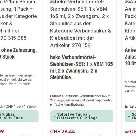
, ohne Zulassung,
Anke
0 Stück
Zulas
beko Verbundmörtel-
10 S
Siebhülsen-SET: 1 x VBM 165
ml, 2 x Zwangsm., 2 x
fe für Gewindestangen,
Siebhülse
iegel eingeklebt werden.
Mit bau
ktions-/Verbundmörtel
Anwendu
allen im Hohllochziegel.
den Au
Edelsta
Enthält 1 Kartusche Verbundmörtel 165 ml
2-K Polyesterharzmörtel Zweikomponentig,
einfache Handhabung,
ück
(CHF 1.06 / 1 Stück)
Inhalt
alterungsbeständig, spreizdruckfreie
Befestigung, gute Dosierbarkeit,
rfügbar,
Sofort verfügbar,
So
temperaturbeständig bis max. +50° C. und
t 10-12 Tage
Lieferzeit 10-12 Tage
Li
2 Zwangsmischer Kartuschenspitze mit
Mischspirale Verarbeitungsvorteilekann
mit jeder handelsüblichen
09
Regulärer Preis:
CHF 28.44
Regulär
CH
Ab
Kartuschenpresse verarbeitet werden, gute