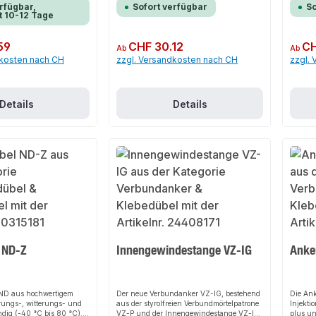
die Komponenten zu einem schnell
mittels
rfügbar,
Sofort verfügbar
So
t 10-12 Tage
aushärtenden Kunstharzmörtel vermischt.
die Reak
Das spreizdruckfreie System eignet sich
ermögli
ideal für schwere Lasten bei kleinen
und eig
59
Regulärer Preis:
CHF 30.12
Regulär
CH
Rand- und Achsabständen und dichtet
Mit kur
Ab
Ab
das Bohrloch zuverlässig ab. Ankerstange,
eine zü
dkosten nach CH
zzgl. Versandkosten nach CH
zzgl.
Gewindestange, Injektionsmörtel,
und ist
Ankerdübel, Gewindeanker
bis +40
ganzjä
sowie i
Details
Details
Bohrlö
Presslu
werden,
erspare
Mörtelp
Reaktio
 ND-Z
Innengewindestange VZ-IG
Anke
 ND aus hochwertigem
Der neue Verbundanker VZ-IG, bestehend
Die Ank
erungs-, witterungs- und
aus der styrolfreien Verbundmörtelpatrone
Injekt
ndig (-40 °C bis 80 °C).
VZ-P und der Innengewindestange VZ-IG,
plus un