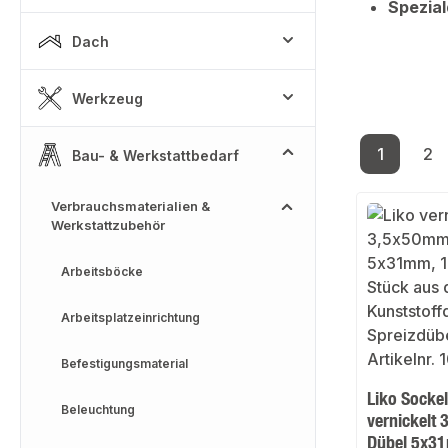
Spezial
Dach
Werkzeug
1
2
Bau- & Werkstattbedarf
Seite
Se
Verbrauchsmaterialien &
Werkstattzubehör
Arbeitsböcke
Arbeitsplatzeinrichtung
Befestigungsmaterial
Liko Socke
Beleuchtung
vernickelt 
Dübel 5x3