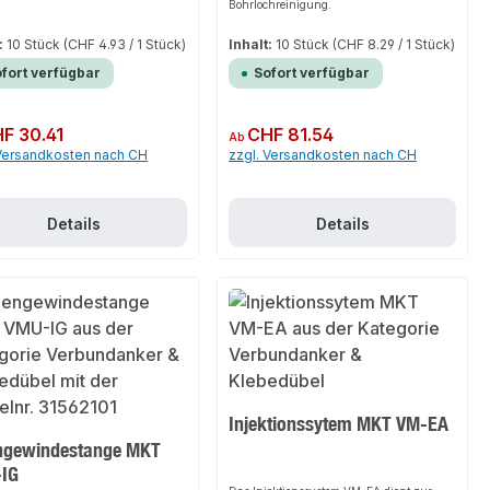
Bohrlochreinigung.
 das die Lagerhaltung reduziert.
iablen Verankerungstiefen in Beton
ichen eine Anpassung der
:
10 Stück
(CHF 4.93 / 1 Stück)
Inhalt:
10 Stück
(CHF 8.29 / 1 Stück)
en an die erforderliche Last. Bei
fort verfügbar
Sofort verfügbar
en Lasten können kürzere
angen mit geringeren Bohrtiefen
det werden, während hohe Lasten
rößere Verankerungstiefen
er Preis:
F 30.41
Regulärer Preis:
CHF 81.54
ommen werden können.
Ab
tange, Gewindestange,
 Versandkosten nach CH
zzgl. Versandkosten nach CH
onsmörtel, Ankerdübel,
eanker
Details
Details
Injektionssytem MKT VM-EA
ngewindestange MKT
IG