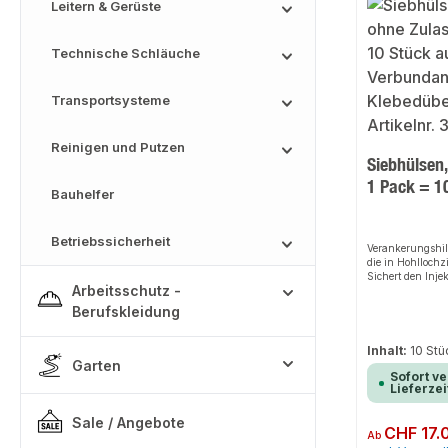
Leitern & Gerüste
Technische Schläuche
Transportsysteme
Reinigen und Putzen
Siebhülsen
1 Pack = 1
Bauhelfer
Betriebssicherheit
Verankerungshil
die in Hohllochz
Sichert den Inje
Arbeitsschutz -
gegen das Herabf
Berufskleidung
Inhalt:
10 St
Garten
Sofort ve
Lieferzei
Sale / Angebote
Regulärer Preis:
CHF 17.
Ab