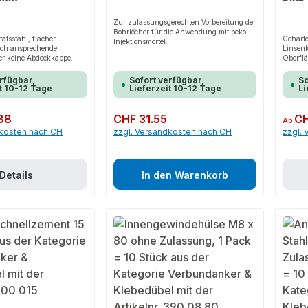
Zur zulassungsgerechten Vorbereitung der
Bohrlöcher für die Anwendung mit beko
tätsstahl, flacher
Gehärte
Injektionsmörtel.
isch ansprechende
Linsenk
er keine Abdeckkappe
Oberflä
ntierte Schraube
notwend
r.
wieder
rfügbar,
Sofort verfügbar,
So
t 10-12 Tage
Lieferzeit 10-12 Tage
Li
88
Regulärer Preis:
CHF 31.55
Regulär
CH
Ab
dkosten nach CH
zzgl. Versandkosten nach CH
zzgl.
Details
In den Warenkorb