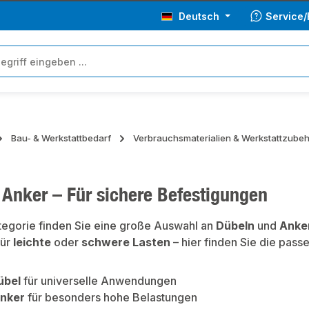
Deutsch
Service/
Bau- & Werkstattbedarf
Verbrauchsmaterialien & Werkstattzube
 Anker – Für sichere Befestigungen
ategorie finden Sie eine große Auswahl an
Dübeln
und
Anke
für
leichte
oder
schwere Lasten
– hier finden Sie die pass
übel
für universelle Anwendungen
anker
für besonders hohe Belastungen