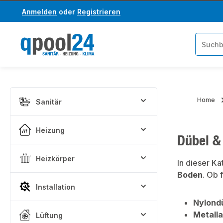
Anmelden
oder
Registrieren
um Hauptinhalt springen
Zur Suche springen
Home
Sanitär
Heizung
Dübel &
Heizkörper
In dieser K
Boden
. Ob 
Installation
Nylond
Metall
Lüftung