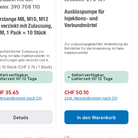
Ausblaspumpe für
Injektions- und
rstange M8, M10, M12
Verbundmörtel
 verzinkt mit Zulassung,
JM, 1 Pack = 10 Stück
Zur zulassungsgerechten Vorbereitung der
Bohrlöcher für die Anwendung mit beko
aufsichtlicher Zulassung zur
Injektionsmörtel.
ng mit beko Injektionsmörtel. In
sführungen gelb verzinkt und A4
hl.
:
10 Stück
(CHF 2.76 / 1 Stück)
fort verfügbar,
Sofort verfügbar,
eferzeit 10-12 Tage
Lieferzeit 10-12 Tage
er Preis:
F 35.65
Regulärer Preis:
CHF 50.10
 Versandkosten nach CH
zzgl. Versandkosten nach CH
Details
In den Warenkorb