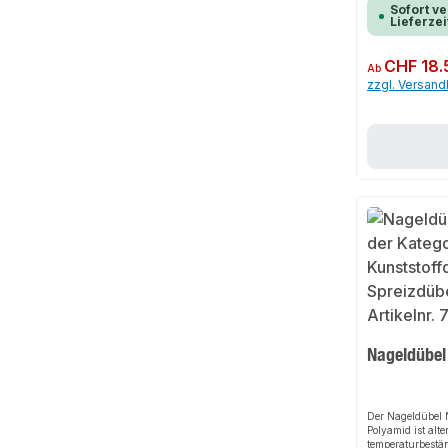
Sofort ve
Lieferzei
Regulärer Preis:
CHF 18.
Ab
zzgl. Versan
Nageldübel
Der Nageldübel
Polyamid ist alt
temperaturbestä