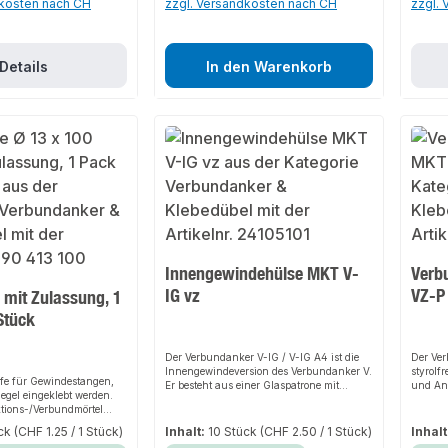
dkosten nach CH
zzgl. Versandkosten nach CH
zzgl.
Dosierbarkeit, angebrochene Kartusche
kann nach Tausch des Zwangsmischers
weiterverwendet werden, extrem schnelle
Aushärtung.
Anwendungsbereicheeinsetzbar für
Details
In den Warenkorb
randnahe, spreizdruckfreie
Befestigungen, Fassadenbefestigungen,
Brückengeländer, Absturzsicherungen,
Sanitärgegenstände, Rohrleitungen,
tragende Konstruktionen, etc., als
Klebemörtel für Betonteile.
Innengewindehülse MKT V-
Verb
IG vz
VZ-P
 mit Zulassung, 1
Stück
Der Verbundanker V-IG / V-IG A4 ist die
Der Ve
Innengewindeversion des Verbundanker V.
styrolf
fe für Gewindestangen,
Er besteht aus einer Glaspatrone mit
und Ank
iegel eingeklebt werden.
Kunstharz, Härter und
und ung
ktions-/Verbundmörtel
Quarzzuschlagstoffen sowie einer
Montage
allen im Hohllochziegel.
Innengewindehülse (V-IG / V-IG A4).
Verbund
ück
(CHF 1.25 / 1 Stück)
Inhalt:
10 Stück
(CHF 2.50 / 1 Stück)
Inhalt
Beim Eintreiben der Ankerstange werden
Bohrloc