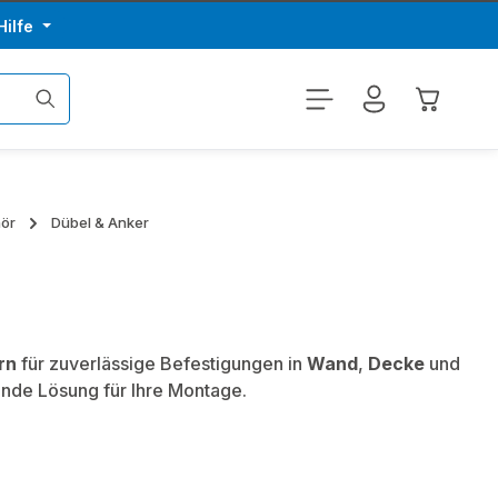
Hilfe
Warenkor
hör
Dübel & Anker
rn
für zuverlässige Befestigungen in
Wand
,
Decke
und
ende Lösung für Ihre Montage.