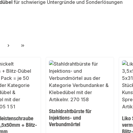
dübel
für schwierige Untergründe und Sonderlösungen
ite
Stahldrahtbürste für
Injektions- und
lleistenschraube
Liko
Verbundmörtel
3,5x50mm + Blitz-
verm
1mm
Blit