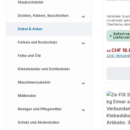
Staubschutztür
Dichten, Kleben, Beschichten
Gehärteter Quali
Linsenkopf, opt
Oberfläche, dah
Dübel & Anker
notwendig, demo
wiederverwendba
Sofort ve
Lieferzei
Farben und Rostschutz
Regulärer Preis:
CHF 18.
Ab
Fette und Öle
zzgl. Versan
Klebebänder und Dichtbänder
Maschinenzubehör
Müllbeutel
Reiniger und Pflegemittel
Schutz und Abdeckvlies