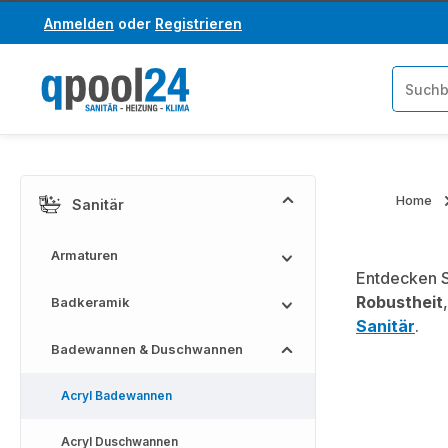
Anmelden
oder
Registrieren
um Hauptinhalt springen
Zur Suche springen
Home
Sanitär
Armaturen
Entdecken S
Robustheit
Badkeramik
Sanitär
.
Badewannen & Duschwannen
Acryl Badewannen
Acryl Duschwannen