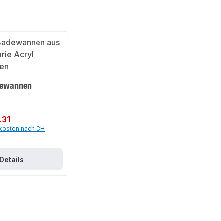
dewannen
.31
dkosten nach CH
Details