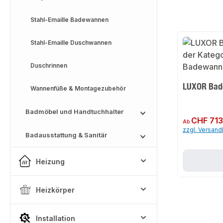
Stahl-Emaille Badewannen
Stahl-Emaille Duschwannen
Duschrinnen
LUXOR Ba
Wannenfüße & Montagezubehör
Badmöbel und Handtuchhalter
Regulärer Preis:
CHF 713
Ab
zzgl. Versan
Badausstattung & Sanitär
Heizung
Heizkörper
Installation