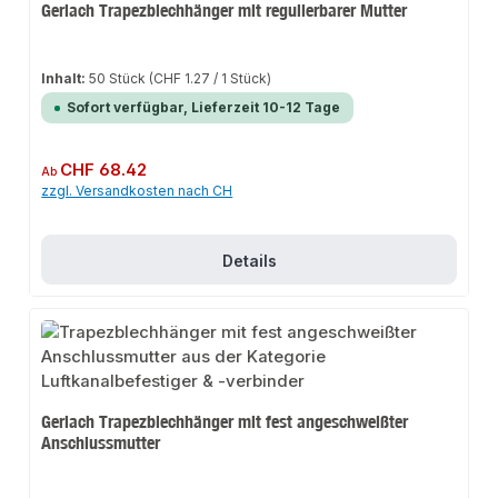
Gerlach Trapezblechhänger mit regulierbarer Mutter
Inhalt:
50 Stück
(CHF 1.27 / 1 Stück)
Sofort verfügbar, Lieferzeit 10-12 Tage
Regulärer Preis:
CHF 68.42
Ab
zzgl. Versandkosten nach CH
Details
Gerlach Trapezblechhänger mit fest angeschweißter
Anschlussmutter