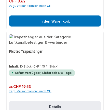
Regulärer Preis:
CHF 3.62
zzgl. Versandkosten nach CH
In den Warenkorb
Fixotec Trapezhänger
Inhalt:
10 Stück
(CHF 1.15 / 1 Stück)
Sofort verfügbar, Lieferzeit 5-8 Tage
Regulärer Preis:
CHF 19.53
Ab
zzgl. Versandkosten nach CH
Details