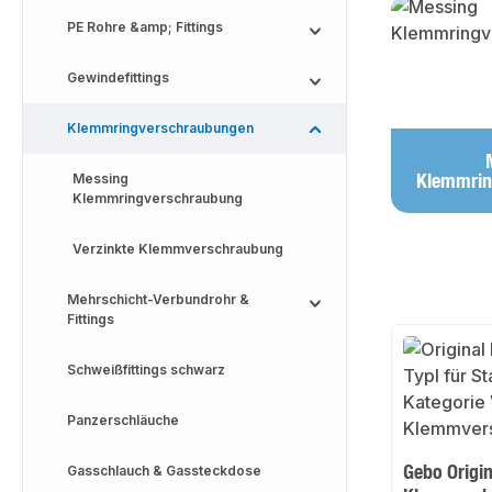
Kategoriega
PE Rohre &amp; Fittings
Gewindefittings
Klemmringverschraubungen
Klemmrin
Messing
Klemmringverschraubung
Verzinkte Klemmverschraubung
Mehrschicht-Verbundrohr &
Fittings
Schweißfittings schwarz
Panzerschläuche
Gebo Origin
Gasschlauch & Gassteckdose