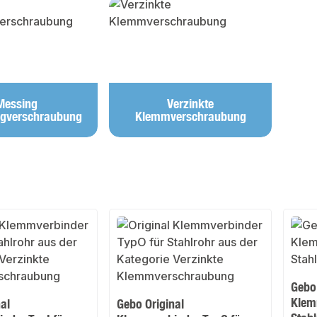
lerie überspringen
Messing
Verzinkte
gverschraubung
Klemmverschraubung
Gebo 
Klem
al
Gebo Original