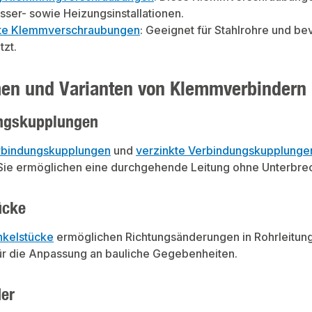
genProduktdatenVerwendu
DruckluftleitungenProduktdatenVerwendu
Druckl
sser- sowie Heizungsinstallationen.
is
ngstemperatur: bis
ngstemp
mittel: Glykol bis max.
-20°CFrostschutzmittel: Glykol bis max.
-20°CFr
kte Klemmverschraubungen
: Geeignet für Stahlrohre und b
50%
50%
tzt.
en und Varianten von Klemmverbindern 
ngskupplungen
rbindungskupplungen
und
verzinkte Verbindungskupplunge
Sie ermöglichen eine durchgehende Leitung ohne Unterbre
ücke
nkelstücke
ermöglichen Richtungsänderungen in Rohrleitung
für die Anpassung an bauliche Gegebenheiten.
der