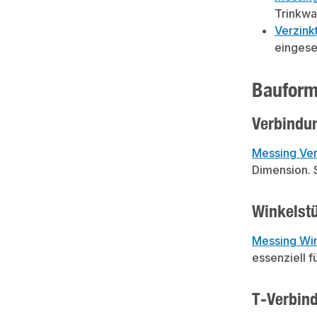
Druckluftleitun
Trinkwa
ngstemperatur: b
-20°CFrostschutz
Verzin
50%
eingese
Bauform
Verbindu
Messing Ve
Dimension. 
Winkelst
Messing Wi
essenziell 
T-Verbin