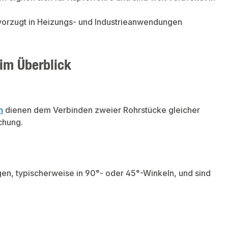
uftleitungenProduktdatenVerwendu
eratur: bis
ostschutzmittel: Glykol bis max.
evorzugt in Heizungs- und Industrieanwendungen
im Überblick
n
dienen dem Verbinden zweier Rohrstücke gleicher
chung.
en, typischerweise in 90°- oder 45°-Winkeln, und sind