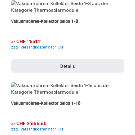
Vakuumröhren-Kollektor Seido 1-8
Regulärer Preis:
CHF 1’551.11
Ab
zzgl. Versandkosten nach CH
Details
Vakuumröhren-Kollektor Seido 1-16
Regulärer Preis:
CHF 2’656.60
Ab
zzgl. Versandkosten nach CH