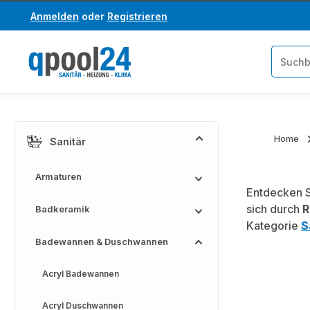
Anmelden
oder
Registrieren
um Hauptinhalt springen
Zur Suche springen
Home
Sanitär
Armaturen
Entdecken S
sich durch
R
Badkeramik
Kategorie
S
Badewannen & Duschwannen
Acryl Badewannen
Acryl Duschwannen