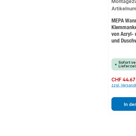
MEPA Wanne
Klemmanker
von Acryl-
und Dusch
Sofort ve
Lieferzei
Regulärer Preis:
CHF 44.67
zzgl. Versan
In de