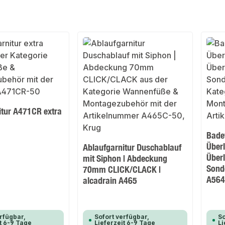
itur A471CR extra
Bade
Über
Ablaufgarnitur Duschablauf
Überl
mit Siphon | Abdeckung
Sond
70mm CLICK/CLACK |
A56
alcadrain A465
rfügbar,
Sofort verfügbar,
So
t 6-9 Tage
Lieferzeit 6-9 Tage
Li