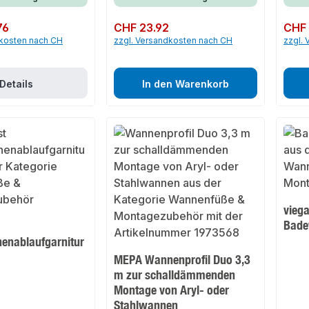
76
Regulärer Preis:
CHF 23.92
Regulär
CHF 
dkosten nach CH
zzgl. Versandkosten nach CH
zzgl.
Details
In den Warenkorb
vieg
Bade
enablaufgarnitur
MEPA Wannenprofil Duo 3,3
m zur schalldämmenden
Montage von Aryl- oder
Stahlwannen