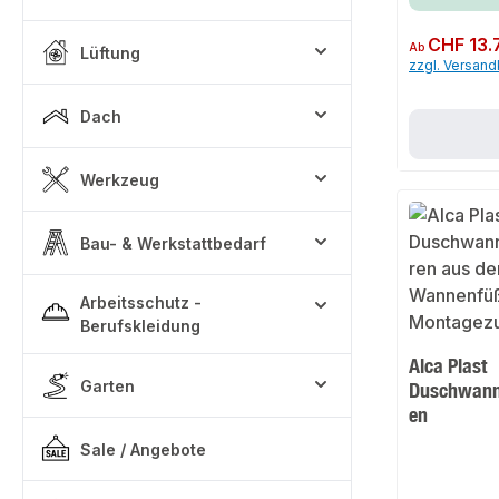
Regulärer Preis:
CHF 13.
Ab
Lüftung
zzgl. Versan
Dach
Werkzeug
Bau- & Werkstattbedarf
Arbeitsschutz -
Berufskleidung
Alca Plast
Garten
Duschwann
en
Sale / Angebote