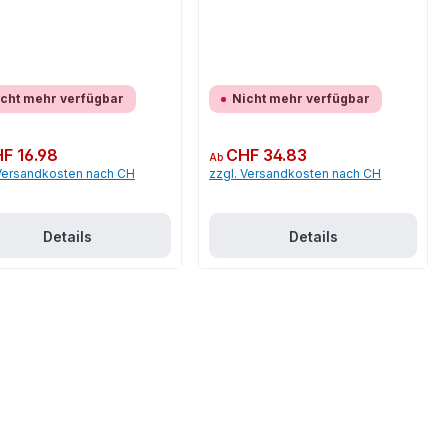
cht mehr verfügbar
Nicht mehr verfügbar
er Preis:
F 16.98
Regulärer Preis:
CHF 34.83
Ab
 Versandkosten nach CH
zzgl. Versandkosten nach CH
Details
Details