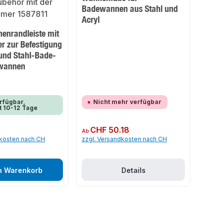
Badewannen aus Stahl und
Acryl
nrandleiste mit
 zur Befestigung
 und Stahl-Bade-
wannen
rfügbar,
Nicht mehr verfügbar
t 10-12 Tage
Regulärer Preis:
CHF 50.18
Ab
dkosten nach CH
zzgl. Versandkosten nach CH
n Warenkorb
Details