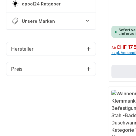
qpool24 Ratgeber
Unsere Marken
Sofort ve
Lieferzei
Regulärer Preis:
CHF 17.
Hersteller
Ab
zzgl. Versan
Preis