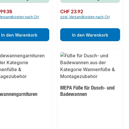
er Preis:
99.38
Regulärer Preis:
CHF 23.92
 Versandkosten nach CH
zzgl. Versandkosten nach CH
In den Warenkorb
In den Warenkorb
a
MEPA Füße für Dusch- und
wannengarnituren
Badewannen