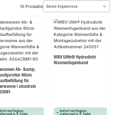
10 Produkte
WBV Ulith® Hydrodicht
Wannenfugenband
wannen Ab- &amp;
laufgarnitur 80cm
aufbefüllung für
erwanne | alcadrain
4CRM1
fort verfügbar,
Sofort verfügbar,
eferzeit 6-9 Tage
Lieferzeit 6-9 Tage