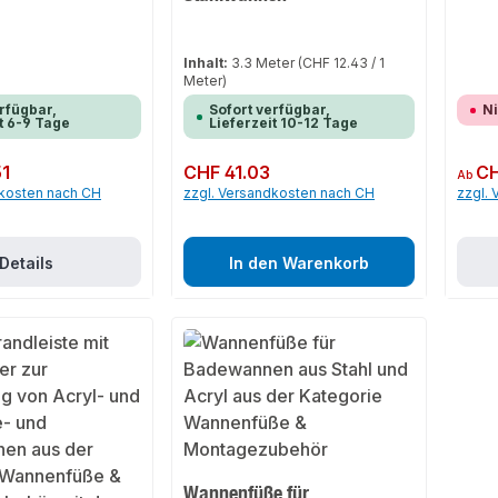
Inhalt:
3.3 Meter
(CHF 12.43 / 1
Meter)
rfügbar,
Sofort verfügbar,
Ni
t 6-9 Tage
Lieferzeit 10-12 Tage
51
Regulärer Preis:
CHF 41.03
Regulär
CH
Ab
dkosten nach CH
zzgl. Versandkosten nach CH
zzgl.
Details
In den Warenkorb
Wannenfüße für