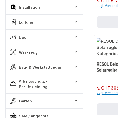
CHF 517
Ab
zzgl. Versan
Installation
Lüftung
Dach
Werkzeug
RESOL Delt
Bau- & Werkstattbedarf
Solarregler
Arbeitsschutz -
Berufskleidung
Regulärer Preis:
CHF 30
Ab
zzgl. Versan
Garten
Sale / Angebote