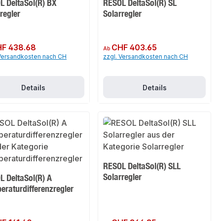
L DeltaSol(R) BX
RESOL DeltaSol(R) SL
regler
Solarregler
er Preis:
F 438.68
Regulärer Preis:
CHF 403.65
Ab
 Versandkosten nach CH
zzgl. Versandkosten nach CH
Details
Details
RESOL DeltaSol(R) SLL
Solarregler
L DeltaSol(R) A
eraturdifferenzregler
er Preis:
Regulärer Preis: