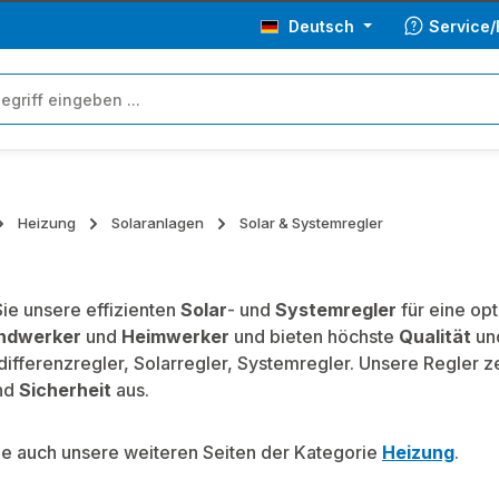
Deutsch
Service/
Heizung
Solaranlagen
Solar & Systemregler
ie unsere effizienten
Solar
- und
Systemregler
für eine op
ndwerker
und
Heimwerker
und bieten höchste
Qualität
un
ifferenzregler, Solarregler, Systemregler. Unsere Regler z
nd
Sicherheit
aus.
e auch unsere weiteren Seiten der Kategorie
Heizung
.