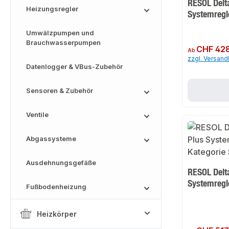
RESOL Delt
Heizungsregler
Systemregl
Umwälzpumpen und
Brauchwasserpumpen
Regulärer Preis:
CHF 42
Ab
zzgl. Versan
Datenlogger & VBus-Zubehör
Sensoren & Zubehör
Ventile
Abgassysteme
Ausdehnungsgefäße
RESOL Delt
Systemregl
Fußbodenheizung
Heizkörper
Regulärer Preis: