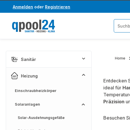
Anmelden
oder
Registrieren
um Hauptinhalt springen
Zur Suche springen
Home
Sanitär
Heizung
Entdecken S
ideal für
Ha
Einschraubheizkörper
Temperaturd
Präzision
u
Solaranlagen
Besuchen Si
Solar-Ausdehnungsgefäße