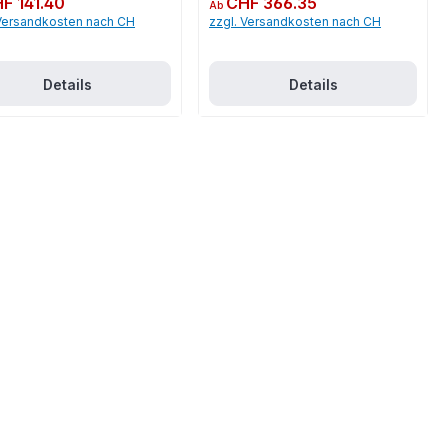
F 141.40
CHF 366.35
Ab
 Versandkosten nach CH
zzgl. Versandkosten nach CH
Details
Details