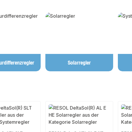
lerie überspringen
rdifferenzregler
Solarregler