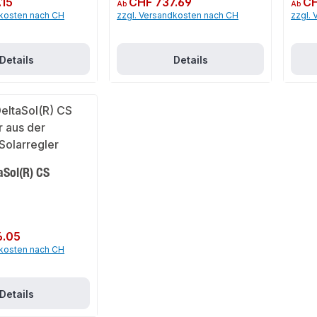
.15
CHF 737.69
CH
Ab
Ab
dkosten nach CH
zzgl. Versandkosten nach CH
zzgl.
Details
Details
aSol(R) CS
6.05
dkosten nach CH
Details