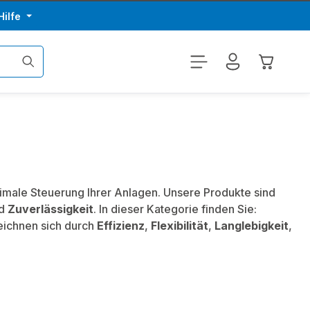
Hilfe
Warenkor
timale Steuerung Ihrer Anlagen. Unsere Produkte sind
d
Zuverlässigkeit
. In dieser Kategorie finden Sie:
eichnen sich durch
Effizienz
,
Flexibilität
,
Langlebigkeit
,