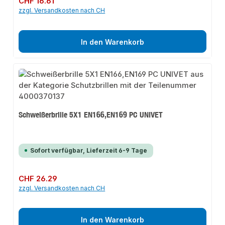
CHF 16.61
zzgl. Versandkosten nach CH
In den Warenkorb
Schweißerbrille 5X1 EN166,EN169 PC UNIVET
Sofort verfügbar, Lieferzeit 6-9 Tage
Regulärer Preis:
CHF 26.29
zzgl. Versandkosten nach CH
In den Warenkorb