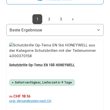
1
2
3
Seite
Seite
Seite
Schutzbrille Op-Tema EN 166 HONEYWELL
Sofort verfügbar, Lieferzeit 6-9 Tage
Regulärer Preis:
CHF 18.16
Ab
zzgl. Versandkosten nach CH