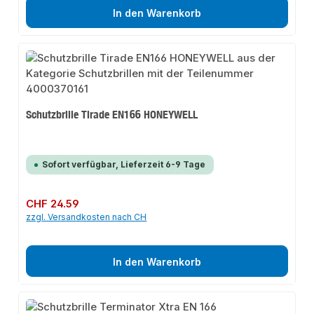
In den Warenkorb
Schutzbrille Tirade EN166 HONEYWELL
Sofort verfügbar, Lieferzeit 6-9 Tage
Regulärer Preis:
CHF 24.59
zzgl. Versandkosten nach CH
In den Warenkorb