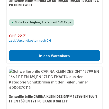
Schweißerbrille Millenia 2G EN 166,EN 169,EN 170,EN 172
PC HONEYWELL
Sofort verfügbar, Lieferzeit 6-9 Tage
Regulärer Preis:
CHF 22.71
zzgl. Versandkosten nach CH
In den Warenkorb
Schweißerbrille CARINA KLEIN DESIGN™ 12799 EN 166 1
FT,EN 169,EN 171 PC EKASTU SAFETY