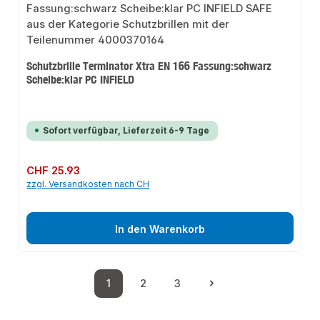
Schutzbrille Terminator Xtra EN 166 Fassung:schwarz
Scheibe:klar PC INFIELD
Sofort verfügbar, Lieferzeit 6-9 Tage
Regulärer Preis:
CHF 25.93
zzgl. Versandkosten nach CH
In den Warenkorb
1
2
3
Seite
Seite
Seite