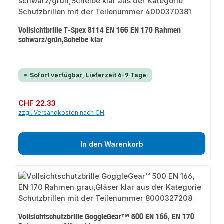
Vollsichtbrille T-Spex 8114 EN 166 EN 170 Rahmen
schwarz/grün,Scheibe klar
Sofort verfügbar, Lieferzeit 6-9 Tage
Regulärer Preis:
CHF 22.33
zzgl. Versandkosten nach CH
In den Warenkorb
Vollsichtschutzbrille GoggleGear™ 500 EN 166, EN 170