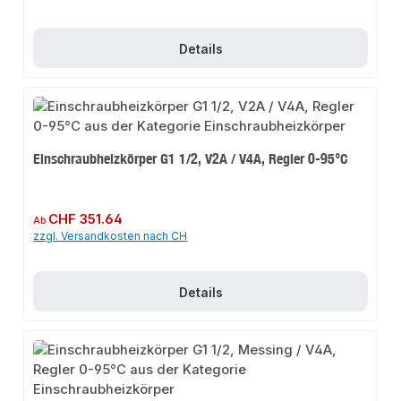
Details
Einschraubheizkörper G1 1/2, V2A / V4A, Regler 0-95°C
Regulärer Preis:
CHF 351.64
Ab
zzgl. Versandkosten nach CH
Details