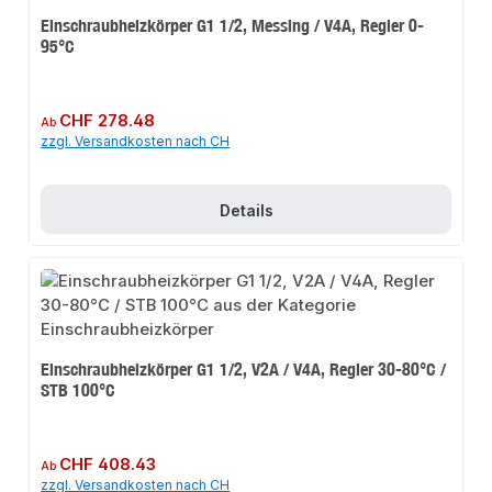
Einschraubheizkörper G1 1/2, Messing / V4A, Regler 0-
95°C
Regulärer Preis:
CHF 278.48
Ab
zzgl. Versandkosten nach CH
Details
Einschraubheizkörper G1 1/2, V2A / V4A, Regler 30-80°C /
STB 100°C
Regulärer Preis:
CHF 408.43
Ab
zzgl. Versandkosten nach CH