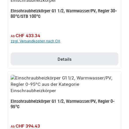
Einschraubheizkörper G1 1/2, Warmwasser/PV, Regler 30-
80°C/STB 100°C
Regulärer Preis:
CHF 433.34
Ab
zzgl. Versandkosten nach CH
Details
Einschraubheizkörper G1 1/2, Warmwasser/PV, Regler 0-
95°C
Regulärer Preis:
CHF 394.43
Ab