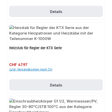
Details
Heizstab für Regler der KTX Serie
Regulärer Preis:
CHF 47.97
zzgl. Versandkosten nach CH
Details