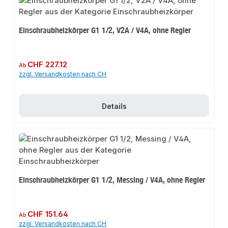
Einschraubheizkörper G1 1/2, V2A / V4A, ohne Regler
Regulärer Preis:
CHF 227.12
Ab
zzgl. Versandkosten nach CH
Details
Einschraubheizkörper G1 1/2, Messing / V4A, ohne Regler
Regulärer Preis:
CHF 151.64
Ab
zzgl. Versandkosten nach CH