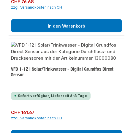
Regulärer Preis:
CHF 76.68
zzgl. Versandkosten nach CH
In den Warenkorb
VFD 1-12 l Solar/Trinkwasser - Digital Grundfos Direct
Sensor
Sofort verfügbar, Lieferzeit 6-8 Tage
Regulärer Preis:
CHF 161.67
zzgl. Versandkosten nach CH