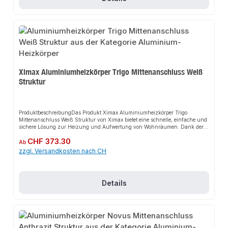
AluminiumDesign: Modern und ästhetischIn unserem Sortiment finden Sie
auch passende Thermostatventile sowie weitere Heizkörper für den
Anschluss.
Ximax Aluminiumheizkörper Trigo Mittenanschluss Weiß
Struktur
ProduktbeschreibungDas Produkt Ximax Aluminiumheizkörper Trigo
Mittenanschluss Weiß Struktur von Ximax bietet eine schnelle, einfache und
sichere Lösung zur Heizung und Aufwertung von Wohnräumen. Dank der
perfekten Harmonie von modernem Aussehen und weichen Linien sorgt es
Regulärer Preis:
CHF 373.30
für perfekten Halt und passt sich flexibel an verschiedene Wohn- und
Ab
Arbeitsbereiche an. Das robuste Design und die einfache Montage machen
zzgl. Versandkosten nach CH
dieses Produkt zu einer zuverlässigen Wahl für jede
Installation.EigenschaftenElegantes DesignMittenanschlussKompatibel mit
gängigen HeizsystemenHochwertige
VerarbeitungAnwendungsbereicheWohnräumeArbeitsbereicheModerne
Details
DekorationProduktdatenFarbe: Weiß StrukturMaterial: AluminiumDesign:
Weiche LinienIn unserem Sortiment finden Sie auch passende
Heizungszubehör sowie weitere Heizkörper für den Anschluss.