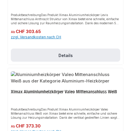
ProduktbeschreibungDas Produkt Ximax Aluminiumheizkörper Levis
Mittenanschluss Anthrazit Struktur von Ximax bietet eine schnelle, einfache
und sichere Lösung zur Raumheizungsinstallation. Dank des modernen 50
mm Mittenanschlusses sorgt es für perfekten Halt und passt sich flexibel an
Regulärer Preis:
CHF 303.65
verschiedene Wohnräume an. Das robuste Design und die einfache Montage
Ab
machen dieses Produkt zu einer zuverlässigen Wahl für jede Installation. Der
zzgl. Versandkosten nach CH
Heizkörper überzeugt mit seinem ästhetischen Design und sorgt für noch
mehr Wohlfühlcharakter.EigenschaftenModernes DesignRobuste
BauweiseEinfache Montage50 mm
MittenanschlussAnwendungsbereicheWohnräumeBürosGewerbliche
Details
RäumeProduktdatenMaterial: AluminiumFarbe: Anthrazit
StrukturAnschluss: MittenanschlussIn unserem Sortiment finden Sie auch
passende Zubehörteile sowie weitere Produkte für den Anschluss.
Ximax Aluminiumheizkörper Valeo Mittenanschluss Weiß
ProduktbeschreibungDas Produkt Ximax Aluminiumheizkörper Valeo
Mittenanschluss Weiß von Ximax bietet eine schnelle, einfache und sichere
Lösung zur Heizungsinstallation. Dank der vertikal gestreiften Linien sorgt
es für perfekten Halt und passt sich flexibel an verschiedene Wohnräume an.
Regulärer Preis:
CHF 373.30
Das robuste Design und die einfache Montage machen dieses Produkt zu
Ab
einer zuverlässigen Wahl für jede Installation.EigenschaftenModernes