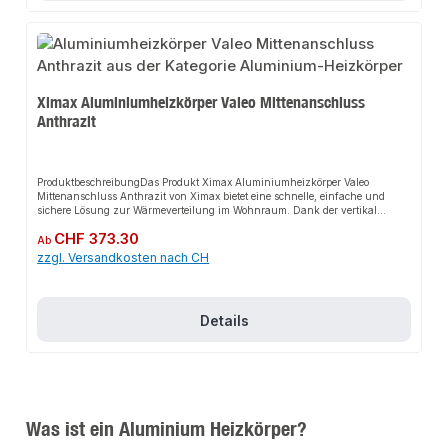
Sortiment finden Sie auch passende Thermostatventile sowie weitere
Heizkörper für den Anschluss.
Ximax Aluminiumheizkörper Valeo Mittenanschluss
Anthrazit
ProduktbeschreibungDas Produkt Ximax Aluminiumheizkörper Valeo
Mittenanschluss Anthrazit von Ximax bietet eine schnelle, einfache und
sichere Lösung zur Wärmeverteilung im Wohnraum. Dank der vertikal
gestreiften Linien und der modernen Heizkörperfront sorgt es nicht nur für
Regulärer Preis:
CHF 373.30
perfekten Halt, sondern auch für ein stilvolles Erscheinungsbild, das sich
Ab
nahtlos in jedes Interieur einfügt. Das robuste Design und die einfache
zzgl. Versandkosten nach CH
Montage machen dieses Produkt zu einer zuverlässigen Wahl für jede
Installation.EigenschaftenVertikal gestreifte LinienModerne
HeizkörperfrontKombinierbar mit handelsüblichen
ThermostatventilenHandwerkerqualität Made in
Details
EuropeAnwendungsbereicheWohnräumeHandtuchwärmerHandtuchtrockner
ProduktdatenFarbe: AnthrazitMaterial: AluminiumMontage: WandmontageIn
unserem Sortiment finden Sie auch passende Thermostatventile sowie
weitere Heizkörper für den Anschluss.
Was ist ein Aluminium Heizkörper?