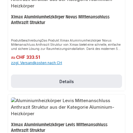
Ximax Aluminiumheizkörper Novus Mittenanschluss
Anthrazit Struktur
ProduktbeschreibungDas Produkt Ximax Aluminiumheizkörper Novus
Mittenanschluss Anthrazit Struktur von Ximax bietet eine schnelle, einfache
und sichere Lösung zur Raumheizungsinstallation. Dank des modernen 50
mm Mittenanschlusses sorgt es für perfekten Halt und passt sich flexibel an
Regulärer Preis:
CHF 333.51
verschiedene Wohnräume an. Das robuste Design und die einfache Montage
Ab
machen dieses Produkt zu einer zuverlässigen Wahl für jede Installation. Der
zzgl. Versandkosten nach CH
Heizkörper überzeugt durch sein einzigartiges Erscheinungsbild aus
horizontalen Vierkant-Sammelrohren und vertikalen
Ovalpaneelen.EigenschaftenModernes DesignRobuste BauweiseEinfache
Montage50 mm
Details
MittenanschlussAnwendungsbereicheWohnräumeBürosGewerbliche
RäumeProduktdatenMaterial: AluminiumFarbe: Anthrazit
StrukturAnschluss: MittenanschlussIn unserem Sortiment finden Sie auch
passende Zubehörteile sowie weitere Produkte für den Anschluss.
Ximax Aluminiumheizkörper Levis Mittenanschluss
Anthrazit Struktur