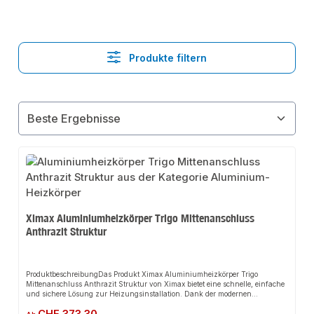
Produkte filtern
Ximax Aluminiumheizkörper Trigo Mittenanschluss
Anthrazit Struktur
ProduktbeschreibungDas Produkt Ximax Aluminiumheizkörper Trigo
Mittenanschluss Anthrazit Struktur von Ximax bietet eine schnelle, einfache
und sichere Lösung zur Heizungsinstallation. Dank der modernen
Aluminiumkonstruktion sorgt es für eine effiziente Wärmeverteilung und
Regulärer Preis:
passt sich flexibel an verschiedene Heizsysteme an. Das robuste Design und