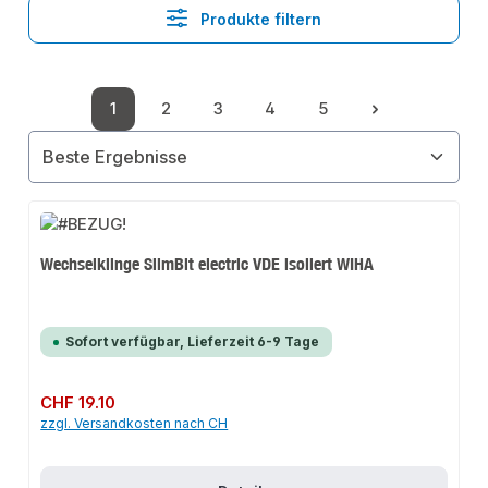
Produkte filtern
1
2
3
4
5
Seite
Seite
Seite
Seite
Seite
Wechselklinge SlimBit electric VDE isoliert WIHA
Sofort verfügbar, Lieferzeit 6-9 Tage
Regulärer Preis:
CHF 19.10
zzgl. Versandkosten nach CH