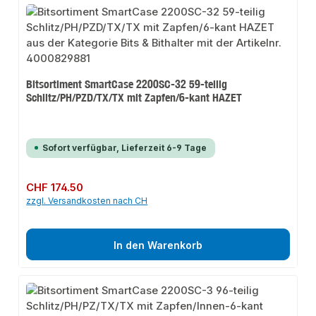
Bitsortiment SmartCase 2200SC-32 59-teilig
Schlitz/PH/PZD/TX/TX mit Zapfen/6-kant HAZET
Sofort verfügbar, Lieferzeit 6-9 Tage
Regulärer Preis:
CHF 174.50
zzgl. Versandkosten nach CH
In den Warenkorb