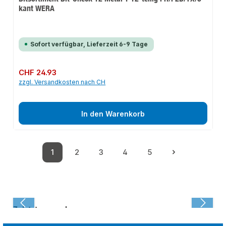
kant WERA
Sofort verfügbar, Lieferzeit 6-9 Tage
Regulärer Preis:
CHF 24.93
zzgl. Versandkosten nach CH
In den Warenkorb
1
2
3
4
5
Seite
Seite
Seite
Seite
Seite
Zuletzt angesehen: