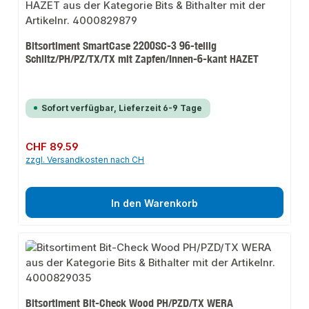
Bitsortiment SmartCase 2200SC-3 96-teilig
Schlitz/PH/PZ/TX/TX mit Zapfen/Innen-6-kant HAZET
Sofort verfügbar, Lieferzeit 6-9 Tage
Regulärer Preis:
CHF 89.59
zzgl. Versandkosten nach CH
In den Warenkorb
Bitsortiment Bit-Check Wood PH/PZD/TX WERA