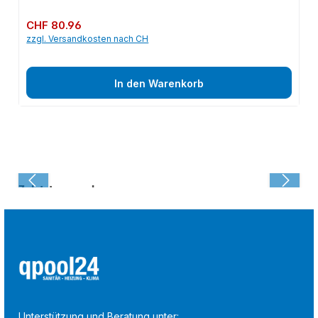
Regulärer Preis:
CHF 80.96
zzgl. Versandkosten nach CH
In den Warenkorb
Zuletzt angesehen:
Unterstützung und Beratung unter: