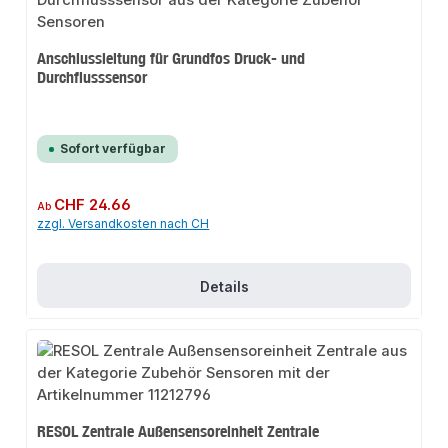
Anschlussleitung für Grundfos Druck- und
Durchflusssensor
Sofort verfügbar
Regulärer Preis:
CHF 24.66
Ab
zzgl. Versandkosten nach CH
Details
RESOL Zentrale Außensensoreinheit Zentrale