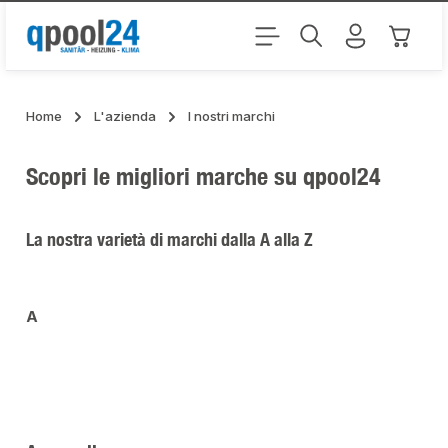
Passa al contenuto principale
Il carr
Home
L'azienda
I nostri marchi
Scopri le migliori marche su qpool24
La nostra varietà di marchi dalla A alla Z
A