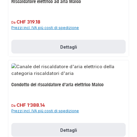
Riscaldatore elettrico ad aria Maico
Prezzo normale:
CHF 319.18
Da
Prezzi incl. IVA più costi di spedizione
Dettagli
Condotto del riscaldatore d'aria elettrico Maico
Prezzo normale:
CHF 1’388.14
Da
Prezzi incl. IVA più costi di spedizione
Dettagli