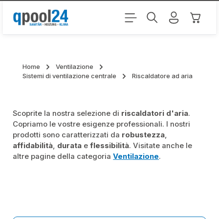
Passa al contenuto principale
Il carr
Home
Ventilazione
Sistemi di ventilazione centrale
Riscaldatore ad aria
Scoprite la nostra selezione di
riscaldatori d'aria
.
Copriamo le vostre esigenze professionali. I nostri
prodotti sono caratterizzati da
robustezza
,
affidabilità
,
durata
e
flessibilità
. Visitate anche le
altre pagine della categoria
Ventilazione
.