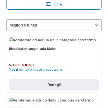
Filtro
Riscaldatore acqua-aria Maico
Prezzo normale:
CHF 638.93
Da
Prezzi incl. IVA più costi di spedizione
Dettagli