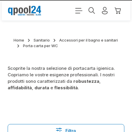
Passa al contenuto principale
Il carr
Home
Sanitario
Accessori per il bagno e sanitari
Porta carta per WC
Scoprite la nostra selezione di portacarta igienica.
Copriamo le vostre esigenze professionali. I nostri
prodotti sono caratterizzati da
robustezza
,
affidabilità
,
durata
e
flessibilità
.
Filtro