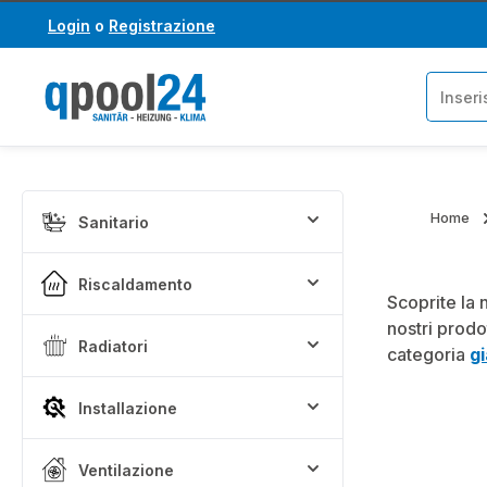
Login
o
Registrazione
assa al contenuto principale
Salta alla ricerca
Home
Sanitario
Riscaldamento
Scoprite la 
nostri prodo
Radiatori
categoria
g
Installazione
Ventilazione