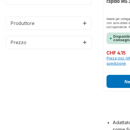
rapido MS 3
Ideale per colleg
Produttore
non sono dotati d
corrispondente. A
S60 x 6 filettatu
(filettatura di c
Disponibi
plastica HDPE ne
consegna
Prezzo
3/4'', larghezz
solo per acqua di
Prezzo normale:
CHF 4.15
Prezzi incl. IV
spedizione
Ne
Adattato
come S6