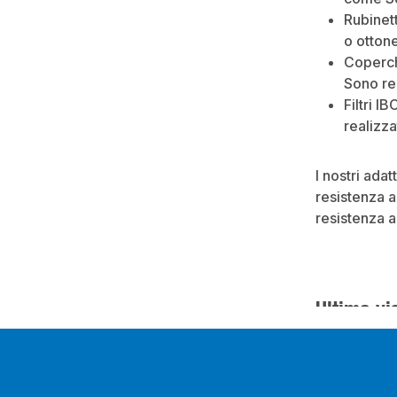
Rubinett
o ottone
Coperch
Sono rea
Filtri I
realizza
I nostri adat
resistenza a
resistenza a
Ultima vi