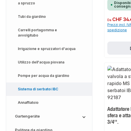
Disponibi
a spruzzo
consegna
Tubi da giardino
Prezzo normale:
CHF 34.
Da
Prezzi incl. IV
Carrelli portagomma e
spedizione
avvolgitubo
Irrigazione e spruzzatori d'acqua
Utilizzo dell'acqua piovana
Pompe per acqua da giardino
Sistema di serbatoi IBC
Annaffiatoio
Adattatore 
sfera e att
Gartengeräte
3/4''.
Pulitore da giardino