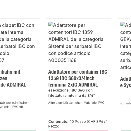
nhahn mit
Adattatore per container IBC
tzen
1359 IBC S60x3/4inch
Adatt
nde ADMIRAL
femmina 2xIG ADMIRAL
e Sy
esecuzione:
IBC S60 con
filettatura interna da 3/4″
Weitere technische
Altre proprietà tecniche:- Materiale: PVC
sul si
Material: PVCmit
Contenuto:
40 Pezzo
(CHF 3.96 / 1
Pezzo)