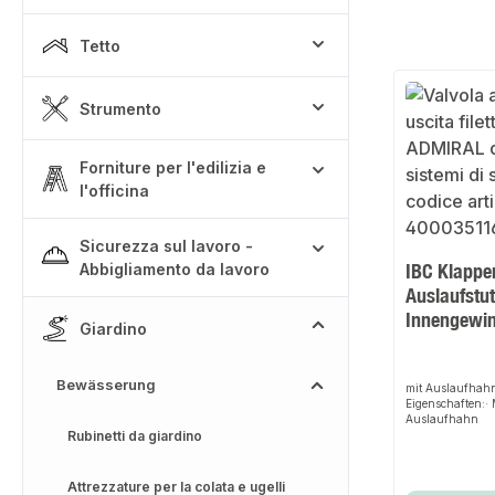
Tetto
Strumento
Forniture per l'edilizia e
l'officina
Sicurezza sul lavoro -
IBC Klappe
Abbigliamento da lavoro
Auslaufstu
Innengewi
Giardino
Bewässerung
mit Auslaufhahn
Eigenschaften:· 
Auslaufhahn
Rubinetti da giardino
Attrezzature per la colata e ugelli