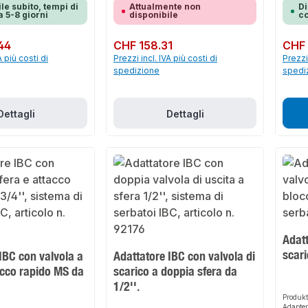
le subito, tempi di
Attualmente non
Di
 5-8 giorni
disponibile
co
44
Prezzo normale:
CHF 158.31
Prezzo 
CHF 
A più costi di
Prezzi incl. IVA più costi di
Prezzi 
spedizione
spedi
Dettagli
Dettagli
Adatt
scari
IBC con valvola a
Adattatore IBC con valvola di
acco rapido MS da
scarico a doppia sfera da
1/2''.
Produk
Adapter