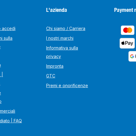
L'azienda
Payment 
o accedi
Chi siamo / Carriera
i sulla
I nostri marchi
e
Informativa sulla
privacy
o
Impronta
 |
GTC
i
Premi e onorificenze
e
o
merciali
diato | FAQ