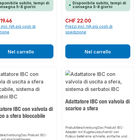
sponibile subito, tempi di
Disponibile subito, tempi di
nsegna 5-8 giorni
consegna 5-8 giorni
normale:
19.46
Prezzo normale:
CHF 22.00
incl. IVA più costi di
Prezzi incl. IVA più costi di
zione
spedizione
Nel carrello
Nel carrello
Adattatore IBC con valvola di
scarico a sfera
atore IBC con valvola di
co a sfera bloccabile
ProduktbeschreibungDas Produkt IBC-
Adapter mit Kugelauslaufventil von
tbeschreibungDas Produkt IBC-
Puteus bietet eine schnelle, einfache und
 mit abschließbarem