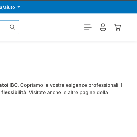
a/aiuto
Il carrel
atoi IBC
. Copriamo le vostre esigenze professionali. I
e
flessibilità
. Visitate anche le altre pagine della