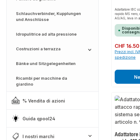
Adattatore IBC co
Schlauchverbinder, Kupplungen
rapido MS nero, 
AG/AG, leva in ac
und Anschlüsse
rapido MS 3/4''
mm, utilizzare s
Disponibi
servizio/industri
consegna
Idropulitrice ad alta pressione
Prezzo normale:
CHF 16.50
Costruzioni a terrazza
Prezzi incl. IV
spedizione
Bänke und Sitzgelegenheiten
Ne
Ricambi per macchine da
giardino
% Vendita di azioni
Guida qpool24
Adattatore 
I nostri marchi