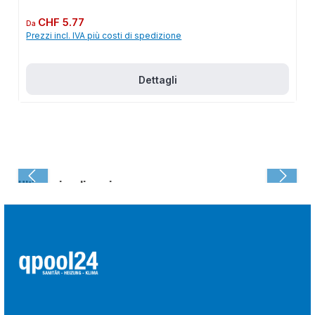
Prezzo normale:
CHF 5.77
Da
Prezzi incl. IVA più costi di spedizione
Dettagli
Ultima visualizzazione: