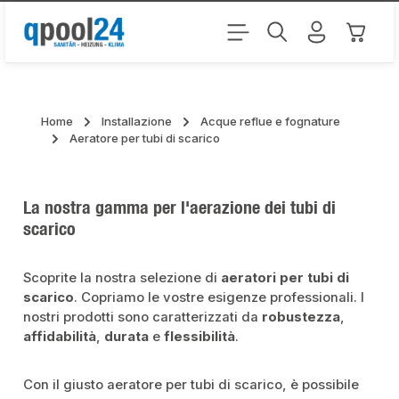
Passa al contenuto principale
Il carr
Home
Installazione
Acque reflue e fognature
Aeratore per tubi di scarico
La nostra gamma per l'aerazione dei tubi di
scarico
Scoprite la nostra selezione di
aeratori per tubi di
scarico
. Copriamo le vostre esigenze professionali. I
nostri prodotti sono caratterizzati da
robustezza
,
affidabilità
,
durata
e
flessibilità
.
Con il giusto aeratore per tubi di scarico, è possibile