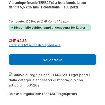
Vite autoperforante TERRASYS a testa bombata con
flangia 5,5 x 25 mm, 1 confezione = 100 pezzi
Contenuto:
100 Pezzo
(CHF 0.44 / 1 Pezzo)
Disponibile subito, tempi di consegna 10-12 giorni
Prezzo normale:
CHF 44.38
Prezzi incl. IVA più costi di spedizione
Nel carrello
Chiave di regolazione TERRASYS ErgoSpeed®