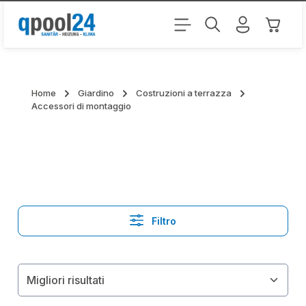
Passa al contenuto principale
Il carr
Home
Giardino
Costruzioni a terrazza
Accessori di montaggio
Filtro