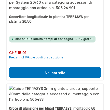
Connettore longitudinale in plastica TERRASYS per il
sistema 20/60
Disponibile subito, tempi di consegna 10-12 giorni
Prezzo normale:
CHF 15.01
Prezzi incl. IVA più costi di spedizione
Nel carrello
Croce di giunzione per binari TERRASYS, montaggio 60