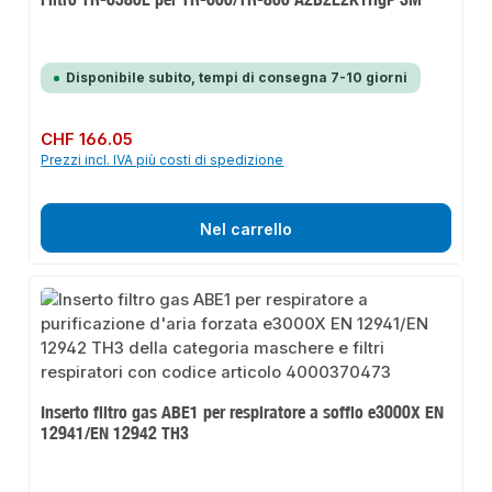
Disponibile subito, tempi di consegna 7-10 giorni
Prezzo normale:
CHF 166.05
Prezzi incl. IVA più costi di spedizione
Nel carrello
Inserto filtro gas ABE1 per respiratore a soffio e3000X EN
12941/EN 12942 TH3