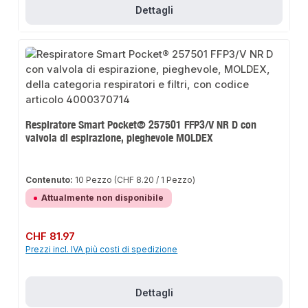
Dettagli
Respiratore Smart Pocket® 257501 FFP3/V NR D con
valvola di espirazione, pieghevole MOLDEX
Contenuto:
10 Pezzo
(CHF 8.20 / 1 Pezzo)
Attualmente non disponibile
Prezzo normale:
CHF 81.97
Prezzi incl. IVA più costi di spedizione
Dettagli