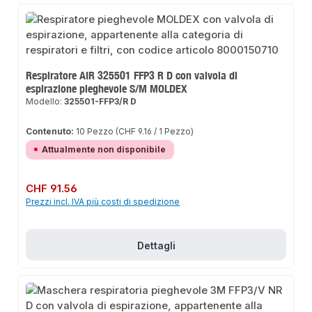
Respiratore AIR 325501 FFP3 R D con valvola di
espirazione pieghevole S/M MOLDEX
Modello:
325501-FFP3/R D
Contenuto:
10 Pezzo
(CHF 9.16 / 1 Pezzo)
Attualmente non disponibile
Prezzo normale:
CHF 91.56
Prezzi incl. IVA più costi di spedizione
Dettagli