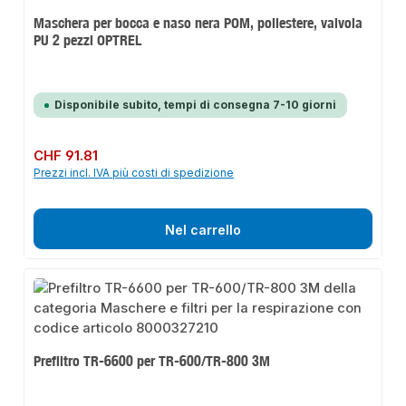
Maschera per bocca e naso nera POM, poliestere, valvola
PU 2 pezzi OPTREL
Disponibile subito, tempi di consegna 7-10 giorni
Prezzo normale:
CHF 91.81
Prezzi incl. IVA più costi di spedizione
Nel carrello
Prefiltro TR-6600 per TR-600/TR-800 3M