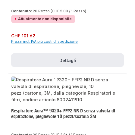
Contenuto:
20 Pezzo
(CHF 5.08 / 1 Pezzo)
Attualmente non disponibile
Prezzo normale:
CHF 101.62
Prezzi incl. IVA più costi di spedizione
Dettagli
Respiratore Aura™ 9320+ FFP2 NR D senza valvola di
espirazione, pieghevole 10 pezzi/scatola 3M
Contenuto:
20 Pezzo
(CHF 2.86 / 1 Pezzo)