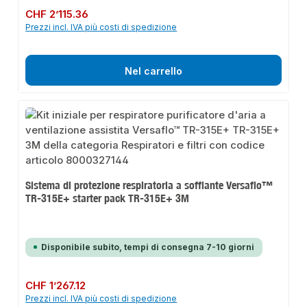
Prezzo normale:
CHF 2’115.36
Prezzi incl. IVA più costi di spedizione
Nel carrello
Sistema di protezione respiratoria a soffiante Versaflo™
TR-315E+ starter pack TR-315E+ 3M
Disponibile subito, tempi di consegna 7-10 giorni
Prezzo normale:
CHF 1’267.12
Prezzi incl. IVA più costi di spedizione