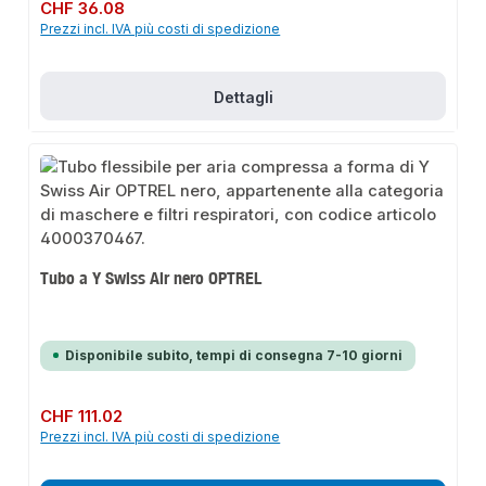
Prezzo normale:
CHF 36.08
Prezzi incl. IVA più costi di spedizione
Dettagli
Tubo a Y Swiss Air nero OPTREL
Disponibile subito, tempi di consegna 7-10 giorni
Prezzo normale:
CHF 111.02
Prezzi incl. IVA più costi di spedizione