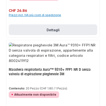
Prezzo normale:
CHF 26.86
Prezzi incl. IVA più costi di spedizione
Dettagli
Maschera respiratoria Aura™ 9310+ FFP1 NR D senza
valvola di espirazione pieghevole 3M
Contenuto:
20 Pezzo
(CHF 1.80 / 1 Pezzo)
Attualmente non disponibile