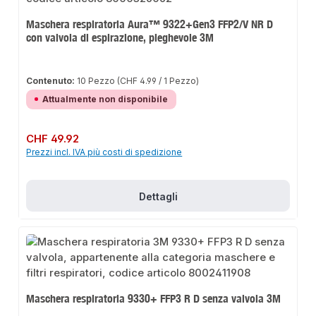
Maschera respiratoria Aura™ 9322+Gen3 FFP2/V NR D
con valvola di espirazione, pieghevole 3M
Contenuto:
10 Pezzo
(CHF 4.99 / 1 Pezzo)
Attualmente non disponibile
Prezzo normale:
CHF 49.92
Prezzi incl. IVA più costi di spedizione
Dettagli
Maschera respiratoria 9330+ FFP3 R D senza valvola 3M