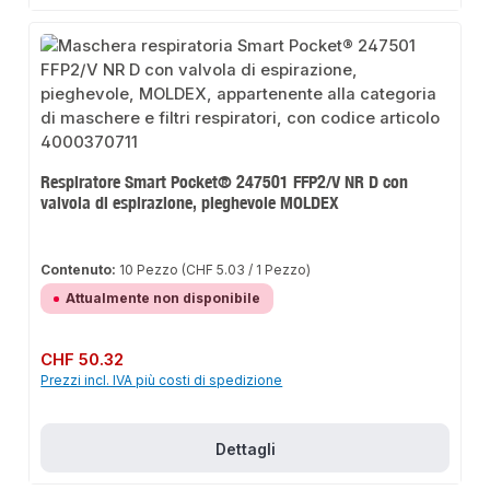
Respiratore Smart Pocket® 247501 FFP2/V NR D con
valvola di espirazione, pieghevole MOLDEX
Contenuto:
10 Pezzo
(CHF 5.03 / 1 Pezzo)
Attualmente non disponibile
Prezzo normale:
CHF 50.32
Prezzi incl. IVA più costi di spedizione
Dettagli