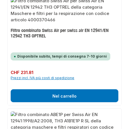
Filtro combinato Swiss Air per swiss air EN 12941/EN
12942 TH3 OPTREL
Disponibile subito, tempi di consegna 7-10 giorni
Prezzo normale:
CHF 231.81
Prezzi incl. IVA più costi di spedizione
Nel carrello