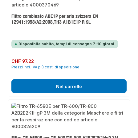
Filtro combinato ABE1P per aria svizzera EN
12941:1998/A2:2008,TH3 A1B1E1P R SL
Disponibile subito, tempi di consegna 7-10 giorni
Prezzo normale:
CHF 97.22
Prezzi incl. IVA più costi di spedizione
Nel carrello
Filtro TR-6580E per TR-600/TR-800 A2B2E2K1HgP 3M