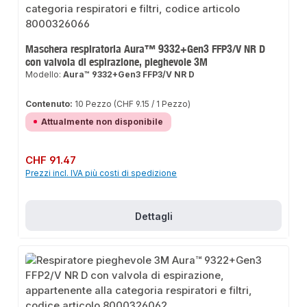
Maschera respiratoria Aura™ 9332+Gen3 FFP3/V NR D
con valvola di espirazione, pieghevole 3M
Modello:
Aura™ 9332+Gen3 FFP3/V NR D
Contenuto:
10 Pezzo
(CHF 9.15 / 1 Pezzo)
Attualmente non disponibile
Prezzo normale:
CHF 91.47
Prezzi incl. IVA più costi di spedizione
Dettagli