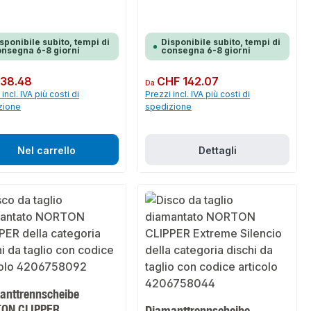
sponibile subito, tempi di
Disponibile subito, tempi di
nsegna 6-8 giorni
consegna 6-8 giorni
normale:
38.48
Prezzo normale:
CHF 142.07
Da
incl. IVA più costi di
Prezzi incl. IVA più costi di
zione
spedizione
Nel carrello
Dettagli
anttrennscheibe
ON CLIPPER
Diamanttrennscheibe