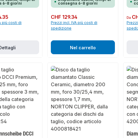
 6-8 giorni
consegna 6-8 giorni
co
.35
Prezzo normale:
CHF 129.34
Prezzo 
CH
Da
A più costi di
Prezzi incl. IVA più costi di
Prezzi 
spedizione
spedi
Dettagli
Nel carrello
nnscheibe DCCI
Diam