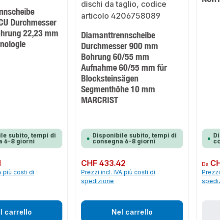
nnscheibe
CU Durchmesser
hrung 22,23 mm
Diamanttrennscheibe
nologie
Durchmesser 900 mm
Bohrung 60/55 mm
Aufnahme 60/55 mm für
Blocksteinsägen
Segmenthöhe 10 mm
MARCRIST
le subito, tempi di
Disponibile subito, tempi di
Di
 6-8 giorni
consegna 6-8 giorni
co
1
Prezzo normale:
CHF 433.42
Prezzo 
CH
Da
A più costi di
Prezzi incl. IVA più costi di
Prezzi 
spedizione
spedi
l carrello
Nel carrello