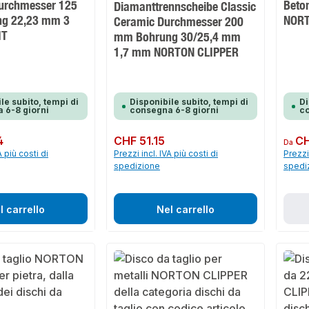
urchmesser 125
Beto
Diamanttrennscheibe Classic
g 22,23 mm 3
NORT
Ceramic Durchmesser 200
IT
mm Bohrung 30/25,4 mm
1,7 mm NORTON CLIPPER
le subito, tempi di
Disponibile subito, tempi di
Di
 6-8 giorni
consegna 6-8 giorni
co
4
Prezzo normale:
CHF 51.15
Prezzo 
CH
Da
A più costi di
Prezzi incl. IVA più costi di
Prezzi 
spedizione
spedi
l carrello
Nel carrello