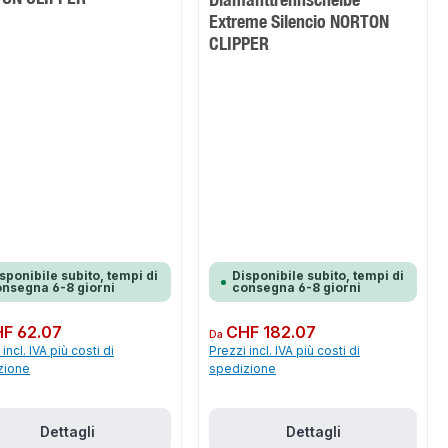
Extreme Silencio NORTON
CLIPPER
sponibile subito, tempi di
Disponibile subito, tempi di
nsegna 6-8 giorni
consegna 6-8 giorni
normale:
F 62.07
Prezzo normale:
CHF 182.07
Da
incl. IVA più costi di
Prezzi incl. IVA più costi di
zione
spedizione
Dettagli
Dettagli