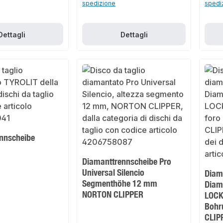
spedizione
spedi
Dettagli
Dettagli
nnscheibe
Diamanttrennscheibe Pro
Universal Silencio
Diam
Segmenthöhe 12 mm
Diam
NORTON CLIPPER
LOCK
Bohr
CLIP