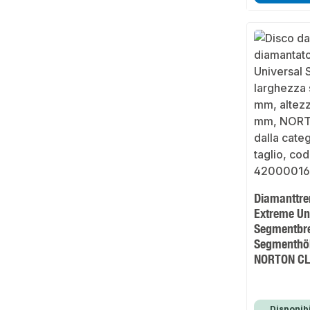
Diamanttre
Extreme Uni
Segmentbre
Segmenthö
NORTON CL
Disponibi