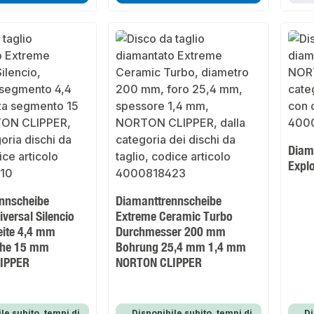
Diam
Expl
nnscheibe
Diamanttrennscheibe
versal Silencio
Extreme Ceramic Turbo
ite 4,4 mm
Durchmesser 200 mm
he 15 mm
Bohrung 25,4 mm 1,4 mm
IPPER
NORTON CLIPPER
le subito, tempi di
Disponibile subito, tempi di
Di