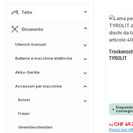
Tetto
Strumento
Utensili manuali
Trockensch
TYROLIT
Batterie e macchine elettriche
Akku-Geräte
Accessori per macchine
Bohrer
Disponibi
consegna
Fräser
Prezzo normale:
CHF 49.
Da
Gewindeschneiden
Prezzi incl. IV