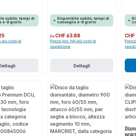
le subito, tempi di
Disponibile subito, tempi di
Di
 6-8 giorni
consegna 6-8 giorni
co
25
Prezzo normale:
CHF 63.88
Prezzo 
CHF 
Da
A più costi di
Prezzi incl. IVA più costi di
Prezzi 
spedizione
spedi
Dettagli
Dettagli
Diam
NORT