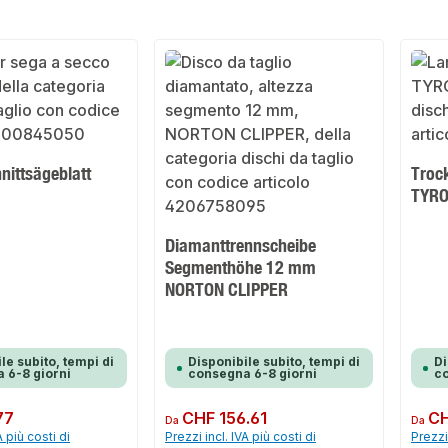
nittsägeblatt
Troc
TYRO
Diamanttrennscheibe
Segmenthöhe 12 mm
NORTON CLIPPER
le subito, tempi di
Disponibile subito, tempi di
Di
 6-8 giorni
consegna 6-8 giorni
co
77
Prezzo normale:
CHF 156.61
Prezzo 
CH
Da
Da
A più costi di
Prezzi incl. IVA più costi di
Prezzi 