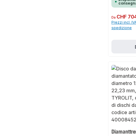
consegna
Prezzo normale:
CHF 704
Da
Prezzi incl. IV
spedizione
Diamanttre