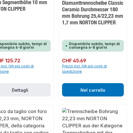
n Segmenthöhe 10 mm
Diamanttrennscheibe Classic
ON CLIPPER
Ceramic Durchmesser 180
mm Bohrung 25,4/22,23 mm
1,7 mm NORTON CLIPPER
sponibile subito, tempi di
Disponibile subito, tempi di
nsegna 6-8 giorni
consegna 6-8 giorni
normale:
F 125.72
Prezzo normale:
CHF 45.69
incl. IVA più costi di
Prezzi incl. IVA più costi di
zione
spedizione
Dettagli
Nel carrello