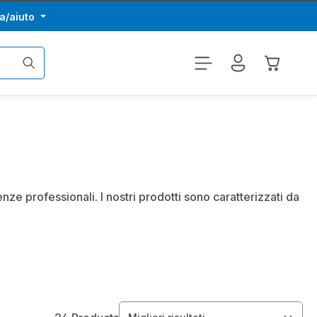
a/aiuto
Il carrel
nze professionali. I nostri prodotti sono caratterizzati da