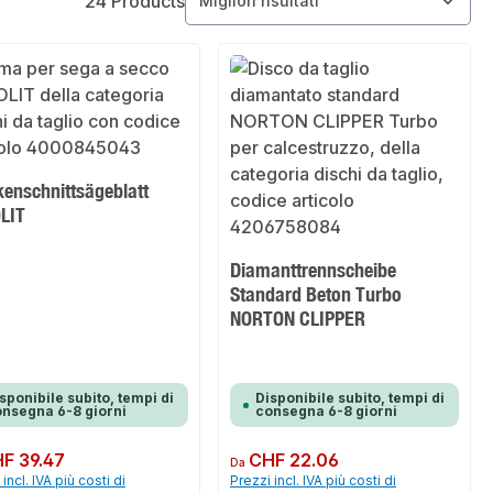
24 Products
kenschnittsägeblatt
LIT
Diamanttrennscheibe
Standard Beton Turbo
NORTON CLIPPER
sponibile subito, tempi di
Disponibile subito, tempi di
nsegna 6-8 giorni
consegna 6-8 giorni
normale:
F 39.47
Prezzo normale:
CHF 22.06
Da
incl. IVA più costi di
Prezzi incl. IVA più costi di