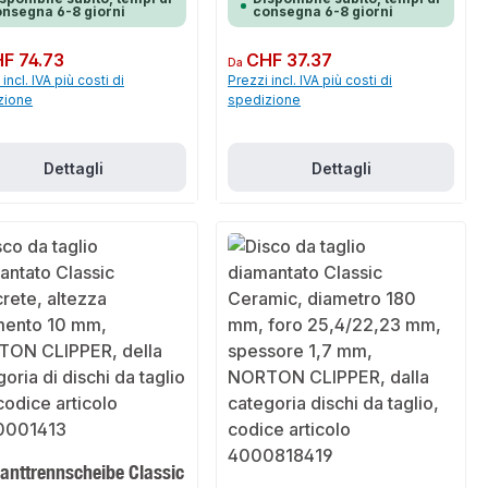
nsegna 6-8 giorni
consegna 6-8 giorni
normale:
F 74.73
Prezzo normale:
CHF 37.37
Da
incl. IVA più costi di
Prezzi incl. IVA più costi di
zione
spedizione
Dettagli
Dettagli
anttrennscheibe Classic