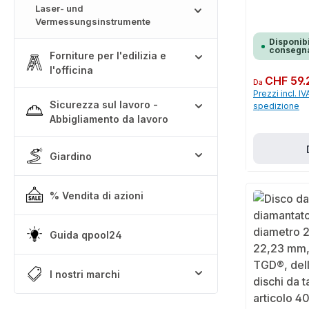
Laser- und
Vermessungsinstrumente
Disponibi
consegna
Forniture per l'edilizia e
l'officina
Prezzo normale:
CHF 59.
Da
Prezzi incl. IV
Sicurezza sul lavoro -
spedizione
Abbigliamento da lavoro
Giardino
% Vendita di azioni
Guida qpool24
I nostri marchi