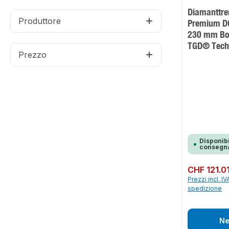
Diamanttre
Produttore
Premium D
230 mm Bo
TGD® Tech
Prezzo
Disponibi
consegna
Prezzo normale:
CHF 121.0
Prezzi incl. IV
spedizione
Ne