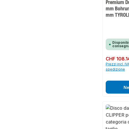
Premium D
mm Bohrun
mm TYROL
Disponibi
consegna
Prezzo normale:
CHF 108.1
Prezzi incl. IV
spedizione
Ne