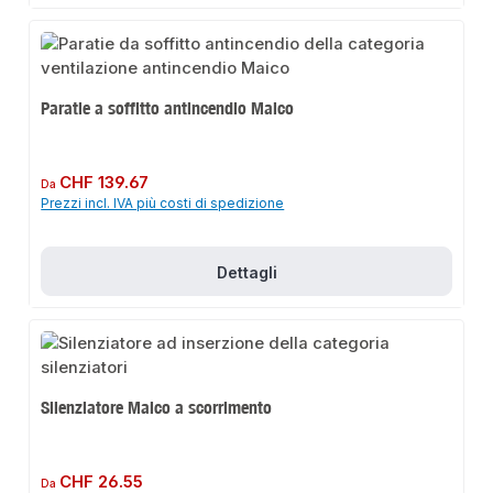
Paratie a soffitto antincendio Maico
Prezzo normale:
CHF 139.67
Da
Prezzi incl. IVA più costi di spedizione
Dettagli
Silenziatore Maico a scorrimento
Prezzo normale:
CHF 26.55
Da