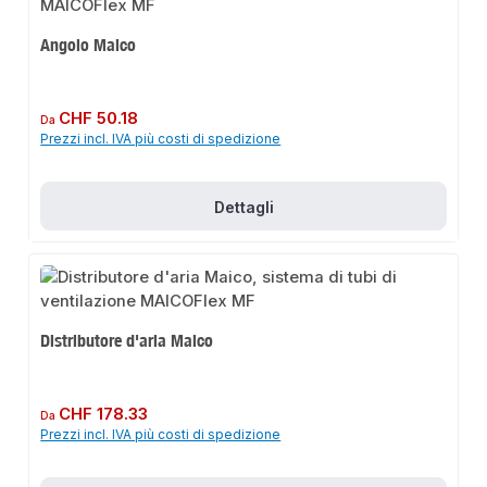
Angolo Maico
Prezzo normale:
CHF 50.18
Da
Prezzi incl. IVA più costi di spedizione
Dettagli
Distributore d'aria Maico
Prezzo normale:
CHF 178.33
Da
Prezzi incl. IVA più costi di spedizione