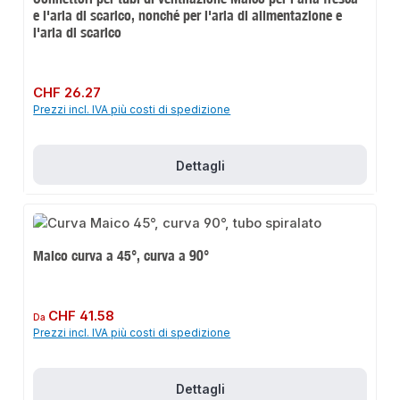
e l'aria di scarico, nonché per l'aria di alimentazione e
l'aria di scarico
Prezzo normale:
CHF 26.27
Prezzi incl. IVA più costi di spedizione
Dettagli
Maico curva a 45°, curva a 90°
Prezzo normale:
CHF 41.58
Da
Prezzi incl. IVA più costi di spedizione
Dettagli