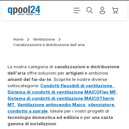
Passa al contenuto principale
Il carr
Home
Ventilazione
Canalizzazione e distribuzione dell'aria
La nostra categoria di
canalizzazioni e distribuzione
dell'aria
offre soluzioni per
artigiani
e ambiziosi
amanti del fai-da-te
. Scoprite le nostre diverse
sottocategorie:
Condotti flessibili di ventilazione
,
Sistema di condotti di ventilazione MAICOFlex MF
,
Sistema di condotti di ventilazione MAICOTherm
MT
,
Ventilazione antincendio Maico
,
silenziatore
,
condotto a spirale
. Ideale per i vostri progetti di
tecnologia domestica ed edilizia
e per
una vasta
gamma di installazioni
.