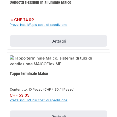
Condotti flessibili in alluminio Maico
Prezzo normale:
CHF 74.09
Da
Prezzi incl. IVA più costi di spedizione
Dettagli
Tappo terminale Maico
Contenuto:
10 Pezzo
(CHF 4.30 / 1 Pezzo)
Prezzo normale:
CHF 53.05
Prezzi incl. IVA più costi di spedizione
Dettagli