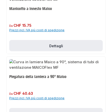
Manicotto a innesto Maico
Prezzo normale:
CHF 15.75
Da
Prezzi incl. IVA più costi di spedizione
Dettagli
Piegatura della lamiera a 90° Maico
Prezzo normale:
CHF 40.63
Da
Prezzi incl. IVA più costi di spedizione