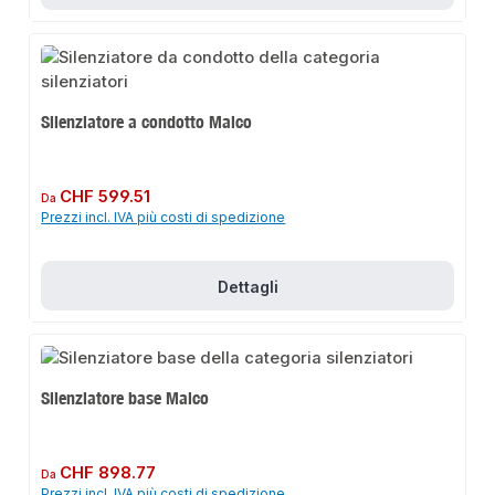
Silenziatore a condotto Maico
Prezzo normale:
CHF 599.51
Da
Prezzi incl. IVA più costi di spedizione
Dettagli
Silenziatore base Maico
Prezzo normale:
CHF 898.77
Da
Prezzi incl. IVA più costi di spedizione