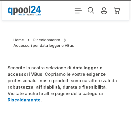
Passa al contenuto principale
Il carr
Home
Riscaldamento
Accessori per data logger e VBus
Scoprite la nostra selezione di
data logger e
accessori VBus
. Copriamo le vostre esigenze
professionali. I nostri prodotti sono caratterizzati da
robustezza
,
affidabilità
,
durata
e
flessibilità
.
Visitate anche le altre pagine della categoria
Riscaldamento
.