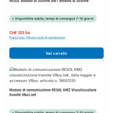
RESOL Modulo di allarme AM1 Modulo di allarme
Disponibile subito, tempi di consegna 7-10 giorni
Prezzo normale:
CHF 122.54
Prezzi incl. IVA più costi di spedizione
Nel carrello
Modulo di comunicazione RESOL KM2 Visualizzazione
tramite VBus.net
Disponibile subito, tempi di consegna 7-10 giorni