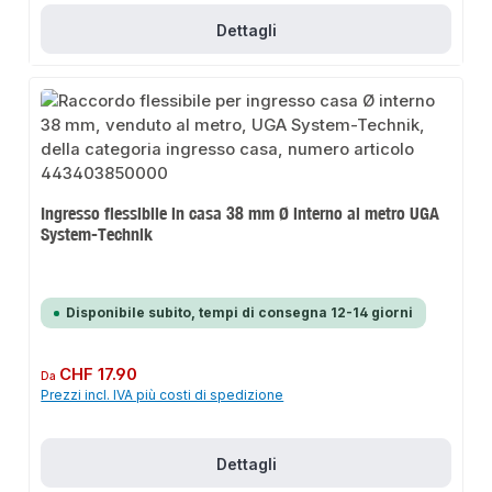
Dettagli
Ingresso flessibile in casa 38 mm Ø interno al metro UGA
System-Technik
Disponibile subito, tempi di consegna 12-14 giorni
Prezzo normale:
CHF 17.90
Da
Prezzi incl. IVA più costi di spedizione
Dettagli