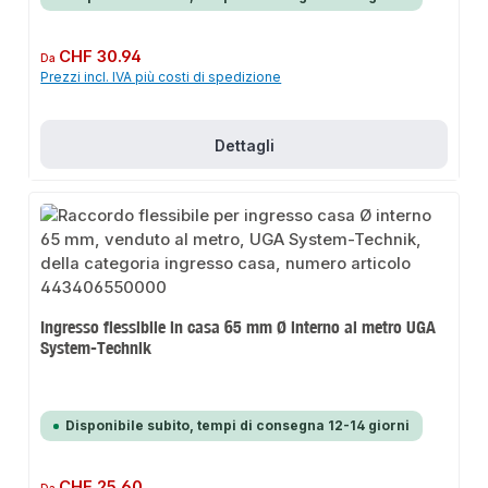
Prezzo normale:
CHF 30.94
Da
Prezzi incl. IVA più costi di spedizione
Dettagli
Ingresso flessibile in casa 65 mm Ø interno al metro UGA
System-Technik
Disponibile subito, tempi di consegna 12-14 giorni
Prezzo normale:
CHF 25.60