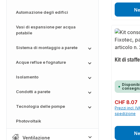
Ne
Automazione degli edifici
Vasi di espansione per acqua
potabile
Sistema di montaggio a parete
Kit di staff
Acque reflue e fognature
Isolamento
Disponibi
consegna
Condotti a parete
Prezzo normale:
CHF 8.07
Tecnologia delle pompe
Prezzi incl. IV
spedizione
Photovoltaik
Ne
Ventilazione