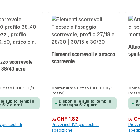
Attac
spint
Elementi scorrevoli e attacco
scorrevole
ezzo scorrevole
o 38/40 nero
 Pezzo
(CHF 1.51 / 1
Contenuto:
5 Pezzo
(CHF 0.50 / 1
Conte
Pezzo)
Pezzo
le subito, tempi di
Disponibile subito, tempi di
Di
 5-7 giorni
consegna 5-7 giorni
co
Prezzo normale:
CHF 1.82
Prezzo 
CH
Da
Da
A più costi di
Prezzi incl. IVA più costi di
Prezzi 
spedizione
spedi