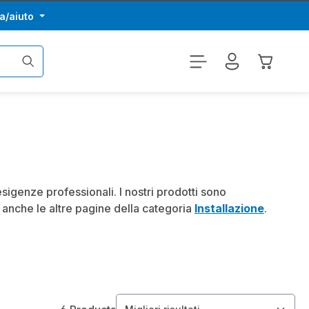
a/aiuto
Il carrel
sigenze professionali. I nostri prodotti sono
te anche le altre pagine della categoria
Installazione
.