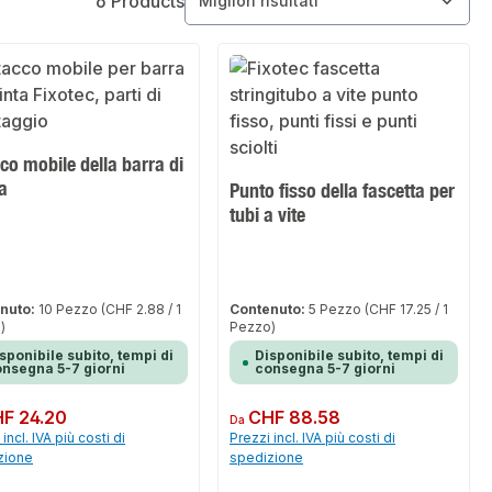
6 Products
co mobile della barra di
a
Punto fisso della fascetta per
tubi a vite
nuto:
10 Pezzo
(CHF 2.88 / 1
Contenuto:
5 Pezzo
(CHF 17.25 / 1
)
Pezzo)
sponibile subito, tempi di
Disponibile subito, tempi di
nsegna 5-7 giorni
consegna 5-7 giorni
normale:
F 24.20
Prezzo normale:
CHF 88.58
Da
incl. IVA più costi di
Prezzi incl. IVA più costi di
zione
spedizione