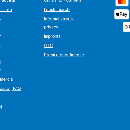
o accedi
Chi siamo / Carriera
i sulla
I nostri marchi
e
Informativa sulla
privacy
o
Impronta
 |
GTC
i
Premi e onorificenze
e
o
merciali
diato | FAQ
ci