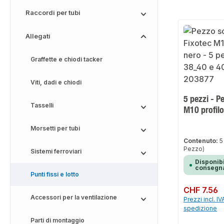
Raccordi per tubi
Allegati
Graffette e chiodi tacker
Viti, dadi e chiodi
5 pezzi - P
Tasselli
M10 profil
Morsetti per tubi
Contenuto:
5
Pezzo)
Sistemi ferroviari
Disponibi
consegna
Punti fissi e lotto
Prezzo normale:
CHF 7.56
Accessori per la ventilazione
Prezzi incl. IV
spedizione
Parti di montaggio