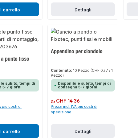
l carrello
Dettagli
Appendino per ciondolo
e a punto fisso
Contenuto:
10 Pezzo
(CHF 0.97 / 1
Pezzo)
le subito, tempi di
Disponibile subito, tempi di
 5-7 giorni
consegna 5-7 giorni
Prezzo normale:
CHF 14.36
Da
A più costi di
Prezzi incl. IVA più costi di
spedizione
l carrello
Dettagli