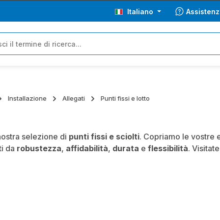
Italiano
Assistenz
Installazione
Allegati
Punti fissi e lotto
nostra selezione di
punti fissi e sciolti
. Copriamo le vostre e
ti da
robustezza
,
affidabilità
,
durata
e
flessibilità
. Visita