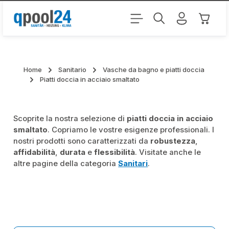
Passa al contenuto principale
Il carr
Home
Sanitario
Vasche da bagno e piatti doccia
Piatti doccia in acciaio smaltato
Scoprite la nostra selezione di
piatti doccia in acciaio
smaltato
. Copriamo le vostre esigenze professionali. I
nostri prodotti sono caratterizzati da
robustezza
,
affidabilità
,
durata
e
flessibilità
. Visitate anche le
altre pagine della categoria
Sanitari
.